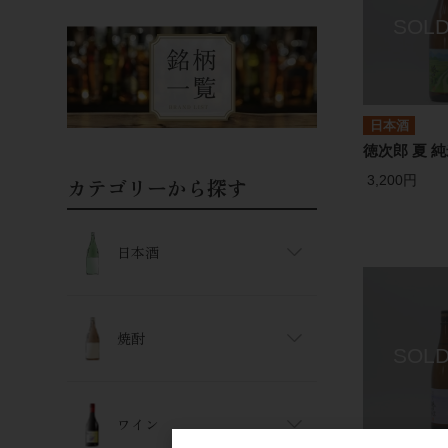
日本酒
徳次郎 夏 純
3,200円
カテゴリーから探す
日本酒
焼酎
ワイン