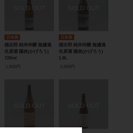
日本酒
日本酒
徳次郎 純米吟醸 無濾過
徳次郎 純米吟醸 無濾過
生原酒 陽炎(かげろう)
生原酒 陽炎(かげろう)
720ml
1.8L
1,800円
3,500円