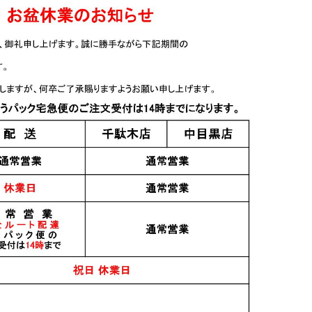
20
件中 1〜20件目
おすすめ
PICK UP
UZA
梅酒 あべ Ume
赤武 AKABU 純米吟醸
Japan 2024
500ml
酒未来 720ml