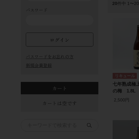
20
件中 1〜2
パスワード
ログイン
パスワードをお忘れの方
新規会員登録
リキュール
七年熟成極上
カート
の梅 1.8L
2,500円
カートは空です