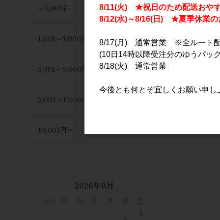
～1,000円
8/11(火) ★祝日のため配送おや
8/12(水)～8/16(日) ★夏季
1,001～3,000円
8/17(月) 通常営業 ※全ルート
(10日14時以降受注分のゆうパック
8/18(火) 通常営業
3,001～5,000円
今後とも何とぞ宜しくお願い申し
5,001～10,000円
10,001円〜
2026年8月
日
月
火
水
木
金
土
1