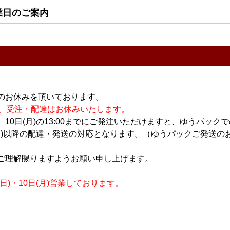
日本酒
日本酒
業日のご案内
純米 無濾過
徳次郎 特別純米 無濾過
徳次郎 特別純米 ひやお
ml
生原酒 1.8L
ろし 720ml
3,200円
1,650円
のお休みを頂いております。
休業の為、受注・配達はお休みいたします。
10日(月)の13:00までにご発注いただけますと、ゆうパック
月)以降の配達・発送の対応となります。（ゆうパックご発送のお
ご理解賜りますようお願い申し上げます。
日本酒
日本酒
町 無濾過生
城陽 備前雄町 無濾過生
城陽 吉川町産 愛山 純米
)・10日(月)営業しております。
l
原酒 1.8L
吟醸 720ml
3,300円
2,000円