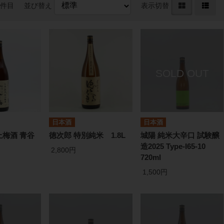
0件目
並び替え
表示切替
日本酒
日本酒
梅酒 青谷
徳次郎 特別純米 1.8L
城陽 純米大辛口 試験醸
造2025 Type-I65-10
2,800円
720ml
1,500円