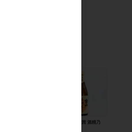
Yumarrest(ヤマレスト)
宝山 蒸撰玉茜 酒精乃
ラムネGIN 500ml
雫 1.8L