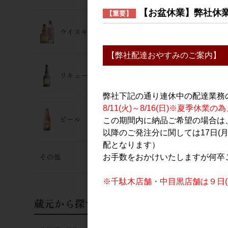
日本酒
【お盆休業】弊社休
【重要】
徳次郎 特別
生原酒 720
ウイスキー･ジン
1,600円
【弊社配達おやすみのご案内】
リキュール
弊社下記の通り連休中の配達業務
8/11(火)～8/16(日)※夏季
ビール
この期間内に納品ご希望の場合は、
以降のご発注分に関しては17日(
配となります）
その他
お手数をおかけいたしますが何卒
日本酒
城陽 備前雄
※千駄木店舗・中目黒店舗は９日(日
原酒 720m
2,000円
蔵元から探す