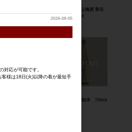
日本酒
リキュール
徳次郎 特別純米 ひやお
七年熟成極上梅酒 青谷
ろし 1.8L
の梅 720ml
2026-08-05
3,200円
1,150円
での対応が可能です。
客様は18日(火)以降の着が最短手
日本酒
日本酒
城陽 吉川町産 愛山 純米
徳次郎 特別純米 720ml
吟醸 1.8L
1,250円
3,300円