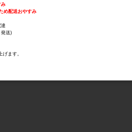
すみ
休業のため配送おやすみ
配達
発送)
上げます。