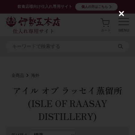
飲食店様向け仕入れ専用サイト
個人の方はこちら
C
l
o
s
e
全商品
海外
アイル オブ ラッセイ蒸留所
(ISLE OF RAASAY
DISTILLERY)