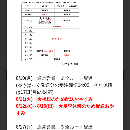
ログイン
パスワードをお忘れの方
新規会員登録
カート
8/10(月) 通常営業 ※全ルート配達
(ゆうぱっく発送分の受注締切14:00、それ以降
カートは空です
は17日(月)の対応)
8/11(火) ★祝日のため配送おやすみ
8/12(水)～8/16(日) ★夏季休業のため配送おや
すみ
2026年8月
8/17(月) 通常営業 ※全ルート配達
日
月
火
水
木
金
土