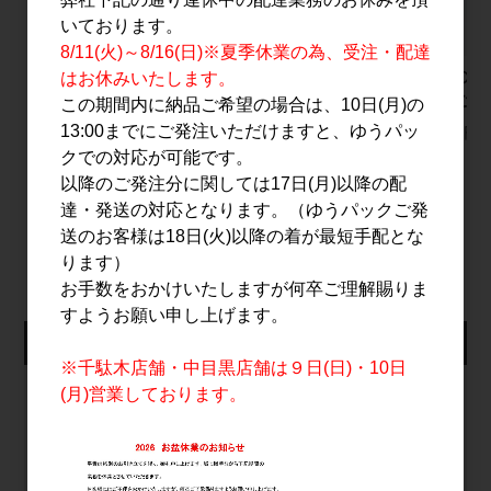
いております。
8/11(火)～8/16(日)※夏季休業の為、受注・配達
寒紅梅 ＋(プラス) 辛口
寒紅梅 ＋(プラス) 辛口
一粒の麦 f
はお休みいたします。
純米吟醸 720ml
純米吟醸 1.8L
りんご 1
この期間内に納品ご希望の場合は、10日(月)の
13:00までにご発注いただけますと、ゆうパッ
1,700円
3,200円
3,360円
クでの対応が可能です。
以降のご発注分に関しては17日(月)以降の配
達・発送の対応となります。（ゆうパックご発
すべてのおすすめ商品を見る
送のお客様は18日(火)以降の着が最短手配とな
ります）
お手数をおかけいたしますが何卒ご理解賜りま
すようお願い申し上げます。
仕入れ会員ログイン
※千駄木店舗・中目黒店舗は９日(日)・10日
(月)営業しております。
メールアドレス
パスワード