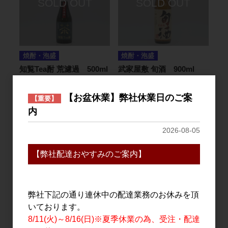
焼酎・泡盛
焼酎・泡盛
知覧Tea酎 荒濾過 500ml
武家屋敷 旬酒 900ml
1,750円
1,380円
【お盆休業】弊社休業日のご案
【重要】
内
2026-08-05
【弊社配達おやすみのご案内】
弊社下記の通り連休中の配達業務のお休みを頂
いております。
焼酎・泡盛
焼酎・泡盛
8/11(火)～8/16(日)※夏季休業の為、受注・配達
武家屋敷 旬酒 1.8L
知覧Tea酎 原酒 500ml