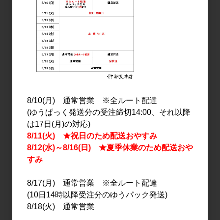
焼酎・泡盛
焼酎・泡盛
ちらんほたる 1.8L
ちらんちらん 720ml
2,150円
1,600円
8/10(月) 通常営業 ※全ルート配達
(ゆうぱっく発送分の受注締切14:00、それ以降
は17日(月)の対応)
8/11(火) ★祝日のため配送おやすみ
8/12(水)～8/16(日) ★夏季休業のため配送おや
すみ
8/17(月) 通常営業 ※全ルート配達
(10日14時以降受注分のゆうパック発送)
焼酎・泡盛
焼酎・泡盛
8/18(火) 通常営業
知覧Tea酎 ほうじ茶 1.8L
知覧Tea酎 1.8L