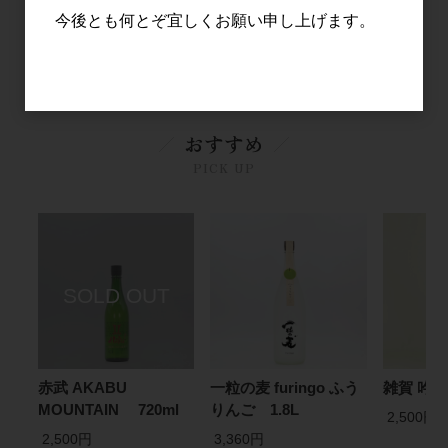
3,100円
3,100円
今後とも何とぞ宜しくお願い申し上げます。
18
件中 1〜18件目
おすすめ
PICK UP
赤武 AKABU
一粒の麦 furingo ふう
雑賀 吟醸
MOUNTAIN 720ml
りんご 1.8L
2,500円
2,500円
3,360円