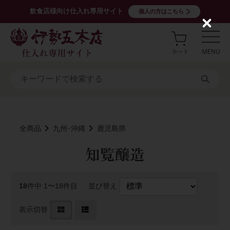
飲食店様向け仕入れ専用サイト
個人の方はこちら
C
l
o
s
e
全商品
九州･沖縄
鹿児島県
知覧醸造
18
件中 1〜18件目
並び替え
表示切替