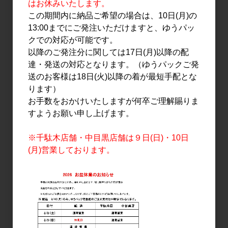
はお休みいたします。
2,550円
3,700円
この期間内に納品ご希望の場合は、10日(月)の
13:00までにご発注いただけますと、ゆうパッ
クでの対応が可能です。
以降のご発注分に関しては17日(月)以降の配
達・発送の対応となります。（ゆうパックご発
送のお客様は18日(火)以降の着が最短手配とな
ります）
お手数をおかけいたしますが何卒ご理解賜りま
すようお願い申し上げます。
焼酎・泡盛
焼酎・泡盛
※千駄木店舗・中目黒店舗は９日(日)・10日
ちらんちらん 1.8L
武家屋敷 (紅芋) 1.8L
(月)営業しております。
2,900円
3,100円