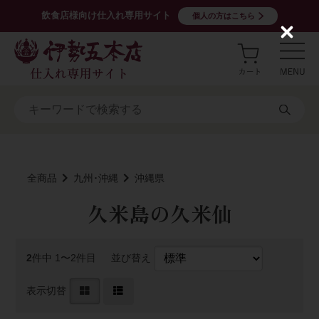
飲食店様向け仕入れ専用サイト
個人の方はこちら
C
l
o
s
e
全商品
九州･沖縄
沖縄県
久米島の久米仙
2
件中 1〜2件目
並び替え
表示切替