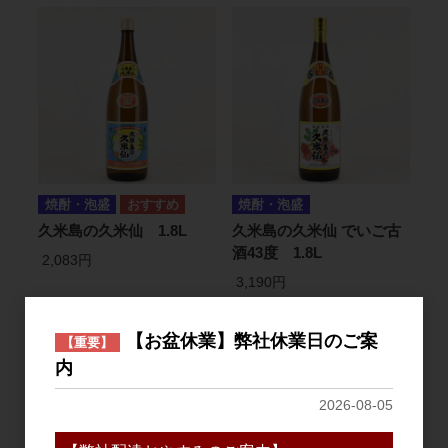
焼酎・泡盛
焼酎・泡盛
久米島の久米仙 1.8L
久米島の久米仙 でいご古
酒43度 1.8L
2,083円
3,190円
【お盆休業】弊社休業日のご案
【重要】
2
件中 1〜2件目
内
2026-08-05
おすすめ
PICK UP