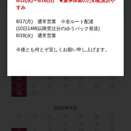
8/12(水)～8/16(日) ★夏季休業のため配送おや
すみ
カートは空です
8/17(月) 通常営業 ※全ルート配達
(10日14時以降受注分のゆうパック発送)
8/18(火) 通常営業
2026年8月
日
月
火
水
木
金
土
今後とも何とぞ宜しくお願い申し上げます。
1
2
3
4
5
6
7
8
9
10
11
12
13
14
15
16
17
18
19
20
21
22
23
24
25
26
27
28
29
30
31
2026年9月
日
月
火
水
木
金
土
1
2
3
4
5