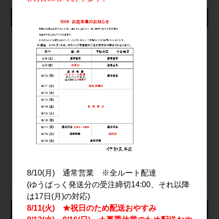
仕入れ会員ログイン
メールアドレス
パスワード
ログイン
パスワードをお忘れの方
新規会員登録
8/10(月) 通常営業 ※全ルート配達
(ゆうぱっく発送分の受注締切14:00、それ以降
は17日(月)の対応)
8/11(火) ★祝日のため配送おやすみ
カート