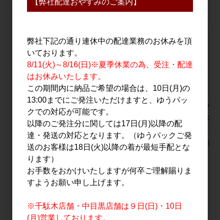
【弊社配達おやすみのご案内】
弊社下記の通り連休中の配達業務のお休みを頂
いております。
8/11(火)～8/16(日)※夏季休業の為、受注・配達
はお休みいたします。
この期間内に納品ご希望の場合は、10日(月)の
13:00までにご発注いただけますと、ゆうパッ
仙禽 クラシック 弐
鳳凰美田 芳醇あんず
シングル
クでの対応が可能です。
式 720ml
酒 720ml
2026
以降のご発注分に関しては17日(月)以降の配
700ml
2,000円
1,800円
達・発送の対応となります。（ゆうパックご発
8,200円
送のお客様は18日(火)以降の着が最短手配とな
ります）
お手数をおかけいたしますが何卒ご理解賜りま
すようお願い申し上げます。
すべてのおすすめ商品を見る
※千駄木店舗・中目黒店舗は９日(日)・10日
(月)営業しております。