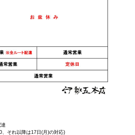
日本酒
日本酒
吟醸 生原酒
谷泉×手取川 山廃 貴醸
谷泉×手取川 山廃 貴醸
口 720ml
酒 hope＆shine 720ml
酒 hope＆shine 1.8L
2,350円
4,500円
60
件中 1〜30件目
1
2
おすすめ
PICK UP
配達
0、それ以降は17日(月)の対応)