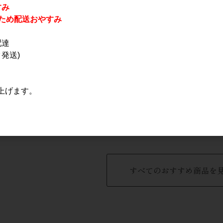
すみ
休業のため配送おやすみ
配達
発送)
ラベル 純米
AKAYANE 山椒スピリ
栗駒山 純米吟醸 蔵の
上げます。
l
ッツ フレンチオーク樽
華 1.8L
貯蔵 720ml
3,430円
5,800円
すべてのおすすめ商品を