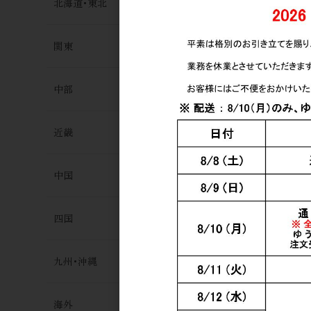
北海道･東北
関東
日本酒
中部
手取川 瑞流 
720ml
6,000円
近畿
中国
四国
九州･沖縄
海外