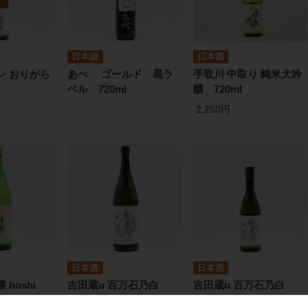
日本酒
日本酒
ン おりがら
あべ ゴールド 黒ラ
手取川 中取り 純米大吟
ベル 720ml
醸 720ml
2,250円
日本酒
日本酒
 hoshi
吉田蔵u 百万石乃白
吉田蔵u 百万石乃白
1.8L
720ml