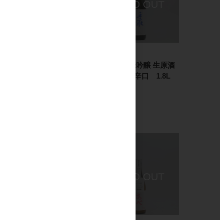
日本酒
日本酒
吉田蔵u Night&Dance
手取川 純米吟醸 生原酒
improvisation 2.0 for
シャキッと辛口 1.8L
UNITED ARROWS
3,600円
720ml
2,250円