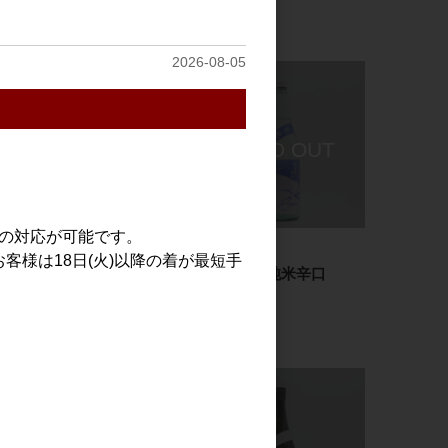
2026-08-05
での対応が可能です。
日本酒
日本酒
客様は18日(火)以降の着が最短手
手取川 夏 純米辛口
手取川 夏 純米辛口
720ml
1.8L
1,700円
3,400円