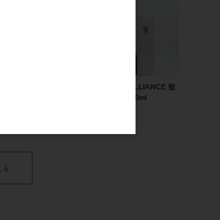
加茂錦 荷札酒 短稈渡船
加茂錦 BRILLIANCE 短
純米大吟醸 720ml
稈渡船 720ml
2,200円
6,000円
見る