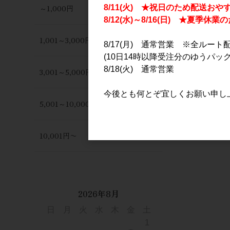
～1,000円
8/11(火) ★祝日のため配送おや
8/12(水)～8/16(日) ★夏季
1,001～3,000円
8/17(月) 通常営業 ※全ルート
(10日14時以降受注分のゆうパック
8/18(火) 通常営業
3,001～5,000円
富士大観 青
今後とも何とぞ宜しくお願い申し
吟醸 720m
5,001～10,000円
1,500円
10,001円〜
2026年8月
日
月
火
水
木
金
土
1