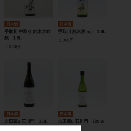
日本酒
日本酒
手取川 中取り 純米大吟
手取川 純米酒 niji 1.8L
醸 1.8L
2,900円
4,300円
日本酒
日本酒
吉田蔵u 石川門 1.8L
吉田蔵u 石川門 720ml
3,400円
1,800円