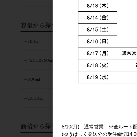
日本酒
手取川 純米
シャキッと辛
容量から探す
1,800円
～180ml
～720ml(750ml)
～900ml
～1,800ml
価格から探す
8/10(月) 通常営業 ※全ルート
(ゆうぱっく発送分の受注締切14:0