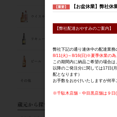
3,400円
【お盆休業】弊社休
【重要】
ウイスキー･ジン
【弊社配達おやすみのご案内】
リキュール
弊社下記の通り連休中の配達業務
8/11(火)～8/16(日)※夏季
ビール
この期間内に納品ご希望の場合は、
日本酒
以降のご発注分に関しては17日(
あべ ブルー 
配となります）
720ml
その他
お手数をおかけいたしますが何卒
2,700円
※千駄木店舗・中目黒店舗は９日(日
蔵元から探す