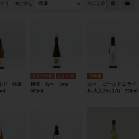
0件目
並び替え
表示切替
リキュール
日本酒
ルド 柱焼
梅酒 あべ Ume
あべ ゴールド 白ラベ
ml
500ml
ル 火入(Vol.1-1) 720ml