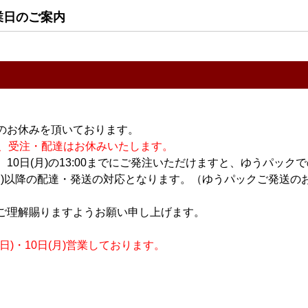
3,400円
1,800円
業日のご案内
のお休みを頂いております。
休業の為、受注・配達はお休みいたします。
10日(月)の13:00までにご発注いただけますと、ゆうパック
日本酒
日本酒
月)以降の配達・発送の対応となります。（ゆうパックご発送のお
vol.2
あべ＋ vol.2 720ml
吉田蔵u レイヤード 石
川門 720ml
2,700円
ご理解賜りますようお願い申し上げます。
2,400円
)・10日(月)営業しております。