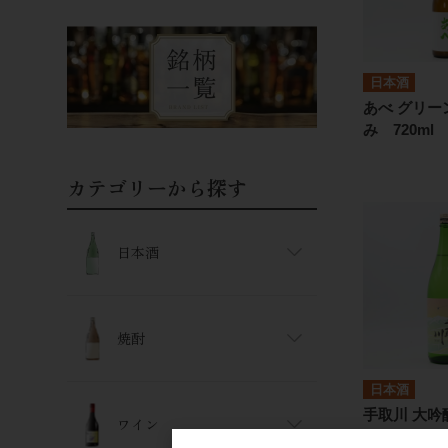
日本酒
あべ グリー
み 720ml
カテゴリーから探す
日本酒
焼酎
日本酒
手取川 大吟醸
ワイン
1.8L