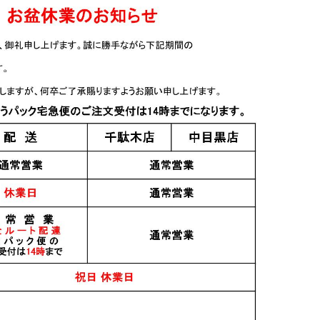
日本酒
日本酒
ZUIRYU
手取川 瑞流 ZUIRYU
あべ＋ vol.1-2 720ml
1.8L
2,700円
12,000円