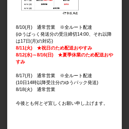
日本酒
日本酒
金鼓 水もと仕込み 濁酒 生
金鼓 水もと仕込み 濁酒 生
酒 1.8L
酒 720ml
8/10(月) 通常営業 ※全ルート配達
3,100円
1,700円
(ゆうぱっく発送分の受注締切14:00、それ以降
は17日(月)の対応)
8/11(火) ★祝日のため配送おやすみ
8/12(水)～8/16(日) ★夏季休業のため配送おや
すみ
8/17(月) 通常営業 ※全ルート配達
(10日14時以降受注分のゆうパック発送)
8/18(火) 通常営業
日本酒
日本酒
今後とも何とぞ宜しくお願い申し上げます。
篠峯 ろくまる 奈々露 純米
篠峯 ろくまる 奈々露 純米
吟醸 無濾過生原酒 1.8L
吟醸 無濾過生原酒
720ml
3,300円
1,700円