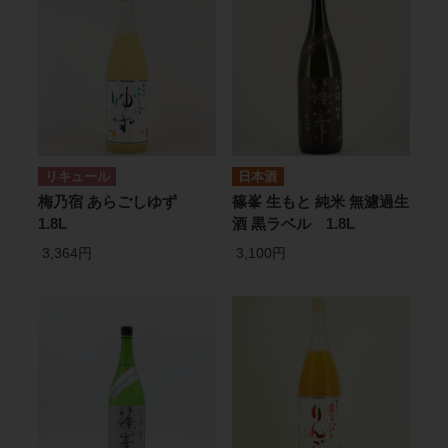
リキュール
日本酒
梅乃宿 あらごしゆず
篠峯 生もと 純米 無濾過生
1.8L
酒 黒ラベル 1.8L
3,364円
3,100円