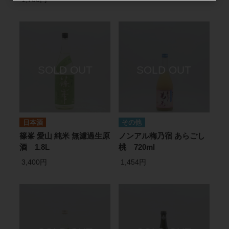
日本酒
その他
篠峯 愛山 純米 無濾過生原
ノンアル梅乃宿 あらごし
酒 1.8L
桃 720ml
3,400円
1,454円