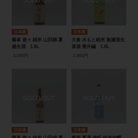
日本酒
日本酒
篠峯 遊々 純米 山田錦 夏
大倉 水もと純米 無濾過生
越生酒 1.8L
原酒 番外編 1.8L
3,000円
3,900円
日本酒
日本酒
篠峯 遊々 純米 山田錦 夏
篠峯 夏凛 雄町 純米吟醸