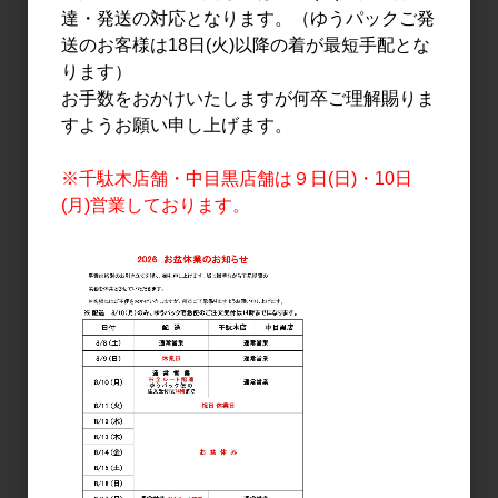
達・発送の対応となります。（ゆうパックご発
送のお客様は18日(火)以降の着が最短手配とな
ります）
お手数をおかけいたしますが何卒ご理解賜りま
すようお願い申し上げます。
※千駄木店舗・中目黒店舗は９日(日)・10日
日本酒
日本酒
(月)営業しております。
大倉 Limone BIANCO
大倉 純米生酒 夏うらら
1.8L
720ml
3,000円
1,600円