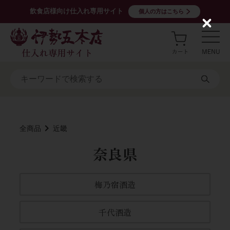
飲食店様向け仕入れ専用サイト
個人の方はこちら
C
l
o
s
e
全商品
近畿
奈良県
梅乃宿酒造
千代酒造