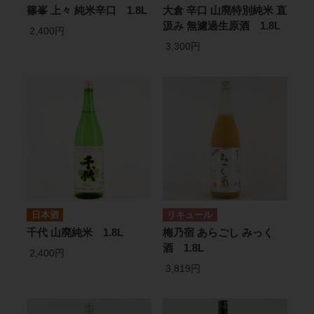
篠峯 上々 純米辛口 1.8L
大倉 辛口 山廃特別純米 直
汲み 無濾過生原酒 1.8L
2,400円
3,300円
日本酒
リキュール
千代 山廃純米 1.8L
梅乃宿 あらごし みっく
酒 1.8L
2,400円
3,819円