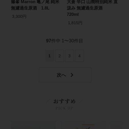
篠峯 Marron 亀ノ尾 純米
大倉 辛口 山廃特別純米 直
無濾過生原酒 1.8L
汲み 無濾過生原酒
720ml
3,300円
1,815円
97
件中 1〜30件目
1
2
3
4
おすすめ
PICK UP