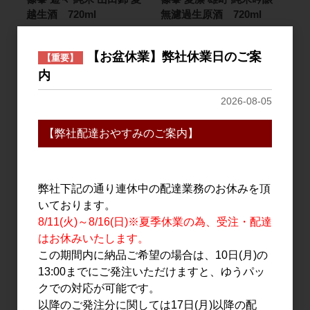
越生酒 720ml
無濾過生原酒 720ml
1,600円
1,800円
【お盆休業】弊社休業日のご案
【重要】
内
2026-08-05
【弊社配達おやすみのご案内】
弊社下記の通り連休中の配達業務のお休みを頂
日本酒
日本酒
いております。
篠峯 夏凛 雄町 純米吟醸
大倉 Limone BIANCO
8/11(火)～8/16(日)※夏季休業の為、受注・配達
無濾過生原酒 1.8L
720ml
はお休みいたします。
この期間内に納品ご希望の場合は、10日(月)の
3,500円
1,650円
13:00までにご発注いただけますと、ゆうパッ
クでの対応が可能です。
以降のご発注分に関しては17日(月)以降の配