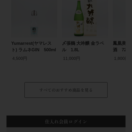
Yumarrest(ヤマレス
〆張鶴 大吟醸 金ラベ
鳳凰美田
ト) ラムネGIN 500ml
ル 1.8L
酒 720m
4,500円
11,000円
1,800円
すべてのおすすめ商品を見る
仕入れ会員ログイン