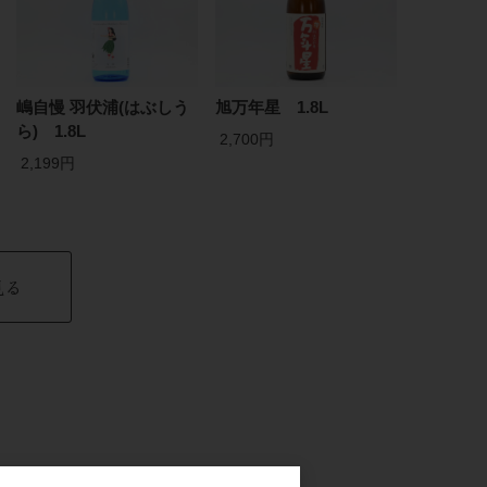
嶋自慢 羽伏浦(はぶしう
旭万年星 1.8L
ら) 1.8L
2,700円
2,199円
見る