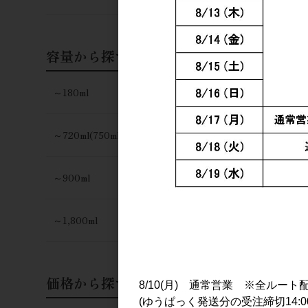
容量から探す
～180ml
～720ml(750ml)
～900ml
～1,800ml
価格から探す
8/10(月) 通常営業 ※全ルート
(ゆうぱっく発送分の受注締切14:0