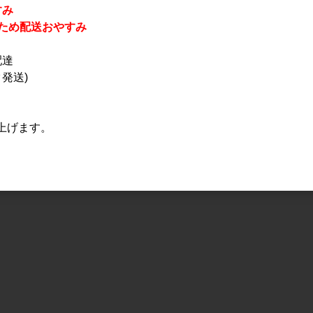
すみ
休業のため配送おやすみ
配達
発送)
上げます。