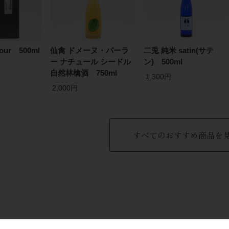
 four 500ml
仙禽 ドメーヌ・パーラ
二兎 純米 satin(サテ
ー ナチュール シードル
ン) 500ml
自然林檎酒 750ml
1,300円
2,000円
すべてのおすすめ商品を