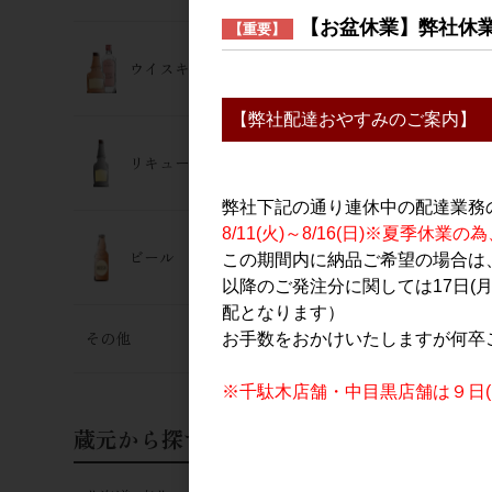
【お盆休業】弊社休
【重要】
ウイスキー･ジン
【弊社配達おやすみのご案内】
リキュール
弊社下記の通り連休中の配達業務
8/11(火)～8/16(日)※夏季
ビール
この期間内に納品ご希望の場合は、
以降のご発注分に関しては17日(
配となります）
その他
お手数をおかけいたしますが何卒
※千駄木店舗・中目黒店舗は９日(日
蔵元から探す