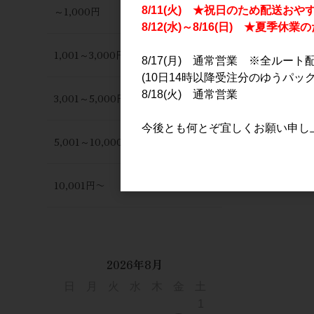
～1,000円
8/11(火) ★祝日のため配送おや
8/12(水)～8/16(日) ★夏季
1,001～3,000円
8/17(月) 通常営業 ※全ルート
(10日14時以降受注分のゆうパック
8/18(火) 通常営業
3,001～5,000円
今後とも何とぞ宜しくお願い申し
5,001～10,000円
10,001円〜
2026年8月
日
月
火
水
木
金
土
1