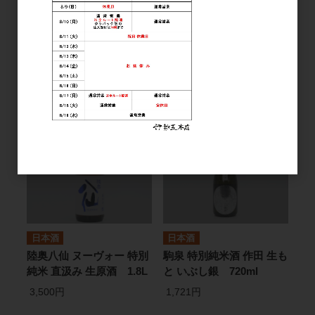
陸奥八仙 芳醇超辛 純米生
陸奥八仙 ヌーヴォー 特別
原酒 黒ラベル 1.8L
純米 直汲み 生原酒
720ml
3,500円
2,000円
日本酒
日本酒
陸奥八仙 ヌーヴォー 特別
駒泉 特別純米酒 作田 生も
純米 直汲み 生原酒 1.8L
と いぶし銀 720ml
3,500円
1,721円