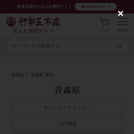
飲食店様向け仕入れ専用サイト
個人の方はこちら
C
l
o
s
e
全商品
北海道･東北
青森県
サンマモルワイナリー
八戸酒造