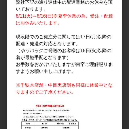
弊社下記の通り連休中の配達業務のお休みを頂
いております。
8/11(火)～8/16(日)※夏季休業の為、受注・配達
はお休みいたします。
現段階でのご発注分に関しては17日(月)以降の
日本酒
日本酒
配達・発送の対応となります。
陸奥八仙 ISARIBI 特別純
陸奥八仙 芳醇超辛 純米生
（ゆうパックご発送のお客様は18日(火)以降の
米 生 1.8L
原酒 黒ラベル 720ml
着が最短手配となります）
3,500円
2,000円
お手数をおかけいたしますが何卒ご理解賜りま
すようお願い申し上げます。
※千駄木店舗・中目黒店舗も同様に休業中とな
りますのでご了承ください。
日本酒
日本酒