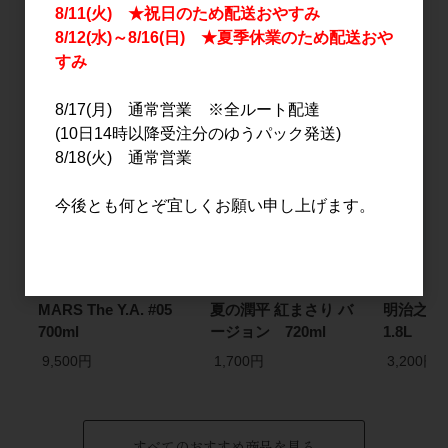
8/11(火) ★祝日のため配送おやすみ
8/12(水)～8/16(日) ★夏季休業のため配送おや
おすすめ
すみ
PICK UP
8/17(月) 通常営業 ※全ルート配達
(10日14時以降受注分のゆうパック発送)
8/18(火) 通常営業
今後とも何とぞ宜しくお願い申し上げます。
MARS The Y.A. #05
夏の潤平 紅まさり バ
明治之
700ml
ージョン 720ml
1.8L
9,500円
1,700円
3,200円
すべてのおすすめ商品を見る