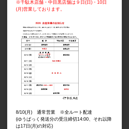
奥 純米吟醸 生 初しぼり
奥 純米吟醸原酒 熟
※千駄木店舗・中目黒店舗は９日(日)・10日
1.8L
720ml
(月)営業しております。
3,150円
1,530円
日本酒
日本酒
奥 全量にごり 720ml
奥 純米吟醸原酒 熟
1.8L
1,530円
2,951円
8/10(月) 通常営業 ※全ルート配達
(ゆうぱっく発送分の受注締切14:00、それ以降
14
件中 1〜14件目
は17日(月)の対応)