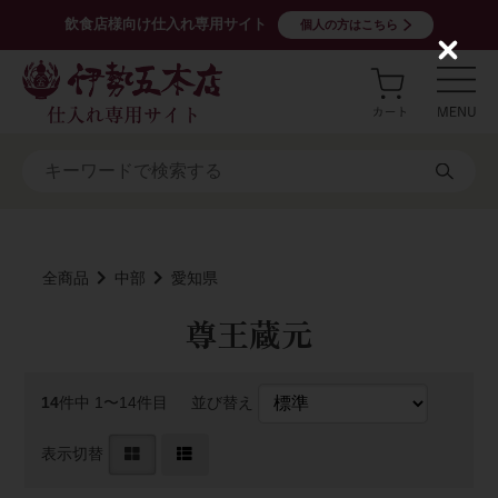
飲食店様向け仕入れ専用サイト
個人の方はこちら
C
l
o
s
e
全商品
中部
愛知県
尊王蔵元
14
件中 1〜14件目
並び替え
表示切替