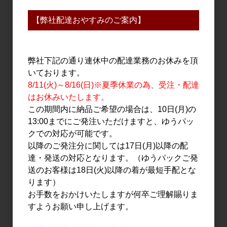
【弊社配達おやすみのご案内】
日本酒
日本酒
弊社下記の通り連休中の配達業務のお休みを頂
山﨑醸 春かすみ 純米吟醸
奥 純米吟醸 生 初しぼり
いております。
生原酒 720ml
720ml
8/11(火)～8/16(日)※夏季休業の為、受注・配達
1,530円
1,600円
はお休みいたします。
この期間内に納品ご希望の場合は、10日(月)の
13:00までにご発注いただけますと、ゆうパッ
クでの対応が可能です。
以降のご発注分に関しては17日(月)以降の配
達・発送の対応となります。（ゆうパックご発
送のお客様は18日(火)以降の着が最短手配とな
ります）
お手数をおかけいたしますが何卒ご理解賜りま
すようお願い申し上げます。
日本酒
日本酒