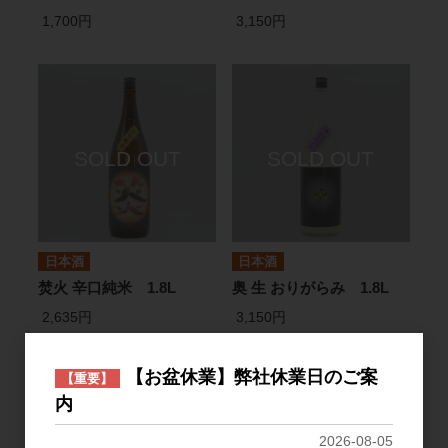
1,700円
3,150円
日本酒
日本酒
焚火 辛口純米 1.8L
奥 生 おりがらみ 1.8L
2,635円
3,150円
【お盆休業】弊社休業日のご案
【重要】
内
2026-08-05