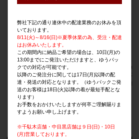
弊社下記の通り連休中の配達業務のお休みを頂
いております。
8/11(火)～8/16(日)※夏季休業の為、受注・配達
はお休みいたします。
この期間内に納品ご希望の場合は、10日(月)の
13:00までにご発注いただけますと、ゆうパッ
クでの対応が可能です。
秋鹿 奥鹿 生もと火入
Yumarrest(ヤマレス
十石 純米
原酒 1.8L
ト) ラムネGIN 500ml
NO.2 ス
以降のご発注分に関しては17日(月)以降の配
達・発送の対応となります。（ゆうパックご発
5,300円
4,500円
2,200円
送のお客様は18日(火)以降の着が最短手配とな
ります）
お手数をおかけいたしますが何卒ご理解賜りま
すべてのおすすめ商品を見る
すようお願い申し上げます。
※千駄木店舗・中目黒店舗は９日(日)・10日
(月)営業しております。