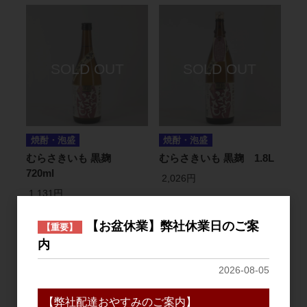
焼酎・泡盛
焼酎・泡盛
むらさきいも 黒麹
むらさきいも 黒麹 1.8L
720ml
2,026円
1,131円
【お盆休業】弊社休業日のご案
【重要】
2
件中 1〜2件目
内
2026-08-05
おすすめ
【弊社配達おやすみのご案内】
PICK UP