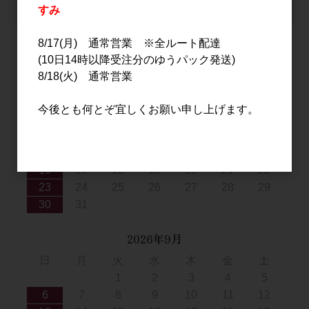
カートは空です
すみ
8/17(月) 通常営業 ※全ルート配達
(10日14時以降受注分のゆうパック発送)
2026年8月
8/18(火) 通常営業
日
月
火
水
木
金
土
今後とも何とぞ宜しくお願い申し上げます。
1
2
3
4
5
6
7
8
9
10
11
12
13
14
15
16
17
18
19
20
21
22
23
24
25
26
27
28
29
30
31
2026年9月
日
月
火
水
木
金
土
1
2
3
4
5
6
7
8
9
10
11
12