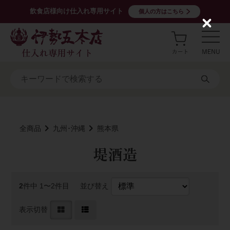
飲食店様向け仕入れ専用サイト
個人の方はこちら
C
l
o
s
e
全商品
九州･沖縄
熊本県
堤酒造
2
件中 1〜2件目
並び替え
表示切替