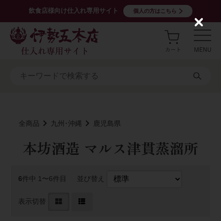
飲食店様向け仕入れ専用サイト
個人の方はこちら
C
l
o
s
e
全商品
九州･沖縄
鹿児島県
本坊酒造 マルス津貫蒸溜所
6
件中 1〜6件目
並び替え
表示切替