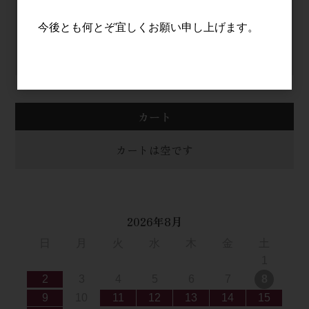
今後とも何とぞ宜しくお願い申し上げます。
パスワードをお忘れの方
新規会員登録
カート
カートは空です
2026年8月
日
月
火
水
木
金
土
1
2
3
4
5
6
7
8
9
10
11
12
13
14
15