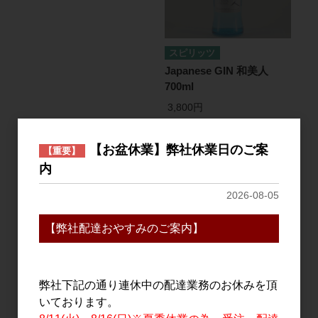
スピリッツ
Japanese GIN 和美人
700ml
3,800円
【お盆休業】弊社休業日のご案
【重要】
内
2026-08-05
【弊社配達おやすみのご案内】
スピリッツ
リキュール
弊社下記の通り連休中の配達業務のお休みを頂
Japanese GIN 和美人 The
TSUNUKI KUMQUAT(ツ
いております。
Forest 700ml
ヌキ カムクワット)