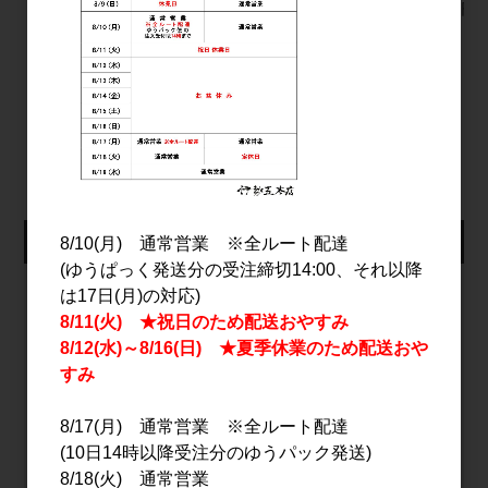
1.8L
700ml
2,700円
2,400円
9,500円
すべてのおすすめ商品を見る
仕入れ会員ログイン
8/10(月) 通常営業 ※全ルート配達
(ゆうぱっく発送分の受注締切14:00、それ以降
メールアドレス
は17日(月)の対応)
8/11(火) ★祝日のため配送おやすみ
8/12(水)～8/16(日) ★夏季休業のため配送おや
すみ
パスワード
8/17(月) 通常営業 ※全ルート配達
(10日14時以降受注分のゆうパック発送)
8/18(火) 通常営業
ログイン