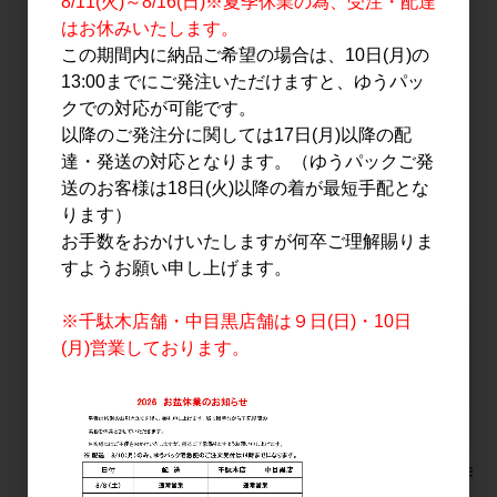
8/11(火)～8/16(日)※夏季休業の為、受注・配達
700ml
4,200円
はお休みいたします。
3,000円
この期間内に納品ご希望の場合は、10日(月)の
13:00までにご発注いただけますと、ゆうパッ
クでの対応が可能です。
6
件中 1〜6件目
以降のご発注分に関しては17日(月)以降の配
達・発送の対応となります。（ゆうパックご発
送のお客様は18日(火)以降の着が最短手配とな
おすすめ
ります）
PICK UP
お手数をおかけいたしますが何卒ご理解賜りま
すようお願い申し上げます。
※千駄木店舗・中目黒店舗は９日(日)・10日
(月)営業しております。
鷹来屋 辛口本醸造
MARS The Y.A. #05
旭万年星 