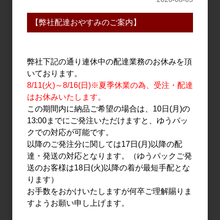
【弊社配達おやすみのご案内】
日本酒
その他
遊穂 純米酒 火入れ 1.8L
一子相傳 (いっしそうで
ん) みりん 600ml
2,500円
弊社下記の通り連休中の配達業務のお休みを頂
1,390円
いております。
8/11(火)～8/16(日)※夏季休業の為、受注・配達
はお休みいたします。
この期間内に納品ご希望の場合は、10日(月)の
13:00までにご発注いただけますと、ゆうパッ
クでの対応が可能です。
以降のご発注分に関しては17日(月)以降の配
達・発送の対応となります。（ゆうパックご発
送のお客様は18日(火)以降の着が最短手配とな
ります）
日本酒
日本酒
お手数をおかけいたしますが何卒ご理解賜りま
土田 生もと仕込み
三笑楽 山田錦 山廃純米
すようお願い申し上げます。
720ml
720ml