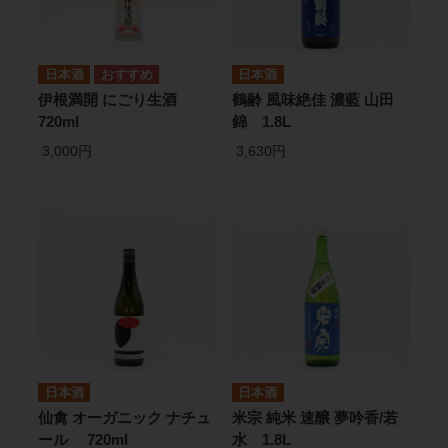
日本酒
日本酒
伊根満開 にごり生酒
鶴齢 風味絶佳 濃藍 山田
720ml
錦 1.8L
3,000円
3,630円
日本酒
日本酒
仙禽 オーガニック ナチュ
米宗 純米 速醸 夢吟香/若
ール 720ml
水 1.8L