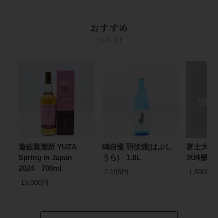
おすすめ
PICK UP
遊佐蒸溜所 YUZA
嶋自慢 羽伏浦(はぶし
富士大観 
Spring in Japan
うら) 1.8L
米吟醸 7
2024 700ml
2,199円
1,500円
15,000円