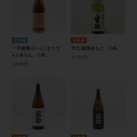
その他
日本酒
一子相傳 (いっしそうで
大七 純米生もと 1.8L
ん) みりん 1.8L
2,710円
3,536円