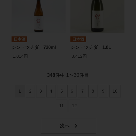
日本酒
日本酒
シン・ツチダ 720ml
シン・ツチダ 1.8L
1,814円
3,412円
348
件中 1〜30件目
1
2
3
4
5
6
7
8
9
10
11
12