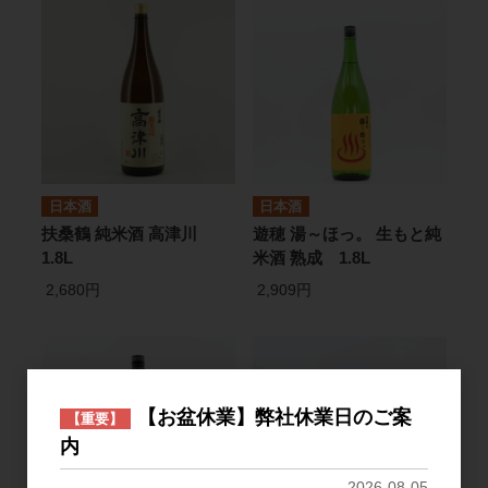
日本酒
日本酒
扶桑鶴 純米酒 高津川
遊穂 湯～ほっ。 生もと純
1.8L
米酒 熟成 1.8L
2,680円
2,909円
【お盆休業】弊社休業日のご案
【重要】
内
2026-08-05