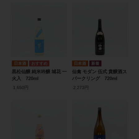
日本酒
日本酒
黒松仙醸 純米吟醸 城花 一
仙禽 モダン 伍式 貴醸酒ス
火入 720ml
パークリング 720ml
1,650円
2,273円