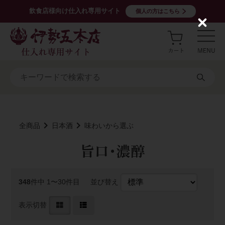
飲食店様向け仕入れ専用サイト
個人の方はこちら
C
l
o
s
e
全商品
日本酒
味わいから選ぶ
旨口･濃醇
348
件中 1〜30件目
並び替え
表示切替