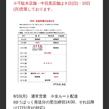
1,900円
1,773円
※千駄木店舗・中目黒店舗は９日(日)・10日
(月)営業しております。
日本酒
日本酒
鷹勇 鷹匠 純米 1.8L
雪の茅舎 山廃純米 1.8L
2,600円
2,750円
8/10(月) 通常営業 ※全ルート配達
(ゆうぱっく発送分の受注締切14:00、それ以降
は17日(月)の対応)