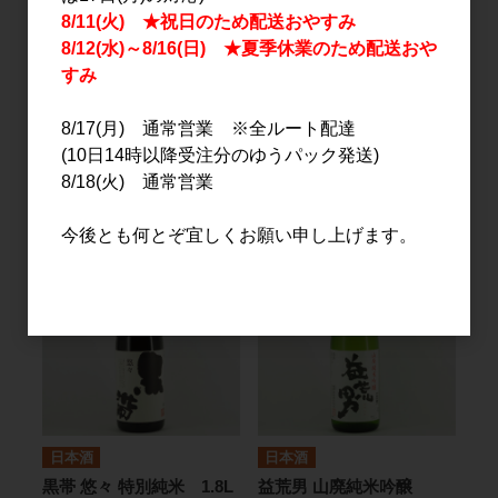
8/11(火) ★祝日のため配送おやすみ
8/12(水)～8/16(日) ★夏季休業のため配送おや
すみ
日本酒
日本酒
8/17(月) 通常営業 ※全ルート配達
会津中将 純米酒 1.8L
達磨正宗 三年熟成 古酒
(10日14時以降受注分のゆうパック発送)
1.8L
2,800円
8/18(火) 通常営業
4,500円
今後とも何とぞ宜しくお願い申し上げます。
日本酒
日本酒
黒帯 悠々 特別純米 1.8L
益荒男 山廃純米吟醸