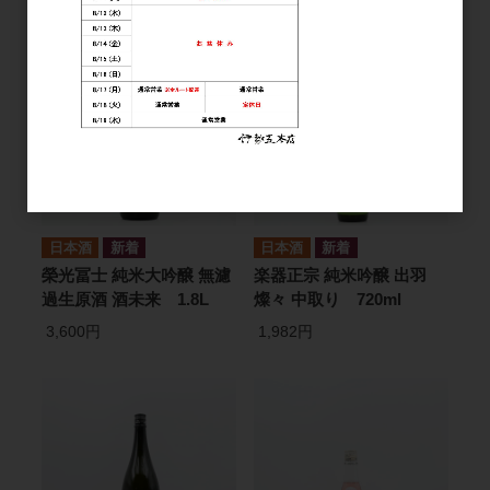
日本酒
日本酒
榮光冨士 純米大吟醸 無濾
楽器正宗 純米吟醸 出羽
過生原酒 酒未来 1.8L
燦々 中取り 720ml
3,600円
1,982円