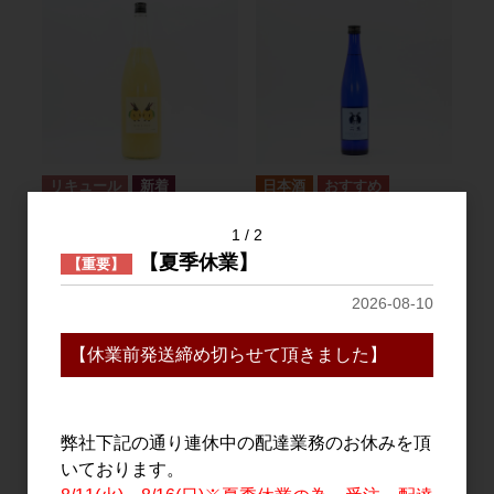
リキュール
日本酒
二兎とゆず 1.8L
二兎 純米 satin(サテン)
1
2
500ml
3,300円
【夏季休業】
【重要】
1,300円
2026-08-10
【休業前発送締め切らせて頂きました】
弊社下記の通り連休中の配達業務のお休みを頂
いております。