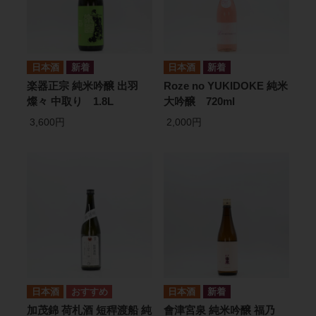
日本酒
日本酒
楽器正宗 純米吟醸 出羽
Roze no YUKIDOKE 純米
燦々 中取り 1.8L
大吟醸 720ml
3,600円
2,000円
日本酒
日本酒
加茂錦 荷札酒 短稈渡船 純
會津宮泉 純米吟醸 福乃