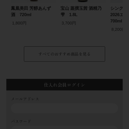
鳳凰美田 芳醇あんず
宝山 蒸撰玉茜 酒精乃
シングル
酒 720ml
雫 1.8L
2026
700ml
1,800円
3,700円
8,200円
すべてのおすすめ商品を見る
仕入れ会員ログイン
メールアドレス
パスワード