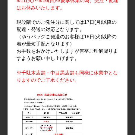
8/11(火)～8/16(日)※夏季休業の為、受注・配達
はお休みいたします。
日本酒
日本酒
加茂錦 BRILLIANCE 短稈
鳳凰美田 純米吟醸 大地 赤
現段階でのご発注分に関しては17日(月)以降の
渡船 720ml
磐雄町 無濾過本生 1.8L
配達・発送の対応となります。
6,000円
3,600円
（ゆうパックご発送のお客様は18日(火)以降の
着が最短手配となります）
お手数をおかけいたしますが何卒ご理解賜りま
すようお願い申し上げます。
※千駄木店舗・中目黒店舗も同様に休業中とな
りますのでご了承ください。
日本酒
日本酒
楽器正宗 FUZZY GREEN
楽器正宗 FUZZY GREEN
山田錦 720ml
山田錦 1.8L
2,091円
3,873円