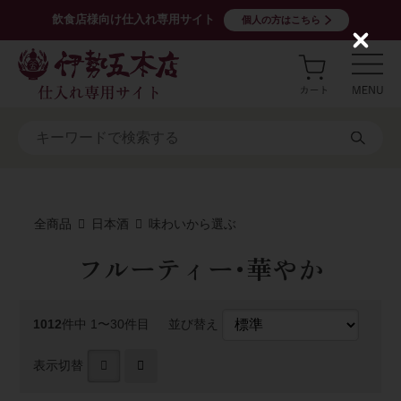
飲食店様向け仕入れ専用サイト
個人の方はこちら
C
l
o
s
e
全商品
日本酒
味わいから選ぶ
フルーティー･華やか
1012
件中 1〜30件目
並び替え
表示切替