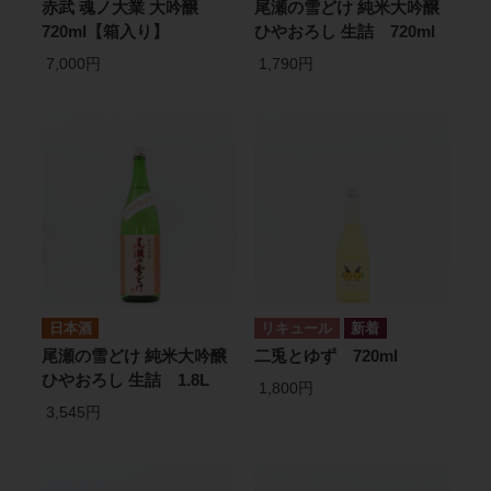
赤武 魂ノ大業 大吟醸
尾瀬の雪どけ 純米大吟醸
720ml【箱入り】
ひやおろし 生詰 720ml
7,000円
1,790円
日本酒
リキュール
尾瀬の雪どけ 純米大吟醸
二兎とゆず 720ml
ひやおろし 生詰 1.8L
1,800円
3,545円