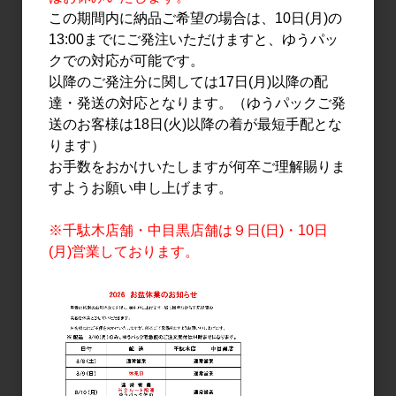
3,300円
1,700円
この期間内に納品ご希望の場合は、10日(月)の
13:00までにご発注いただけますと、ゆうパッ
クでの対応が可能です。
以降のご発注分に関しては17日(月)以降の配
達・発送の対応となります。（ゆうパックご発
送のお客様は18日(火)以降の着が最短手配とな
ります）
お手数をおかけいたしますが何卒ご理解賜りま
すようお願い申し上げます。
日本酒
日本酒
※千駄木店舗・中目黒店舗は９日(日)・10日
綿屋 梅雨錦 特別純米 ひと
綿屋 春綿 純米吟醸 蔵の
(月)営業しております。
めぼれ 1.8L
華 720ml
3,300円
1,750円