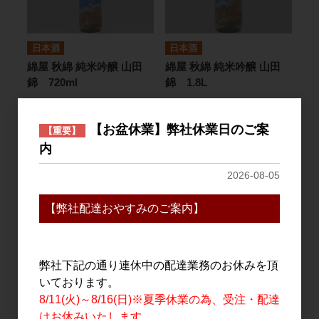
日本酒
日本酒
綿屋 秋綿 純米吟醸 山田
綿屋 秋綿 純米吟醸 山田
錦 720ml
錦 1.8L
2,100円
4,100円
【お盆休業】弊社休業日のご案
【重要】
内
2026-08-05
【弊社配達おやすみのご案内】
弊社下記の通り連休中の配達業務のお休みを頂
日本酒
日本酒
いております。
綿屋 夏綿 純米酒 山田錦
綿屋 梅雨錦 特別純米 ひと
8/11(火)～8/16(日)※夏季休業の為、受注・配達
1.8L
めぼれ 720ml
はお休みいたします。