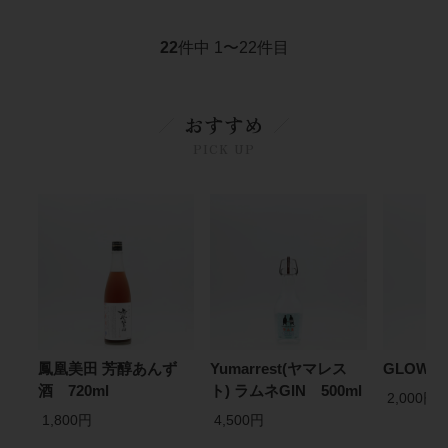
22
件中 1〜22件目
おすすめ
PICK UP
鳳凰美田 芳醇あんず
Yumarrest(ヤマレス
GLOW E
酒 720ml
ト) ラムネGIN 500ml
2,000円
1,800円
4,500円