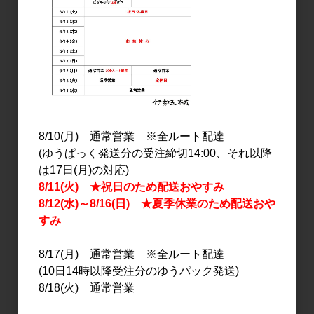
日本酒
日本酒
綿屋 春綿 純米吟醸 蔵の
綿屋 特別純米酒 生原酒 ト
華 1.8L
ヨニシキ 1.8L
8/10(月) 通常営業 ※全ルート配達
3,400円
3,400円
(ゆうぱっく発送分の受注締切14:00、それ以降
は17日(月)の対応)
8/11(火) ★祝日のため配送おやすみ
8/12(水)～8/16(日) ★夏季休業のため配送おや
すみ
8/17(月) 通常営業 ※全ルート配達
(10日14時以降受注分のゆうパック発送)
8/18(火) 通常営業
日本酒
日本酒