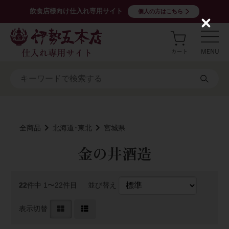
飲食店様向け仕入れ専用サイト
個人の方はこちら
C
l
o
s
e
全商品
北海道･東北
宮城県
金の井酒造
22
件中 1〜22件目
並び替え
表示切替