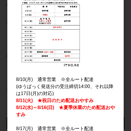
継続的な改善について
当社は､個人情報保護への取組みについて､日本国の従うべき法令の
変更､取り扱い方法､環境の変化に対応するため､継続的に見直し改善
を実施致します｡
お問い合わせ
個人情報の取り扱いに関するお問い合わせは､下記窓口にて受け付け
ております｡
〒113-0022 東京都文京区千駄木3丁目3-13
8/10(月) 通常営業 ※全ルート配達
TEL：03-3821-4557
(ゆうぱっく発送分の受注締切14:00、それ以降
営業時間：9:00 ～ 17:00(日祝除く)
は17日(月)の対応)
メール：b-shop@isego.net
8/11(火) ★祝日のため配送おやすみ
8/12(水)～8/16(日) ★夏季休業のため配送おや
すみ
仕入れ会員ログイン
8/17(月) 通常営業 ※全ルート配達