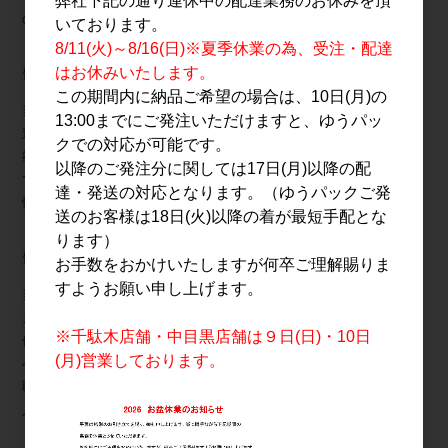
弊社下記の通り連休中の配達業務のお休みを頂
の個人情報を開示､訂正､削除致します｡
いております。
8/11(火)～8/16(日)※夏季休業の為、受注・配達
個人情報の保護に関する法令･規範の遵守について
はお休みいたします。
この期間内に納品ご希望の場合は、10日(月)の
当社は､当社が保有する個人情報に関して適用される個人情報保護関
13:00までにご発注いただけますと、ゆうパッ
連法令及び規範を遵守します｡また本方針は､日本国の法律､その他規
クでの対応が可能です。
範により判断致します｡本方針は､当社の個人情報の取り扱いに関し
以降のご発注分に関しては17日(月)以降の配
ての基本的な方針を定めるものであり､当社は本方針に則って､個人
達・発送の対応となります。（ゆうパックご発
情報保護法等の法令･規範に基づく個人情報の保護に努めます｡
送のお客様は18日(火)以降の着が最短手配とな
ります）
個人情報の安全管理措置について
お手数をおかけいたしますが何卒ご理解賜りま
すようお願い申し上げます。
当社は､個人情報への不正アクセス､個人情報の紛失､破壊､改ざん､漏
えい等から保護し､正確性及び安全性を確保するために管理体制を整
※千駄木店舗・中目黒店舗は９日(日)・10日
備し､適切な安全対策を実施致します｡個人情報を取り扱う事務所内
(月)営業しております。
への部外者の立ち入りを制限し､当社の個人情報保護に関わる役員･
職員等全員に対し教育啓発活動を実施するほか､管理責任者を置き個
人情報の適切な管理に努めます｡