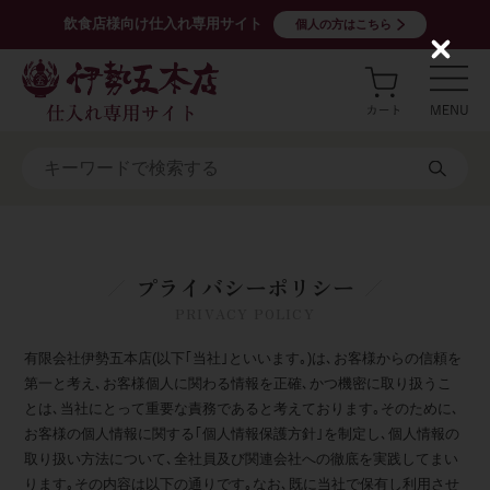
飲食店様向け仕入れ専用サイト
個人の方はこちら
C
l
o
s
e
プライバシーポリシー
PRIVACY POLICY
有限会社伊勢五本店(以下｢当社｣といいます｡)は､お客様からの信頼を
第一と考え､お客様個人に関わる情報を正確､かつ機密に取り扱うこ
とは､当社にとって重要な責務であると考えております｡そのために､
お客様の個人情報に関する｢個人情報保護方針｣を制定し､個人情報の
取り扱い方法について､全社員及び関連会社への徹底を実践してまい
ります｡その内容は以下の通りです｡なお､既に当社で保有し利用させ