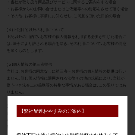
・当社が取り扱う商品及びサービスに関するご案内をする場合
・お客様からのお問い合せまたはご依頼等への対応をさせて頂く場合
・その他､お客様に事前にお知らせし､ご同意を頂いた目的の場合
(４)上記目的以外の利用について
上記以外の目的で､お客様の個人情報を利用する必要が生じた場合に
は､法令により許される場合を除き､その利用について､お客様の同意
を頂くものとします｡
(５)個人情報の第三者提供
当社は､お客様の同意なしに第三者へお客様の個人情報の提供は行い
ません｡但し個人情報に適用される法律その他の規範により､当社が
従うべき法令上の義務等の特別な事情がある場合は､この限りではあ
りません｡
(６)個人情報の開示･修正等の手続
【弊社配達おやすみのご案内】
お客様からご提供頂いた個人情報に関して､照会､訂正､削除を要望さ
れる場合は､お問い合わせ先窓口までご請求ください｡当該ご請求が
当社の業務に著しい支障をきたす場合等を除き､お客様ご本人による
ものであることが確認できた場合に限り､合理的な期間内に､お客様