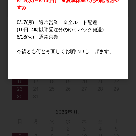
8/12(水)～8/16(日) ★夏季休業のため配送おや
すみ
カートは空です
8/17(月) 通常営業 ※全ルート配達
(10日14時以降受注分のゆうパック発送)
8/18(火) 通常営業
2026年8月
日
月
火
水
木
金
土
今後とも何とぞ宜しくお願い申し上げます。
1
2
3
4
5
6
7
8
9
10
11
12
13
14
15
16
17
18
19
20
21
22
23
24
25
26
27
28
29
30
31
2026年9月
日
月
火
水
木
金
土
1
2
3
4
5