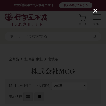
飲食店様向け仕入れ専用サイト
個人の方はこちら
C
l
o
s
e
全商品
北海道･東北
宮城県
株式会社MCG
1
件中 1〜1件目
並び替え
表示切替