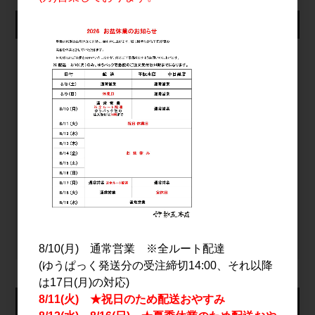
仕入れ会員ログイン
メールアドレス
パスワード
ログイン
パスワードをお忘れの方
新規会員登録
8/10(月) 通常営業 ※全ルート配達
(ゆうぱっく発送分の受注締切14:00、それ以降
は17日(月)の対応)
8/11(火) ★祝日のため配送おやすみ
カート