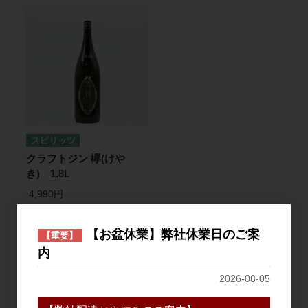
スピリッツ
クラフトジン 欅(けや
き) 1.8L
4,990円
【お盆休業】弊社休業日のご案
【重要】
1
件中 1〜1件目
内
2026-08-05
おすすめ
PICK UP