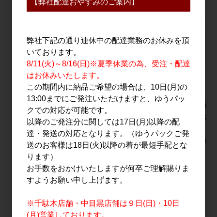
【弊社配達おやすみのご案内】
弊社下記の通り連休中の配達業務のお休みを頂
いております。
8/11(火)～8/16(日)※夏季休業の為、受注・配達
はお休みいたします。
この期間内に納品ご希望の場合は、10日(月)の
13:00までにご発注いただけますと、ゆうパッ
仙禽 クラシック 弐
Yumarrest(ヤマレス
遊佐蒸溜所
クでの対応が可能です。
式 720ml
ト) ラムネGIN 500ml
Spring i
以降のご発注分に関しては17日(月)以降の配
2024 70
2,000円
4,500円
達・発送の対応となります。（ゆうパックご発
15,000円
送のお客様は18日(火)以降の着が最短手配とな
ります）
お手数をおかけいたしますが何卒ご理解賜りま
すようお願い申し上げます。
すべてのおすすめ商品を見る
※千駄木店舗・中目黒店舗は９日(日)・10日
(月)営業しております。