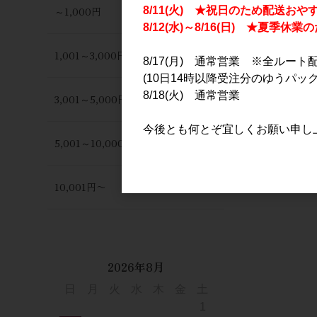
～1,000円
8/11(火) ★祝日のため配送おや
8/12(水)～8/16(日) ★夏季
1,001～3,000円
8/17(月) 通常営業 ※全ルート
(10日14時以降受注分のゆうパック
8/18(火) 通常営業
3,001～5,000円
今後とも何とぞ宜しくお願い申し
5,001～10,000円
10,001円〜
2026年8月
日
月
火
水
木
金
土
1