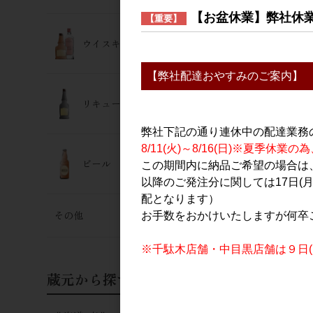
【お盆休業】弊社休
【重要】
ウイスキー･ジン
【弊社配達おやすみのご案内】
リキュール
弊社下記の通り連休中の配達業務
8/11(火)～8/16(日)※夏季
ビール
この期間内に納品ご希望の場合は、
以降のご発注分に関しては17日(
配となります）
その他
お手数をおかけいたしますが何卒
※千駄木店舗・中目黒店舗は９日(日
蔵元から探す