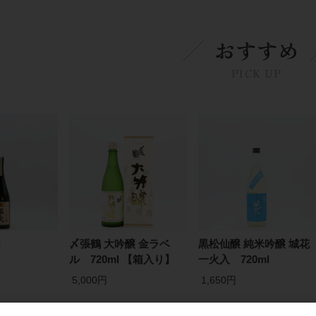
おすすめ
PICK UP
l
〆張鶴 大吟醸 金ラベ
黒松仙醸 純米吟醸 城花
ル 720ml 【箱入り】
一火入 720ml
5,000円
1,650円