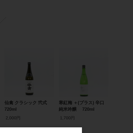
仙禽 クラシック 弐式
寒紅梅 ＋(プラス) 辛口
720ml
純米吟醸 720ml
2,000円
1,700円