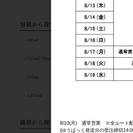
容量から探す
～180ml
～720ml(750ml)
～900ml
～1,800ml
価格から探す
8/10(月) 通常営業 ※全ルート
(ゆうぱっく発送分の受注締切14:0