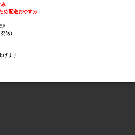
すみ
休業のため配送おやすみ
配達
発送)
上げます。