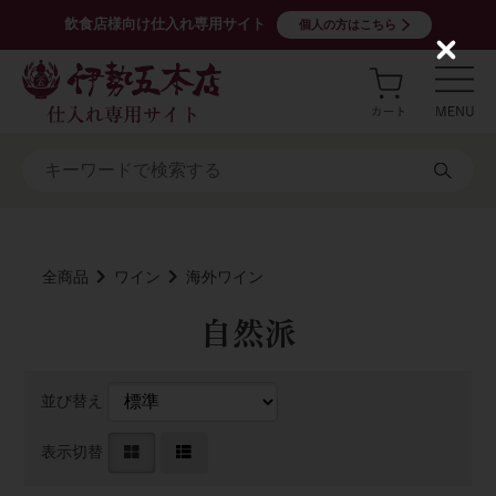
飲食店様向け仕入れ専用サイト
個人の方はこちら
C
l
o
s
e
全商品
ワイン
海外ワイン
自然派
並び替え
表示切替