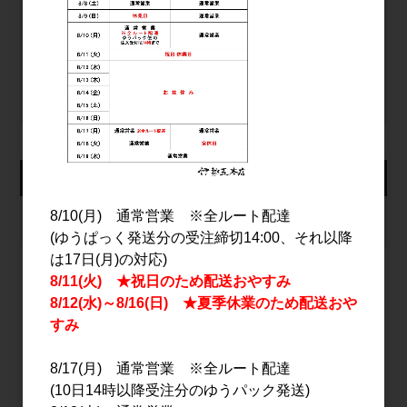
ログイン
パスワードをお忘れの方
新規会員登録
カート
8/10(月) 通常営業 ※全ルート配達
カートは空です
(ゆうぱっく発送分の受注締切14:00、それ以降
は17日(月)の対応)
8/11(火) ★祝日のため配送おやすみ
8/12(水)～8/16(日) ★夏季休業のため配送おや
2026年8月
すみ
日
月
火
水
木
金
土
1
8/17(月) 通常営業 ※全ルート配達
(10日14時以降受注分のゆうパック発送)
2
3
4
5
6
7
8