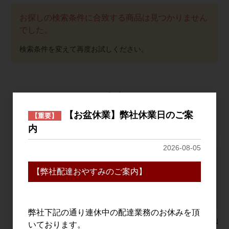
お探しの検索条件に合致する商品は見つかりません
でした。
おすすめ
PICK UP
【お盆休業】弊社休業日のご案
【重要】
内
2026-08-05
【弊社配達おやすみのご案内】
弊社下記の通り連休中の配達業務のお休みを頂
AKAYANE 山椒スピリ
シングルモルト津貫
栗駒山 
いております。