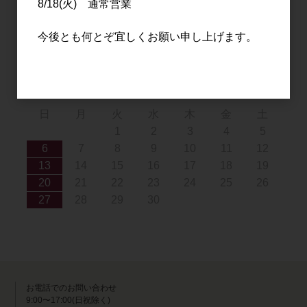
8/18(火) 通常営業
9
10
11
12
13
14
15
16
17
18
19
20
21
22
今後とも何とぞ宜しくお願い申し上げます。
23
24
25
26
27
28
29
30
31
2026年9月
日
月
火
水
木
金
土
1
2
3
4
5
6
7
8
9
10
11
12
13
14
15
16
17
18
19
20
21
22
23
24
25
26
27
28
29
30
お電話でのお問い合わせ
9:00〜17:00(日祝除く)