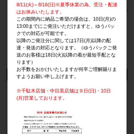
ッツ フレンチオーク
2026エディション
華 1.8L
8/11(火)～8/16(日)※夏季休業の為、受注・配達
樽貯蔵 720ml
700ml
3,430円
はお休みいたします。
5,800円
8,200円
この期間内に納品ご希望の場合は、10日(月)の
13:00までにご発注いただけますと、ゆうパッ
クでの対応が可能です。
以降のご発注分に関しては17日(月)以降の配
すべてのおすすめ商品を見る
達・発送の対応となります。（ゆうパックご発
送のお客様は18日(火)以降の着が最短手配とな
ります）
お手数をおかけいたしますが何卒ご理解賜りま
仕入れ会員ログイン
すようお願い申し上げます。
メールアドレス
※千駄木店舗・中目黒店舗は９日(日)・10日
(月)営業しております。
パスワード