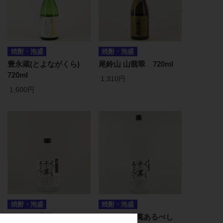
焼酎・泡盛
焼酎・泡盛
豊永蔵(とよながくら)
尾鈴山 山翡翠 720ml
720ml
1,310円
1,600円
焼酎・泡盛
焼酎・泡盛
よろしく千萬あるべし
よろしく千萬あるべし