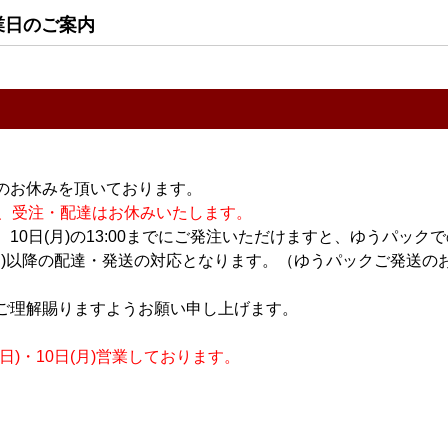
ら) 720ml
2,650円
業日のご案内
1,600円
のお休みを頂いております。
休業の為、受注・配達はお休みいたします。
10日(月)の13:00までにご発注いただけますと、ゆうパック
月)以降の配達・発送の対応となります。（ゆうパックご発送のお
焼酎・泡盛
焼酎・泡盛
l 【箱入り】
野うさぎの走り 600ml
自我田 1.8L
ご理解賜りますようお願い申し上げます。
【箱入り】
3,300円
2,900円
)・10日(月)営業しております。