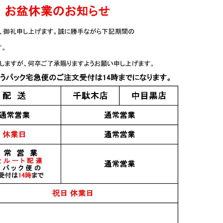
焼酎・泡盛
焼酎・泡盛
蔵（原酒タイ
常圧豊永蔵 35度 720ml
超にごり ゆ乃鶴(ゆのつ
る) 720ml
2,100円
1,318円
焼酎・泡盛
焼酎・泡盛