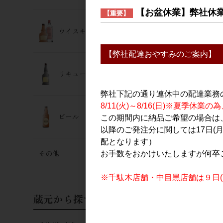
2,620円
【お盆休業】弊社休
【重要】
ウイスキー･ジン
【弊社配達おやすみのご案内】
リキュール
弊社下記の通り連休中の配達業務
8/11(火)～8/16(日)※夏季
ビール
この期間内に納品ご希望の場合は、
以降のご発注分に関しては17日(
焼酎・泡盛
配となります）
鳥飼 720m
その他
お手数をおかけいたしますが何卒
2,000円
※千駄木店舗・中目黒店舗は９日(日
蔵元から探す