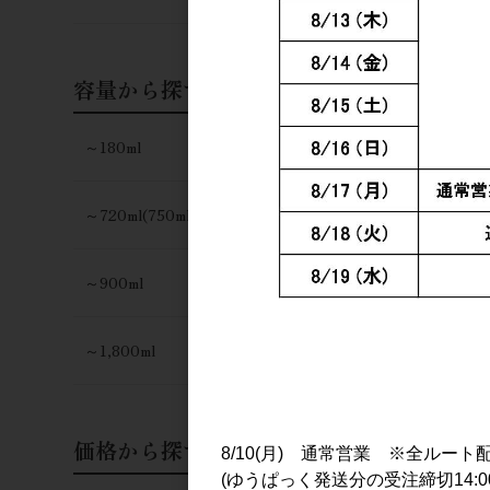
メローコヅル
スクフィニ
700ml
容量から探す
5,000円
～180ml
～720ml(750ml)
～900ml
～1,800ml
価格から探す
8/10(月) 通常営業 ※全ルート
(ゆうぱっく発送分の受注締切14:0