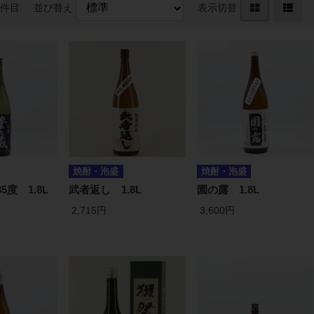
0件目
並び替え
表示切替
焼酎・泡盛
焼酎・泡盛
5度 1.8L
武者返し 1.8L
園の露 1.8L
2,715円
3,600円