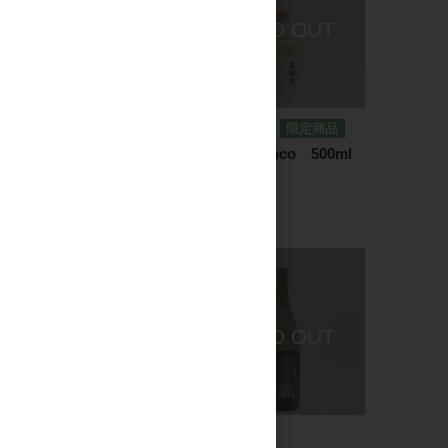
焼酎・泡盛
焼酎・泡盛
超にごり ゆ乃鶴(ゆのつ
奥球磨 Bianco 500ml
る) 1.8L
2,300円
2,636円
焼酎・泡盛
焼酎・泡盛