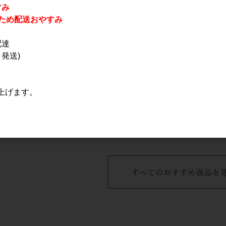
すみ
休業のため配送おやすみ
配達
発送)
上げます。
ぶつぶ葡萄
明治之芋 五島灘
加茂錦 荷札酒 短稈渡船
l
1.8L
純米大吟醸 720ml
3,200円
2,200円
すべてのおすすめ商品を