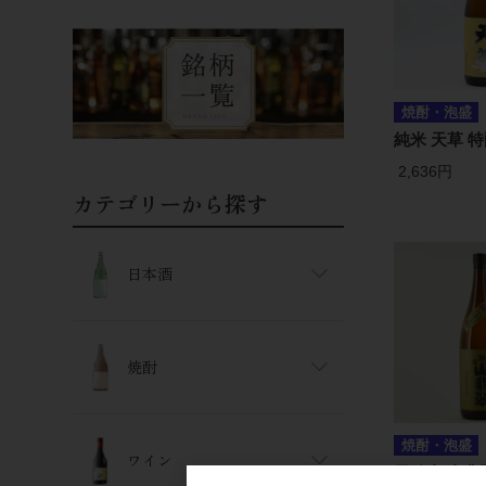
焼酎・泡盛
純米 天草 特
2,636円
カテゴリーから探す
日本酒
焼酎
焼酎・泡盛
ワイン
尾鈴山 山翡翠