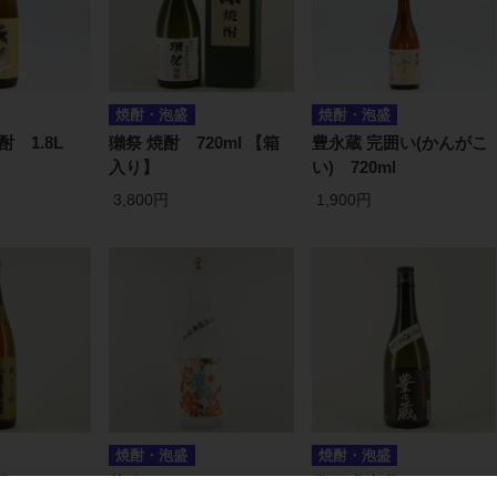
焼酎・泡盛
焼酎・泡盛
酎 1.8L
獺祭 焼酎 720ml 【箱
豊永蔵 完囲い(かんがこ
入り】
い) 720ml
3,800円
1,900円
焼酎・泡盛
焼酎・泡盛
 1.8L
華吟 1.8L
常圧 豊永蔵(とよながく