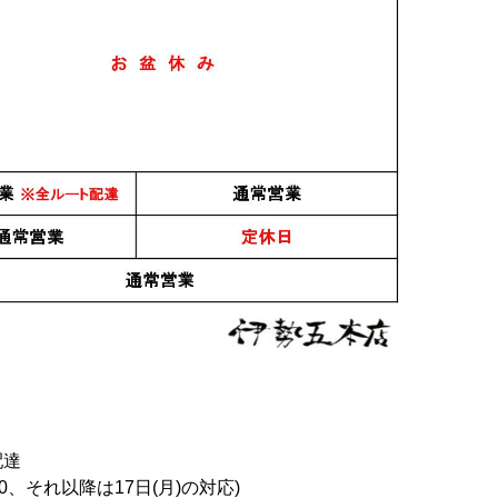
 嘉之助 カ
醇米焼酎 杜氏潤平（米
純米 天草 特酎 720ml
ッシュ
焼酎） 1.8L
1,364円
2,800円
34
件中 1〜30件目
1
2
おすすめ
PICK UP
配達
0、それ以降は17日(月)の対応)