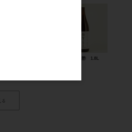
黒松仙醸 純米吟醸 城花
雑賀 吟醸赤酢 1.8L
一火入 720ml
2,500円
1,650円
見る