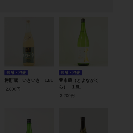
焼酎・泡盛
焼酎・泡盛
樽貯蔵 いきいき 1.8L
豊永蔵（とよながく
ら） 1.8L
2,800円
3,200円