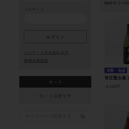
34
件中 1〜3
パスワード
ログイン
パスワードをお忘れの方
新規会員登録
焼酎・泡盛
常圧豊永蔵 3
カート
4,100円
カートは空です