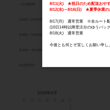
～1,000円
8/11(火) ★祝日のため配送おや
8/12(水)～8/16(日) ★夏季
1,001～3,000円
8/17(月) 通常営業 ※全ルート
(10日14時以降受注分のゆうパック
8/18(火) 通常営業
3,001～5,000円
今後とも何とぞ宜しくお願い申し
鳳凰美田 つ
5,001～10,000円
2026 720m
2,200円
10,001円〜
2026年8月
日
月
火
水
木
金
土
1