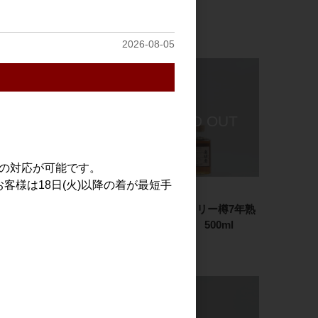
720ml
1.8L
1,250円
2,600円
2026-08-05
での対応が可能です。
客様は18日(火)以降の着が最短手
焼酎・泡盛
焼酎・泡盛
メローコヅル 桜カスク
奥球磨 シェリー樽7年熟
フィニッシュ 700ml
成 木箱入 500ml
3,800円
3,300円