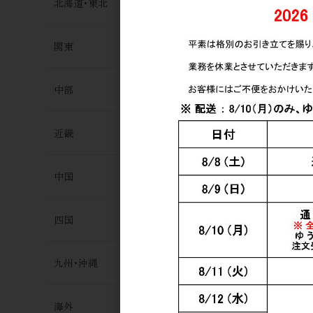
北海道･東北
関東
中部
焼酎・泡盛
常圧 豊永
プ） 1.8L
近畿
4,000円
中国
四国
九州･沖縄
焼酎・泡盛
海外