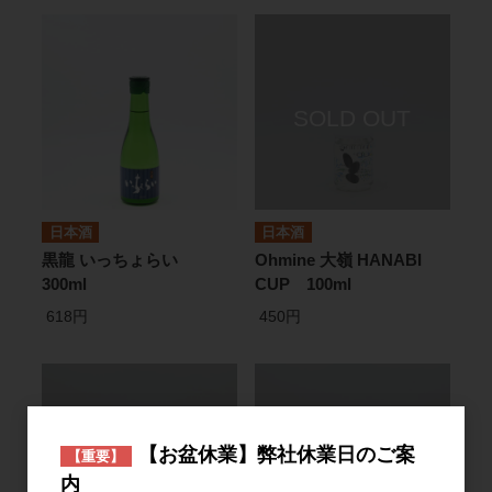
日本酒
日本酒
黒龍 いっちょらい
Ohmine 大嶺 HANABI
300ml
CUP 100ml
618円
450円
【お盆休業】弊社休業日のご案
【重要】
内