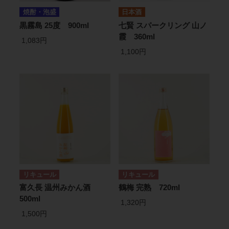
焼酎・泡盛
日本酒
黒霧島 25度 900ml
七賢 スパークリング 山ノ
霞 360ml
1,083円
1,100円
リキュール
リキュール
富久長 温州みかん酒
鶴梅 完熟 720ml
500ml
1,320円
1,500円