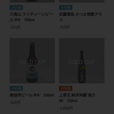
その他
その他
八海山 ライディーンビー
佐藤酒造 さつま焼酎グラ
ル IPA 330ml
ス
525円
318円
その他
日本酒
南信州ビール IPA 330ml
上喜元 純米吟醸 強力
60 720ml
520円
1,650円