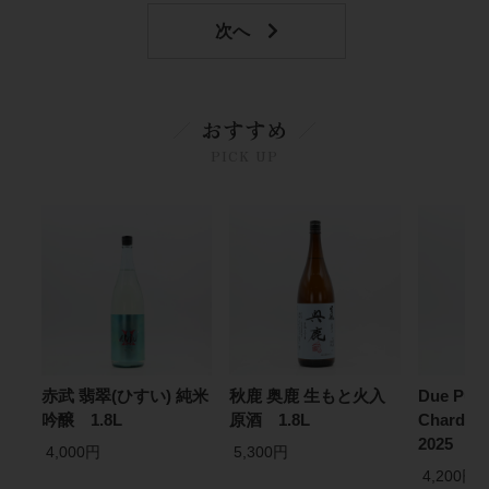
おすすめ
PICK UP
赤武 翡翠(ひすい) 純米
秋鹿 奥鹿 生もと火入
Due Punt
吟醸 1.8L
原酒 1.8L
Chardonn
2025 75
4,000円
5,300円
4,200円