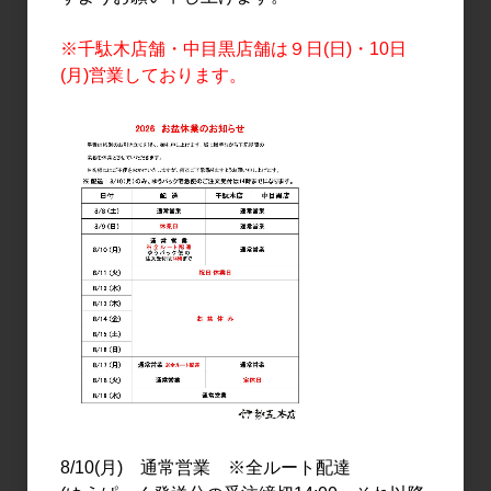
錦40 720ml
1,200円
※千駄木店舗・中目黒店舗は９日(日)・10日
2,300円
(月)営業しております。
日本酒
日本酒
Ohmine SAKURA CUP
房島屋 純米 白麹 九頭竜
100ml
720ml
450円
1,700円
8/10(月) 通常営業 ※全ルート配達