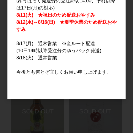
(ゆうぱっく発送分の受注締切14:00、それ以降
は17日(月)の対応)
8/11(火) ★祝日のため配送おやすみ
8/12(水)～8/16(日) ★夏季休業のため配送おや
すみ
8/17(月) 通常営業 ※全ルート配達
日本酒
その他
(10日14時以降受注分のゆうパック発送)
上喜元 翁 生詰 720ml
八海山 ライディーンビー
8/18(火) 通常営業
ル ヴァイツェン 330ml
1,270円
525円
今後とも何とぞ宜しくお願い申し上げます。