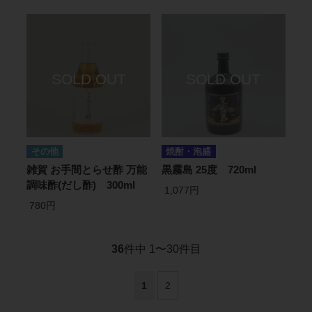
その他
焼酎・泡盛
雑賀 お手間とらせ酢 万能
黒霧島 25度 720ml
調味酢(だし酢) 300ml
1,077円
780円
36
件中 1〜30件目
1
2