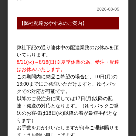
2026-08-05
【弊社配達おやすみのご案内】
日本酒
日本酒
旭興 夏のしぼりたて 無濾
五十嵐 吟ぎんが 純米吟醸
過生原酒 720ml
無濾過生原酒 直汲み
720ml
弊社下記の通り連休中の配達業務のお休みを頂
1,400円
いております。
1,773円
8/11(火)～8/16(日)※夏季休業の為、受注・配達
はお休みいたします。
この期間内に納品ご希望の場合は、10日(月)の
13:00までにご発注いただけますと、ゆうパッ
クでの対応が可能です。
以降のご発注分に関しては17日(月)以降の配
達・発送の対応となります。（ゆうパックご発
送のお客様は18日(火)以降の着が最短手配とな
ります）
お手数をおかけいたしますが何卒ご理解賜りま
焼酎・泡盛
日本酒
すようお願い申し上げます。
夏の赤鹿毛 720ml
黒松仙醸 純米大吟醸 山恵