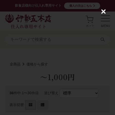
飲食店様向け仕入れ専用サイト
個人の方はこちら
C
l
o
s
e
全商品
価格から探す
〜1,000円
36
件中 1〜30件目
並び替え
表示切替