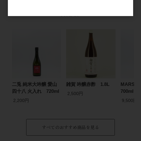
おすすめ
PICK UP
二兎 純米大吟醸 愛山
雑賀 吟醸赤酢 1.8L
MARS Th
四十八 火入れ 720ml
700ml
2,500円
2,200円
9,500円
すべてのおすすめ商品を見る