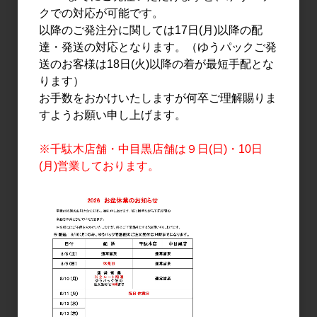
クでの対応が可能です。
以降のご発注分に関しては17日(月)以降の配
日本酒
日本酒
達・発送の対応となります。（ゆうパックご発
榮光冨士 純米吟醸 無濾過
三井の寿 秋純吟 ポルチー
送のお客様は18日(火)以降の着が最短手配とな
生原酒 グラビティ
ニ(Porcini) 720ml
ります）
720ml
1,575円
お手数をおかけいたしますが何卒ご理解賜りま
1,600円
すようお願い申し上げます。
※千駄木店舗・中目黒店舗は９日(日)・10日
(月)営業しております。
日本酒
日本酒
富久長 ひやおろし 純米 秋
富久長 ひやおろし 純米 秋
櫻(コスモス) 720ml
櫻(コスモス) 1.8L