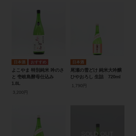
日本酒
日本酒
よこやま 特別純米 吟のさ
尾瀬の雪どけ 純米大吟醸
と 壱岐島酵母仕込み
ひやおろし 生詰 720ml
1.8L
1,790円
3,200円