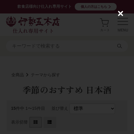
飲食店様向け仕入れ専用サイト
個人の方はこちら
C
l
o
s
e
全商品
テーマから探す
季節のおすすめ 日本酒
15
件中 1〜15件目
並び替え
表示切替