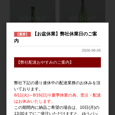
【お盆休業】弊社休業日のご案
【重要】
内
日本酒
日本酒
2026-08-05
よこやま SILVER 純米吟
よこやま SILVER 純米吟
醸 ひやおろし 720ml
醸 ひやおろし 1.8L
【弊社配達おやすみのご案内】
1,700円
3,400円
弊社下記の通り連休中の配達業務のお休みを頂
いております。
8/11(火)～8/16(日)※夏季休業の為、受注・配達
はお休みいたします。
この期間内に納品ご希望の場合は、10日(月)の
13:00までにご発注いただけますと、ゆうパッ