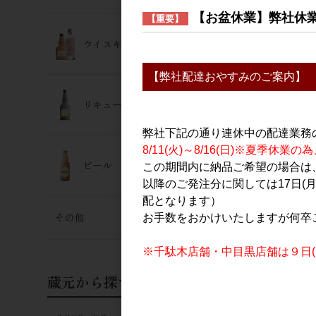
98WINEs 霜
【お盆休業】弊社休
【重要】
ROSE(ロゼ)
ウイスキー･ジン
2,500円
【弊社配達おやすみのご案内】
リキュール
弊社下記の通り連休中の配達業務
8/11(火)～8/16(日)※夏季
ビール
この期間内に納品ご希望の場合は、
以降のご発注分に関しては17日(
配となります）
その他
お手数をおかけいたしますが何卒
※千駄木店舗・中目黒店舗は９日(日
蔵元から探す