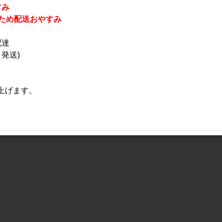
すみ
休業のため配送おやすみ
配達
発送)
上げます。