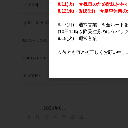
～1,000円
8/11(火) ★祝日のため配送おや
8/12(水)～8/16(日) ★夏季
1,001～3,000円
8/17(月) 通常営業 ※全ルート
(10日14時以降受注分のゆうパック
8/18(火) 通常営業
3,001～5,000円
今後とも何とぞ宜しくお願い申し
5,001～10,000円
10,001円〜
2026年8月
日
月
火
水
木
金
土
1