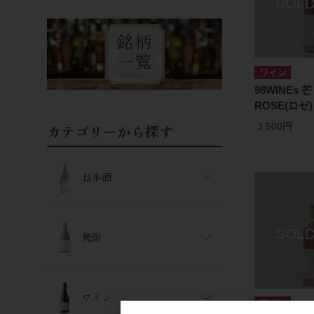
ワイン
98WINEs 芒
ROSE(ロゼ)
3,500円
カテゴリーから探す
日本酒
焼酎
ワイン
ワイン