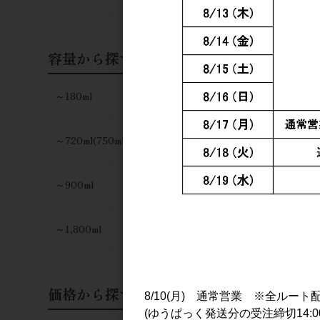
容量から探す
～180ml
～720ml(750ml)
～900ml
～1,800ml
価格から探す
8/10(月) 通常営業 ※全ルート
(ゆうぱっく発送分の受注締切14:0