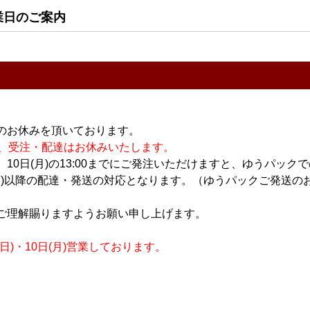
 SOU
業日のご案内
 750ml
11
件中 1〜11件目
のお休みを頂いております。
休業の為、受注・配達はお休みいたします。
10日(月)の13:00までにご発注いただけますと、ゆうパック
おすすめ
月)以降の配達・発送の対応となります。（ゆうパックご発送のお
PICK UP
ご理解賜りますようお願い申し上げます。
)・10日(月)営業しております。