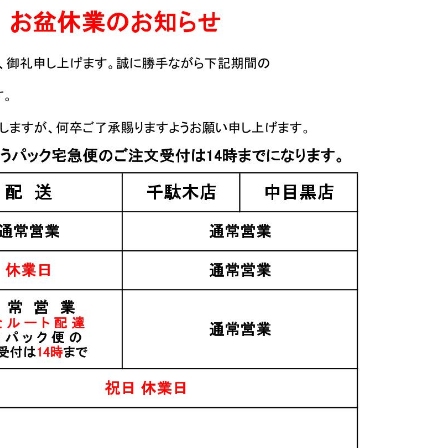
ラス) 辛口
pentatonic four 500ml
寒紅梅 ＋(プラス) 辛口
8L
純米吟醸 720ml
6,000円
1,700円
すべてのおすすめ商品を