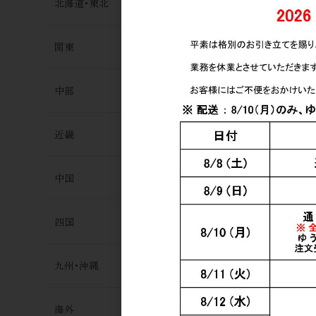
北海道･東北
関東
寒紅梅 ＋(プ
純米吟醸 1.
中部
3,200円
近畿
中国
四国
九州･沖縄
海外