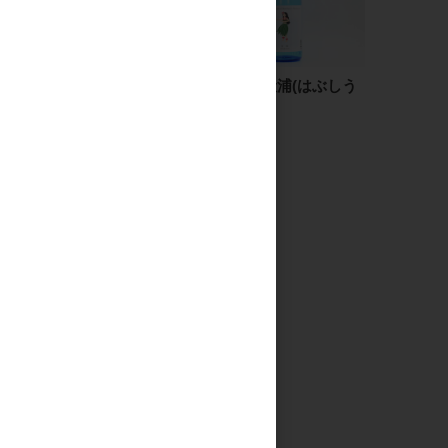
旭万年星 1.8L
嶋自慢 羽伏浦(はぶしう
ら) 1.8L
2,700円
2,199円
見る