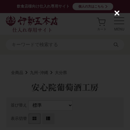
飲食店様向け仕入れ専用サイト
個人の方はこちら
C
l
o
s
e
全商品
九州･沖縄
大分県
安心院葡萄酒工房
並び替え
表示切替