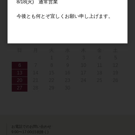
8/18(火) 通常営業
9
10
11
12
13
14
15
16
17
18
19
20
21
22
今後とも何とぞ宜しくお願い申し上げます。
23
24
25
26
27
28
29
30
31
2026年9月
日
月
火
水
木
金
土
1
2
3
4
5
6
7
8
9
10
11
12
13
14
15
16
17
18
19
20
21
22
23
24
25
26
27
28
29
30
お電話でのお問い合わせ
9:00〜17:00(日祝除く)