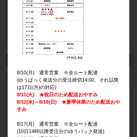
ログイン
パスワードをお忘れの方
新規会員登録
カート
8/10(月) 通常営業 ※全ルート配達
カートは空です
(ゆうぱっく発送分の受注締切14:00、それ以降
は17日(月)の対応)
8/11(火) ★祝日のため配送おやすみ
8/12(水)～8/16(日) ★夏季休業のため配送おや
2026年8月
すみ
日
月
火
水
木
金
土
1
8/17(月) 通常営業 ※全ルート配達
2
3
4
5
6
7
8
(10日14時以降受注分のゆうパック発送)