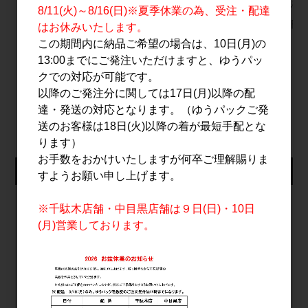
1.8L
2026エディション
雫 1.8L
8/11(火)～8/16(日)※夏季休業の為、受注・配達
700ml
3,200円
3,700円
はお休みいたします。
8,200円
この期間内に納品ご希望の場合は、10日(月)の
13:00までにご発注いただけますと、ゆうパッ
クでの対応が可能です。
以降のご発注分に関しては17日(月)以降の配
すべてのおすすめ商品を見る
達・発送の対応となります。（ゆうパックご発
送のお客様は18日(火)以降の着が最短手配とな
ります）
お手数をおかけいたしますが何卒ご理解賜りま
仕入れ会員ログイン
すようお願い申し上げます。
メールアドレス
※千駄木店舗・中目黒店舗は９日(日)・10日
(月)営業しております。
パスワード