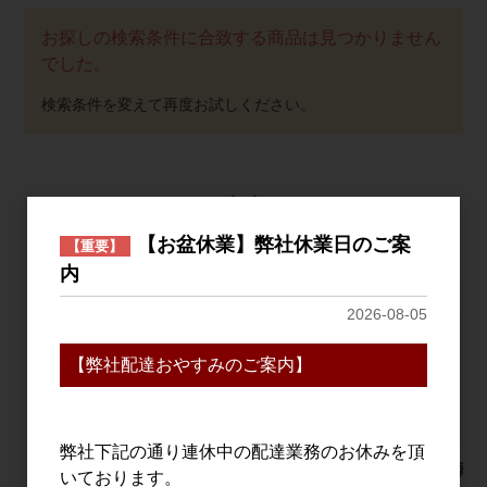
お探しの検索条件に合致する商品は見つかりません
でした。
おすすめ
PICK UP
【お盆休業】弊社休業日のご案
【重要】
内
2026-08-05
【弊社配達おやすみのご案内】
弊社下記の通り連休中の配達業務のお休みを頂
明治之芋 五島灘
シングルモルト津貫
宝山 蒸撰
いております。