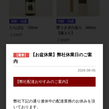
焼酎・泡盛
焼酎・泡盛
たちばな 720ml
野うさぎの走り 600ml
【箱入り】
1,140円
2,900円
【お盆休業】弊社休業日のご案
【重要】
内
2026-08-05
【弊社配達おやすみのご案内】
焼酎・泡盛
焼酎・泡盛
弊社下記の通り連休中の配達業務のお休みを頂
中々 720ml
きろく 無濾過 2025 1.8L
いております。