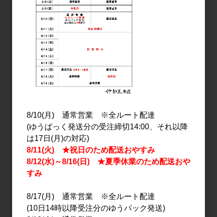
焼酎・泡盛
焼酎・泡盛
きろく 無濾過 2025
百年の孤独 720ml 【箱
720ml
入り】
1,510円
3,500円
8/10(月) 通常営業 ※全ルート配達
(ゆうぱっく発送分の受注締切14:00、それ以降
は17日(月)の対応)
8/11(火) ★祝日のため配送おやすみ
8/12(水)～8/16(日) ★夏季休業のため配送おや
すみ
8/17(月) 通常営業 ※全ルート配達
(10日14時以降受注分のゆうパック発送)
焼酎・泡盛