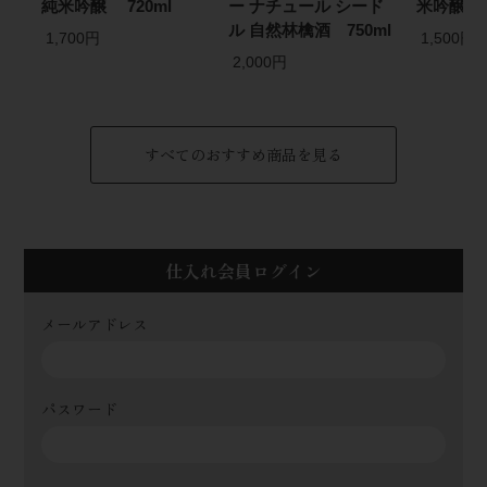
純米吟醸 720ml
ー ナチュール シード
米吟醸 7
ル 自然林檎酒 750ml
1,700円
1,500円
2,000円
すべてのおすすめ商品を見る
仕入れ会員ログイン
メールアドレス
パスワード