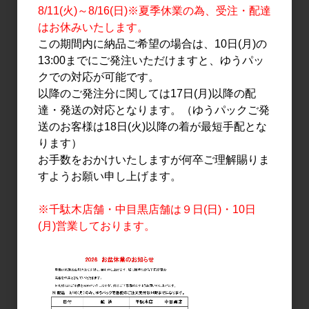
1,290円
3,020円
8/11(火)～8/16(日)※夏季休業の為、受注・配達
はお休みいたします。
この期間内に納品ご希望の場合は、10日(月)の
13:00までにご発注いただけますと、ゆうパッ
クでの対応が可能です。
以降のご発注分に関しては17日(月)以降の配
達・発送の対応となります。（ゆうパックご発
送のお客様は18日(火)以降の着が最短手配とな
ります）
お手数をおかけいたしますが何卒ご理解賜りま
焼酎・泡盛
スピリッツ
すようお願い申し上げます。
きろく 紅芋 700ml
失われた時を求めて 第二
篇 栗 700ml
※千駄木店舗・中目黒店舗は９日(日)・10日
3,100円
(月)営業しております。
4,500円