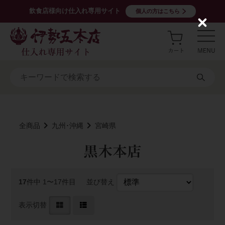
飲食店様向け仕入れ専用サイト
個人の方はこちら
C
l
o
s
e
全商品
九州･沖縄
宮崎県
黒木本店
17
件中 1〜17件目
並び替え
表示切替