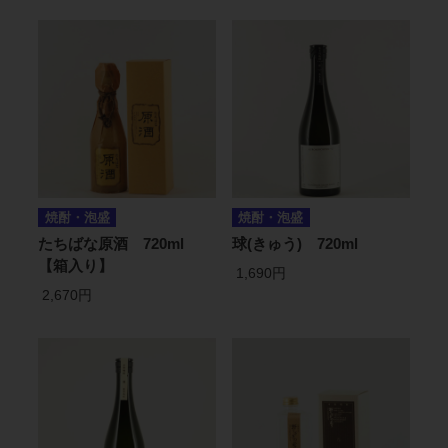
焼酎・泡盛
焼酎・泡盛
たちばな原酒 720ml
球(きゅう) 720ml
【箱入り】
1,690円
2,670円