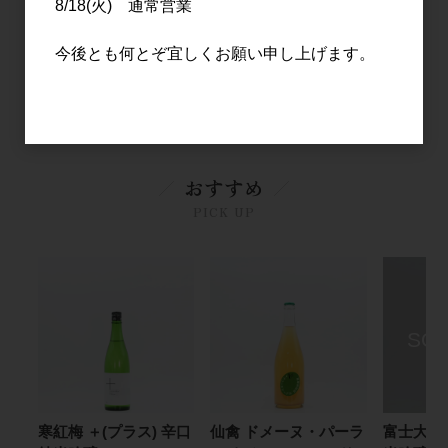
8/18(火) 通常営業
きろく 1.8L
2,580円
今後とも何とぞ宜しくお願い申し上げます。
17
件中 1〜17件目
おすすめ
PICK UP
寒紅梅 ＋(プラス) 辛口
仙禽 ドメーヌ・パーラ
富士大観 