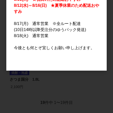
ぢ) 720ml
8/12(水)～8/16(日) ★夏季休業のため配送おや
1,200円
すみ
1,360円
8/17(月) 通常営業 ※全ルート配達
(10日14時以降受注分のゆうパック発送)
8/18(火) 通常営業
今後とも何とぞ宜しくお願い申し上げます。
焼酎・泡盛
さつま国分 1.8L
2,100円
19
件中 1〜19件目