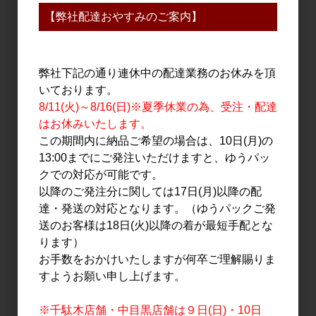
1,140円
【弊社配達おやすみのご案内】
弊社下記の通り連休中の配達業務のお休みを頂
いております。
8/11(火)～8/16(日)※夏季休業の為、受注・配達
はお休みいたします。
この期間内に納品ご希望の場合は、10日(月)の
13:00までにご発注いただけますと、ゆうパッ
クでの対応が可能です。
焼酎・泡盛
焼酎・泡盛
以降のご発注分に関しては17日(月)以降の配
維新ノ一滴 生もと造り 紅
国分 太郎 720ml
達・発送の対応となります。（ゆうパックご発
はるか 720ml
1,091円
送のお客様は18日(火)以降の着が最短手配とな
3,400円
ります）
お手数をおかけいたしますが何卒ご理解賜りま
すようお願い申し上げます。
※千駄木店舗・中目黒店舗は９日(日)・10日