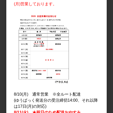
(月)営業しております。
焼酎・泡盛
焼酎・泡盛
大正の一滴 1.8L
純芋醸酎 1.8L
2,300円
3,630円
8/10(月) 通常営業 ※全ルート配達
(ゆうぱっく発送分の受注締切14:00、それ以降
焼酎・泡盛
焼酎・泡盛
は17日(月)の対応)
蔓無源氏(つるなしげん
大正の一滴 720ml
8/11(火) ★祝日のため配送おやすみ