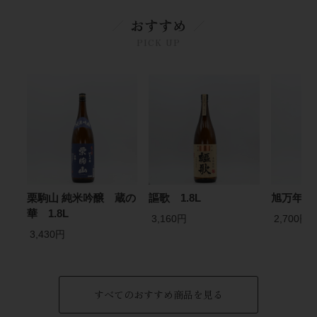
おすすめ
PICK UP
栗駒山 純米吟醸 蔵の
謳歌 1.8L
旭万年星 
華 1.8L
3,160円
2,700円
3,430円
すべてのおすすめ商品を見る