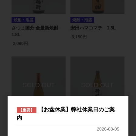
焼酎・泡盛
焼酎・泡盛
さつま国分 全量新焼酎
安田ハマコマチ 1.8L
1.8L
3,150円
2,090円
【お盆休業】弊社休業日のご案
【重要】
焼酎・泡盛
焼酎・泡盛
内
安田ハマコマチ 720ml
さつま国分 全量新焼酎
2026-08-05
900ml
1,540円