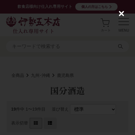
飲食店様向け仕入れ専用サイト
個人の方はこちら
C
l
o
s
e
全商品
九州･沖縄
鹿児島県
国分酒造
19
件中 1〜19件目
並び替え
表示切替