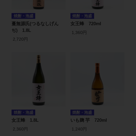
焼酎・泡盛
焼酎・泡盛
蔓無源氏(つるなしげん
女王蜂 720ml
ぢ) 1.8L
1,360円
2,720円
焼酎・泡盛
焼酎・泡盛
女王蜂 1.8L
いも麹 芋 720ml
2,360円
1,240円