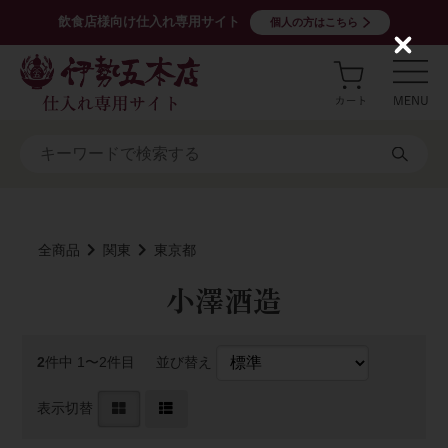
飲食店様向け仕入れ専用サイト
個人の方はこちら
C
l
o
s
e
全商品
関東
東京都
小澤酒造
2
件中 1〜2件目
並び替え
表示切替