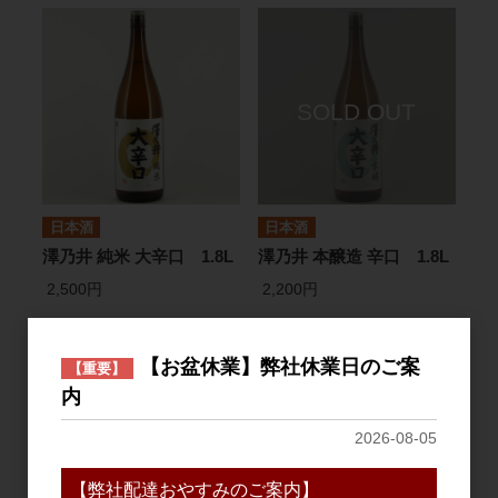
日本酒
日本酒
澤乃井 純米 大辛口 1.8L
澤乃井 本醸造 辛口 1.8L
2,500円
2,200円
2
件中 1〜2件目
【お盆休業】弊社休業日のご案
【重要】
内
おすすめ
2026-08-05
PICK UP
【弊社配達おやすみのご案内】