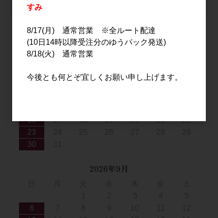
カートは空です
すみ
8/17(月) 通常営業 ※全ルート配達
(10日14時以降受注分のゆうパック発送)
2026年8月
8/18(火) 通常営業
日
月
火
水
木
金
土
今後とも何とぞ宜しくお願い申し上げます。
1
2
3
4
5
6
7
8
9
10
11
12
13
14
15
16
17
18
19
20
21
22
23
24
25
26
27
28
29
30
31
2026年9月
日
月
火
水
木
金
土
1
2
3
4
5
6
7
8
9
10
11
12