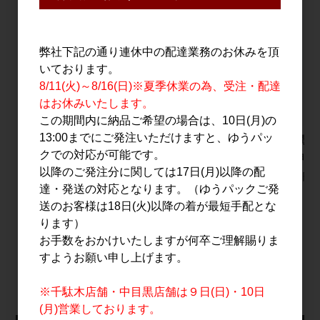
弊社下記の通り連休中の配達業務のお休みを頂
いております。
8/11(火)～8/16(日)※夏季休業の為、受注・配達
はお休みいたします。
この期間内に納品ご希望の場合は、10日(月)の
13:00までにご発注いただけますと、ゆうパッ
二兎 純米大吟醸 愛山
獅子の里 糀 オリゼー
夏の潤平 
クでの対応が可能です。
四十八 火入れ 720ml
おりがらみ 720ml
ージョン 
以降のご発注分に関しては17日(月)以降の配
2,200円
1,700円
1,700円
達・発送の対応となります。（ゆうパックご発
送のお客様は18日(火)以降の着が最短手配とな
ります）
お手数をおかけいたしますが何卒ご理解賜りま
すべてのおすすめ商品を見る
すようお願い申し上げます。
※千駄木店舗・中目黒店舗は９日(日)・10日
(月)営業しております。