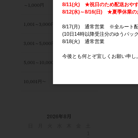
～1,000円
8/11(火) ★祝日のため配送おや
8/12(水)～8/16(日) ★夏季
1,001～3,000円
8/17(月) 通常営業 ※全ルート
(10日14時以降受注分のゆうパック
8/18(火) 通常営業
3,001～5,000円
夏の潤平 紅
ジョン 720
今後とも何とぞ宜しくお願い申し
5,001～10,000円
1,700円
10,001円〜
2026年8月
日
月
火
水
木
金
土
1