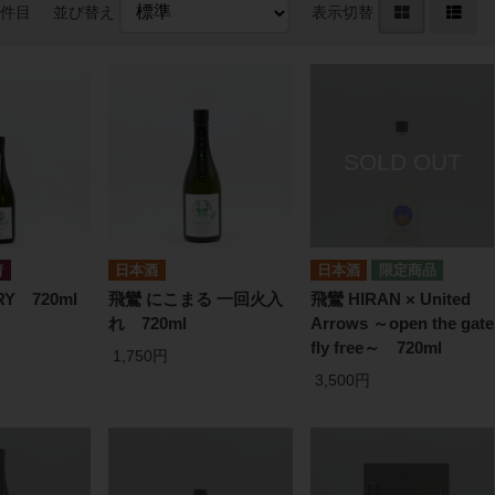
0件目
並び替え
表示切替
日本酒
日本酒
Y 720ml
飛鸞 にこまる 一回火入
飛鸞 HIRAN × United
れ 720ml
Arrows ～open the gate
fly free～ 720ml
1,750円
3,500円