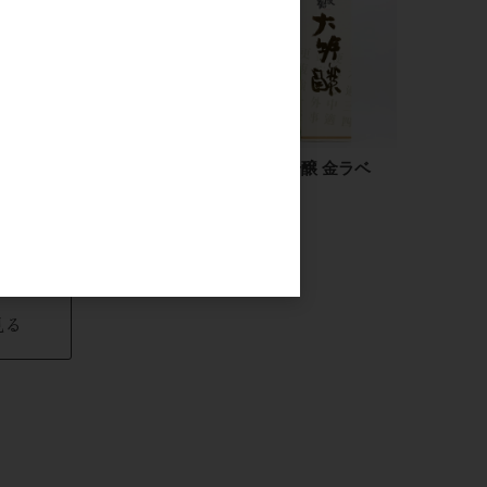
鳳凰美田 芳醇あんず
〆張鶴 大吟醸 金ラベ
酒 720ml
ル 1.8L
1,800円
11,000円
見る