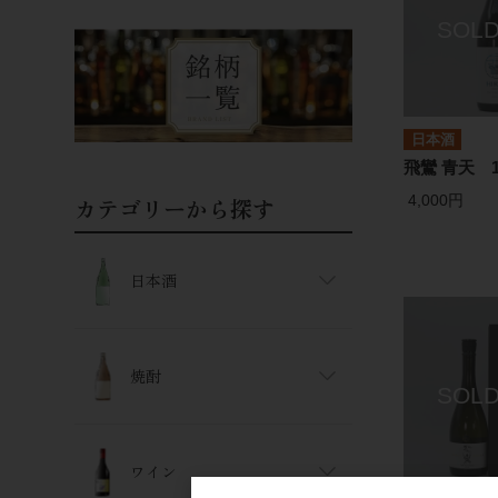
日本酒
飛鸞 青天 1
4,000円
カテゴリーから探す
日本酒
焼酎
ワイン