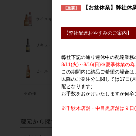
日本酒
【お盆休業】弊社休
【重要】
飛鸞 絆(KI
720ml【箱
ウイスキー･ジン
5,000円
【弊社配達おやすみのご案内】
リキュール
弊社下記の通り連休中の配達業務
8/11(火)～8/16(日)※夏季
ビール
この期間内に納品ご希望の場合は、
以降のご発注分に関しては17日(
配となります）
その他
お手数をおかけいたしますが何卒
日本酒
飛鸞 HIRAN I
※千駄木店舗・中目黒店舗は９日(日
2025 720m
1,800円
蔵元から探す