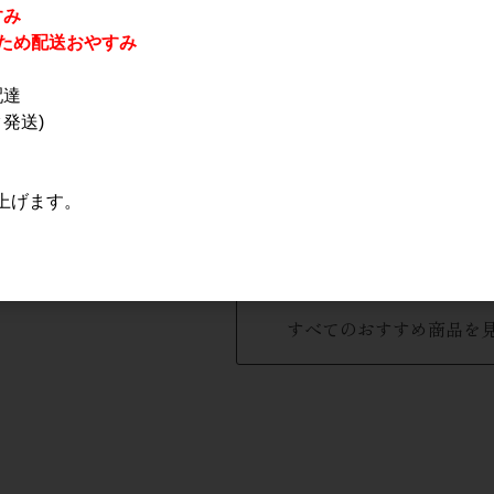
すみ
休業のため配送おやすみ
配達
発送)
まさり バー
宝山 蒸撰玉茜 酒精乃
嶋自慢 羽伏浦(はぶしう
ml
雫 1.8L
ら) 1.8L
上げます。
3,700円
2,199円
すべてのおすすめ商品を