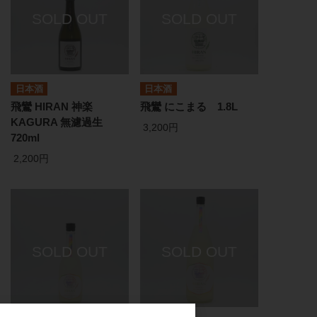
日本酒
日本酒
飛鸞 HIRAN 神楽
飛鸞 にこまる 1.8L
KAGURA 無濾過生
3,200円
720ml
2,200円