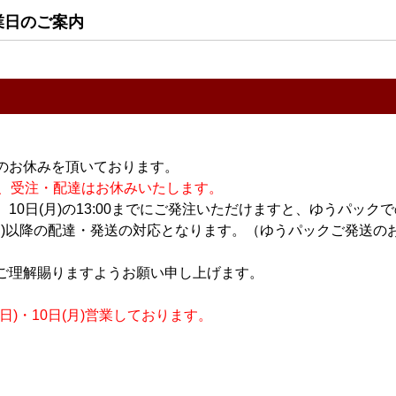
日本酒
日本酒
業日のご案内
ZUNA)
飛鸞 HIRAN 輪廻転生
飛鸞 HIRAN 彩道
入り】
720ml
SAIDO 720ml
2,700円
2,000円
のお休みを頂いております。
休業の為、受注・配達はお休みいたします。
10日(月)の13:00までにご発注いただけますと、ゆうパック
月)以降の配達・発送の対応となります。（ゆうパックご発送のお
ご理解賜りますようお願い申し上げます。
リキュール
日本酒
nfinity∞
飛鸞 HIRAN 青夏香
飛鸞 HIRAN ？(ハテナ)
)・10日(月)営業しております。
l
720ml
2025 弍 720ml
1,800円
2,000円