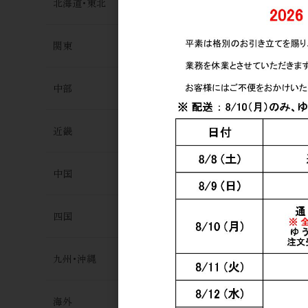
北海道･東北
関東
中部
日本酒
近畿
飛鸞 Rebor
入れ 500m
1,750円
中国
四国
九州･沖縄
海外