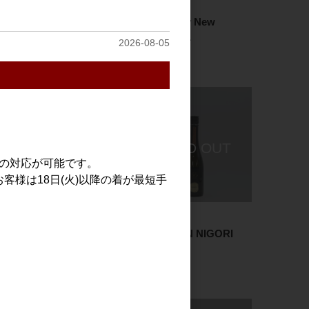
日本酒
日本酒
飛鸞 Happy New
飛鸞 Happy New
Born 720ml
Born 1.8L
2026-08-05
2,000円
3,500円
での対応が可能です。
客様は18日(火)以降の着が最短手
日本酒
日本酒
飛鸞 HIRAN ？(ハテナ)
飛鸞 HIRAN NIGORI
2025 壱 720ml
720ml
2,000円
2,300円