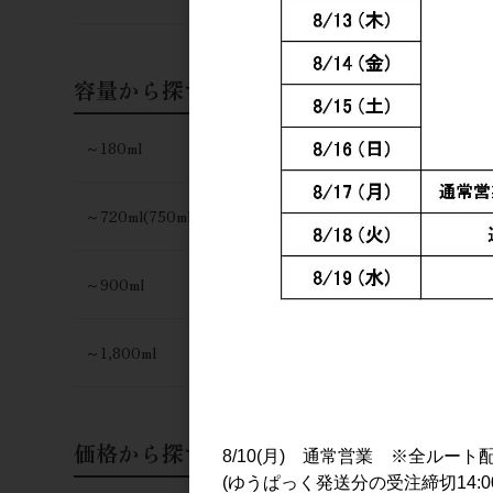
日本酒
飛鸞 神楽(K
容量から探す
入れ 720m
2,200円
～180ml
～720ml(750ml)
～900ml
～1,800ml
価格から探す
8/10(月) 通常営業 ※全ルート
(ゆうぱっく発送分の受注締切14:0