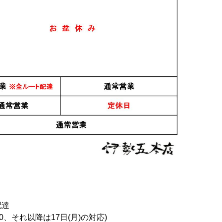
日本酒
日本酒
AGURA) 火
飛鸞 HIRAN 神楽
飛鸞 彩道 SAIDO 1.8L
l
(KAGURA) 火入れ
3,250円
1.8L
3,200円
30
件中 1〜30件目
おすすめ
PICK UP
配達
0、それ以降は17日(月)の対応)