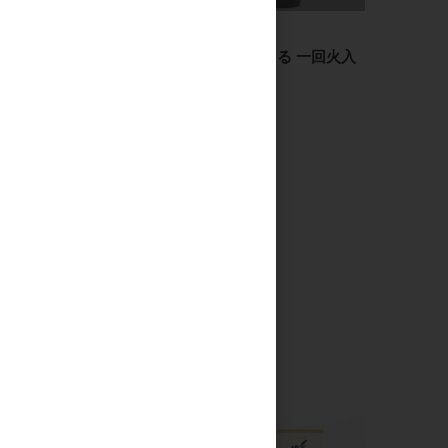
日本酒
日本酒
飛鸞 神楽(KAGURA) 無
飛鸞 にこまる 一回火入
濾過生 1.8L
れ 1.8L
3,250円
3,200円