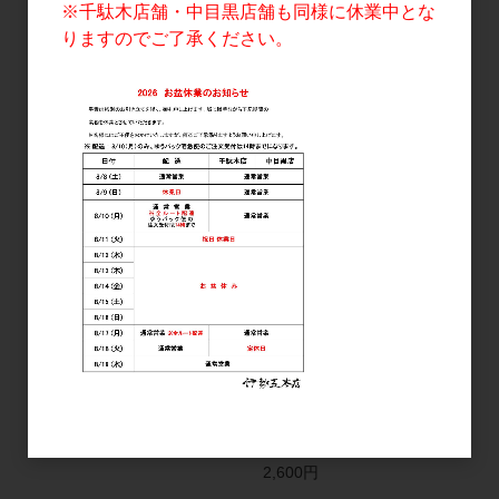
※千駄木店舗・中目黒店舗も同様に休業中とな
高畠クラシック シャルド
高畠クラシック メルロー
ネ 2024 720ml
＆カベルネ・ソーヴィニ
りますのでご了承ください。
ヨン 720ml
2,200円
2,100円
ワイン
ワイン
98WINEs 穀 KOKU 2023
胎内高原ワイナリー アッ
RED(赤) 750ml
サンブラージュルージュ
2023 750ml
6,000円
2,600円