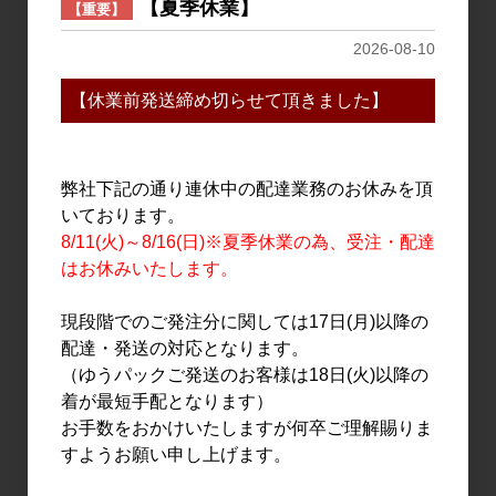
【夏季休業】
【重要】
2026-08-10
【休業前発送締め切らせて頂きました】
ワイン
ワイン
胎内高原ワイナリー ヴァ
胎内高原ワイナリー ヴァ
ン ペティアン 750ml
ン ペティアン 750ml
弊社下記の通り連休中の配達業務のお休みを頂
2,600円
2,600円
いております。
8/11(火)～8/16(日)※夏季休業の為、受注・配達
はお休みいたします。
現段階でのご発注分に関しては17日(月)以降の
配達・発送の対応となります。
（ゆうパックご発送のお客様は18日(火)以降の
着が最短手配となります）
お手数をおかけいたしますが何卒ご理解賜りま
すようお願い申し上げます。
ワイン
ワイン