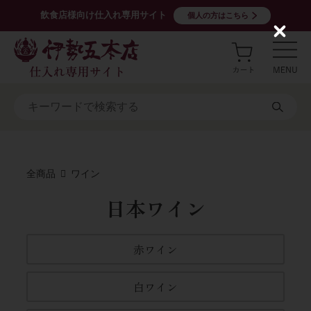
飲食店様向け仕入れ専用サイト
個人の方はこちら
C
l
o
s
e
全商品
ワイン
日本ワイン
赤ワイン
白ワイン