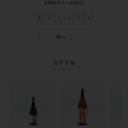
170
件中 1〜30件目
1
2
3
4
5
6
おすすめ
PICK UP