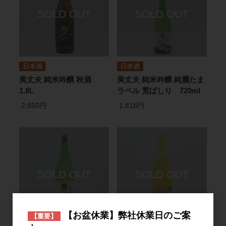
日本酒
日本酒
美丈夫 純米吟醸 秋酒
美丈夫 純米吟醸 純麗たま
1.8L
ラベル 荒ばしり 720ml
2,850円
1,818円
【お盆休業】弊社休業日のご案
【重要】