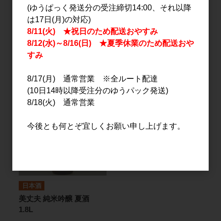
(ゆうぱっく発送分の受注締切14:00、それ以降
は17日(月)の対応)
日本酒
日本酒
8/11(火) ★祝日のため配送おやすみ
美丈夫 特別本醸造
美丈夫 純米吟醸 タマラベ
8/12(水)～8/16(日) ★夏季休業のため配送おや
ル 秋あがり 720ml
すみ
2,454円
1,450円
8/17(月) 通常営業 ※全ルート配達
(10日14時以降受注分のゆうパック発送)
8/18(火) 通常営業
今後とも何とぞ宜しくお願い申し上げます。
日本酒
美丈夫 純米吟醸 夏酒
1.8L