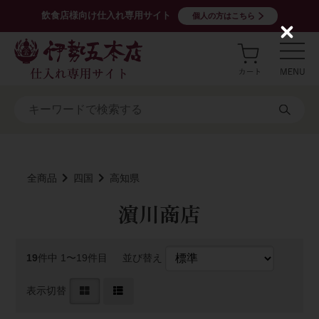
飲食店様向け仕入れ専用サイト
個人の方はこちら
C
l
o
s
e
全商品
四国
高知県
濵川商店
19
件中 1〜19件目
並び替え
表示切替