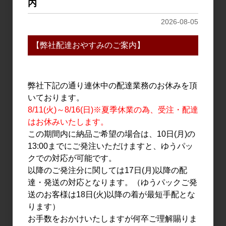
日本酒
リキュール
内
美丈夫 純米吟醸 純麗たま
美丈夫 ぽんかん 1.8L
2026-08-05
ラベル 荒ばしり 1.8L
3,318円
3,636円
【弊社配達おやすみのご案内】
弊社下記の通り連休中の配達業務のお休みを頂
いております。
8/11(火)～8/16(日)※夏季休業の為、受注・配達
はお休みいたします。
この期間内に納品ご希望の場合は、10日(月)の
13:00までにご発注いただけますと、ゆうパッ
クでの対応が可能です。
日本酒
日本酒
以降のご発注分に関しては17日(月)以降の配
美丈夫 純米吟醸 CEL-
美丈夫 純麗たまラベル し
達・発送の対応となります。（ゆうパックご発
66 720ml
ぼりたて生原酒 1.8L
送のお客様は18日(火)以降の着が最短手配とな
1,700円
3,000円
ります）
お手数をおかけいたしますが何卒ご理解賜りま