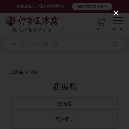
飲食店様向け仕入れ専用サイト
個人の方はこちら
C
l
o
s
e
全商品
関東
群馬県
聖酒造
龍神酒造