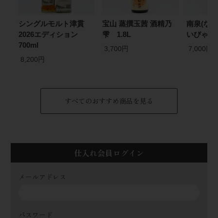
シングルモルト津貫
宝山 蒸撰玉茜 酒精乃
南泉(なん
2026エディション
雫 1.8L
いびゃく)
700ml
3,700円
7,000円
8,200円
すべてのおすすめ商品を見る
仕入れ会員ログイン
メールアドレス
パスワード