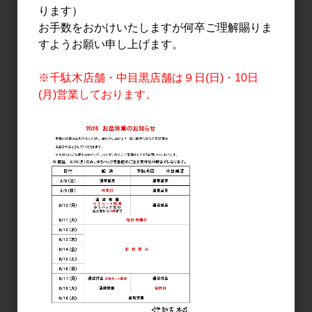
ります）
お手数をおかけいたしますが何卒ご理解賜りま
すようお願い申し上げます。
日本酒
日本酒
※千駄木店舗・中目黒店舗は９日(日)・10日
聖 INDIGO 青 純米吟醸 夏
聖 山田錦 純米吟醸
(月)営業しております。
のひじり 1.8L
EVOKE 生酒 720ml
3,200円
1,700円
日本酒
日本酒