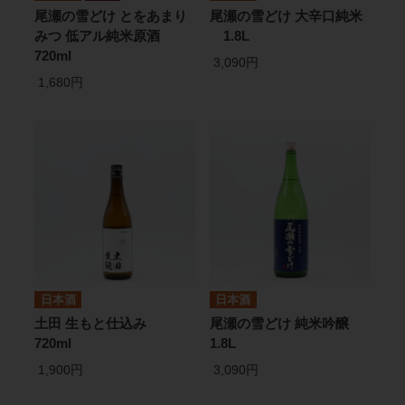
尾瀬の雪どけ とをあまり
尾瀬の雪どけ 大辛口純米
みつ 低アル純米原酒
1.8L
720ml
3,090円
1,680円
日本酒
日本酒
土田 生もと仕込み
尾瀬の雪どけ 純米吟醸
720ml
1.8L
1,900円
3,090円