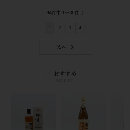
94
件中 1〜30件目
1
2
3
4
おすすめ
PICK UP