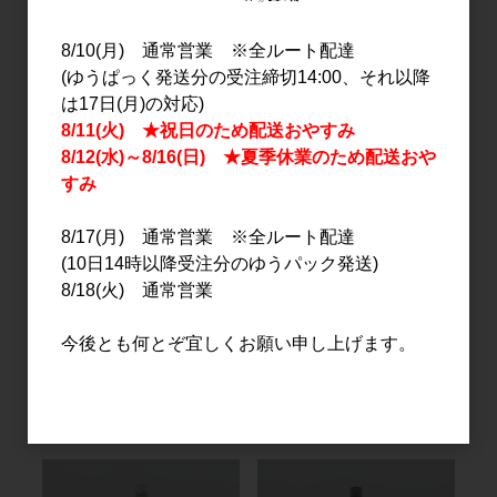
聖 舞風70×白麹×QCI3
聖 舞風70×白麹×QCI3
720ml
1.8L
8/10(月) 通常営業 ※全ルート配達
1,500円
3,000円
(ゆうぱっく発送分の受注締切14:00、それ以降
は17日(月)の対応)
8/11(火) ★祝日のため配送おやすみ
8/12(水)～8/16(日) ★夏季休業のため配送おや
すみ
8/17(月) 通常営業 ※全ルート配達
(10日14時以降受注分のゆうパック発送)
8/18(火) 通常営業
日本酒
日本酒
今後とも何とぞ宜しくお願い申し上げます。
尾瀬の雪どけ 夏吟 純米大
土田 ツチダ バナナK
吟醸 生詰 720ml
720ml
1,790円
2,900円