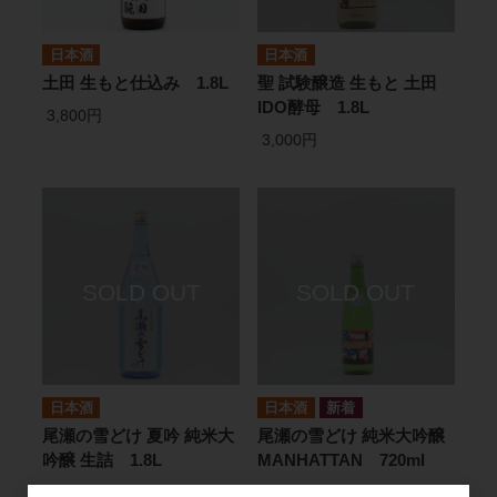
日本酒
日本酒
土田 生もと仕込み 1.8L
聖 試験醸造 生もと 土田
IDO酵母 1.8L
3,800円
3,000円
日本酒
日本酒
尾瀬の雪どけ 夏吟 純米大
尾瀬の雪どけ 純米大吟醸
吟醸 生詰 1.8L
MANHATTAN 720ml
3,545円
1,800円