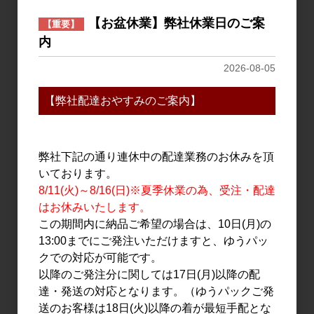
【お盆休業】弊社休業日のご案
【重要】
内
2026-08-05
【弊社配達おやすみのご案内】
弊社下記の通り連休中の配達業務のお休みを頂
日本酒
日本酒
いております。
聖 山田錦 純米吟醸
聖 INDIGO 青 純米吟醸 夏
8/11(火)～8/16(日)※夏季休業の為、受注・配達
EVOKE 生酒 1.8L
のひじり 720ml
はお休みいたします。
3,500円
1,650円
この期間内に納品ご希望の場合は、10日(月)の
13:00までにご発注いただけますと、ゆうパッ
クでの対応が可能です。
以降のご発注分に関しては17日(月)以降の配
達・発送の対応となります。（ゆうパックご発
送のお客様は18日(火)以降の着が最短手配とな