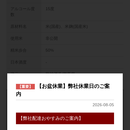
アルコール度
15度
数
原材料名
米(国産)、米麹(国産米)
使用米
非公開
精米歩合
50%
日本酒度
-
蔵元
龍神酒造/群馬県
【お盆休業】弊社休業日のご案
【重要】
内
1個口につき､19,800円(税込)以上のご購入で送料無料！
2026-08-05
※北海道･中国･四国･九州･沖縄･離島は対象外の為､送料が発生
致します｡
【弊社配達おやすみのご案内】
※自社配送便は対象外
送料について詳しくはこちら