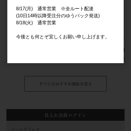
8/17(月) 通常営業 ※全ルート配達
(10日14時以降受注分のゆうパック発送)
8/18(火) 通常営業
今後とも何とぞ宜しくお願い申し上げます。
寒紅梅 ＋(プラス) 辛口
黒松仙醸 純米吟醸 城
AKAYA
純米吟醸 1.8L
花 一火入 720ml
ッツ フ
樽貯蔵 7
3,200円
1,650円
5,800円
すべてのおすすめ商品を見る
仕入れ会員ログイン
メールアドレス