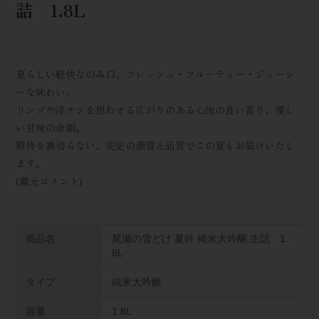
詰 1.8L
夏らしい軽快なのみ口、フレッシュ・フルーティー・ジューシ
ーな味わい。
リンゴや洋ナシを想わせる広がりのある心地の良い香り、優し
い甘味の余韻。
期待を裏切らない、安定の酒質と品質でこの夏もお届けいたし
ます。
(蔵元コメント)
商品名
尾瀬の雪どけ 夏吟 純米大吟醸 生詰 1.
8L
タイプ
純米大吟醸
容量
1.8L