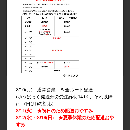
自社配送 または ゆうパック
尾瀬の雪どけ 夏吟 純米大吟醸 生詰 1.8L
品番
11085
本数
1本
販売価格
会員のみ公開
（単価 × 入数）
注文数
ご注文には
ログイン
してください
8/10(月) 通常営業 ※全ルート配達
おすすめ
(ゆうぱっく発送分の受注締切14:00、それ以降
PICK UP
は17日(月)の対応)
8/11(火) ★祝日のため配送おやすみ
8/12(水)～8/16(日) ★夏季休業のため配送おや
すみ