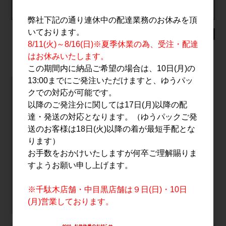
【クール便】全国一律：全国一律：673円(1個口につき)
弊社下記の通り連休中の配達業務のお休みを頂
いております。
未成年者の飲酒は法律で禁止されています
8/11(火)～8/16(日)※夏季休業の為、受注・配達
はお休みいたします。
この期間内に納品ご希望の場合は、10日(月)の
13:00までにご発注いただけますと、ゆうパッ
クでの対応が可能です。
龍神酒造/群馬県
以降のご発注分に関しては17日(月)以降の配
達・発送の対応となります。（ゆうパックご発
送のお客様は18日(火)以降の着が最短手配とな
龍神の井戸より汲み上げるやわらかな極軟水を用い米の個性
ります）
を引き出す酒造りを心がけ、米本来の旨味を味わえる芳醇旨
お手数をおかけいたしますが何卒ご理解賜りま
口タイプの酒質を目指しております。
最もこだわるのは、日本酒ならではの伝統技法とその技を用
すようお願い申し上げます。
いる為の人の感性。
伝統の技を土台にしつつ、新たな挑戦を行い技術を磨き、
※千駄木店舗・中目黒店舗は９日(日)・10日
日々精進していっております。
(月)営業しております。