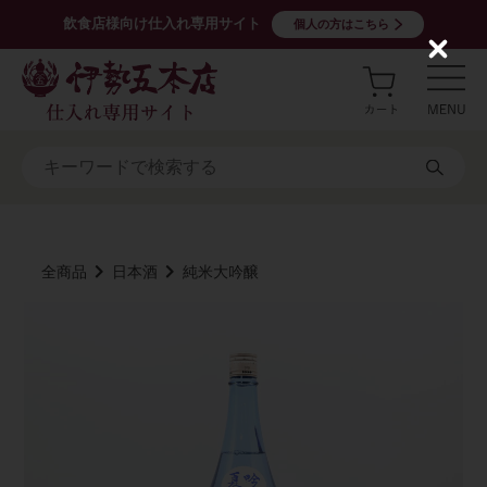
飲食店様向け仕入れ専用サイト
個人の方はこちら
C
l
o
s
e
全商品
日本酒
純米大吟醸