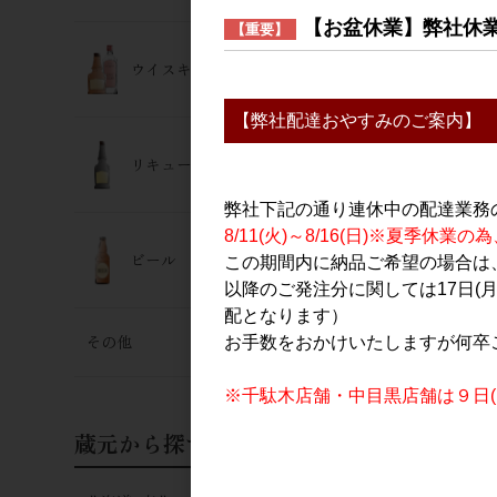
【お盆休業】弊社休
【重要】
ウイスキー･ジン
【弊社配達おやすみのご案内】
リキュール
弊社下記の通り連休中の配達業務
8/11(火)～8/16(日)※夏季
ビール
この期間内に納品ご希望の場合は、
以降のご発注分に関しては17日(
配となります）
その他
お手数をおかけいたしますが何卒
※千駄木店舗・中目黒店舗は９日(日
蔵元から探す