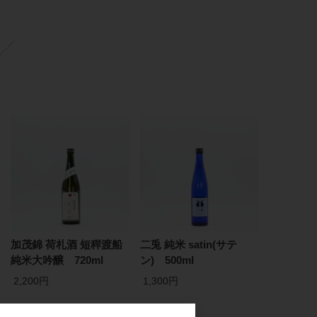
加茂錦 荷札酒 短稈渡船
二兎 純米 satin(サテ
純米大吟醸 720ml
ン) 500ml
2,200円
1,300円