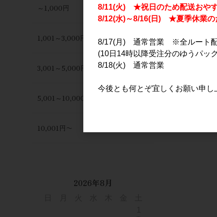
～1,000円
8/11(火) ★祝日のため配送おや
8/12(水)～8/16(日) ★夏季
1,001～3,000円
8/17(月) 通常営業 ※全ルート
(10日14時以降受注分のゆうパック
8/18(火) 通常営業
3,001～5,000円
今後とも何とぞ宜しくお願い申し
5,001～10,000円
10,001円〜
2026年8月
日
月
火
水
木
金
土
1