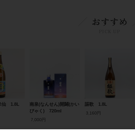
おすすめ
PICK UP
仙 1.8L
南泉(なんせん)開闢(かい
謳歌 1.8L
びゃく) 720ml
3,160円
7,000円