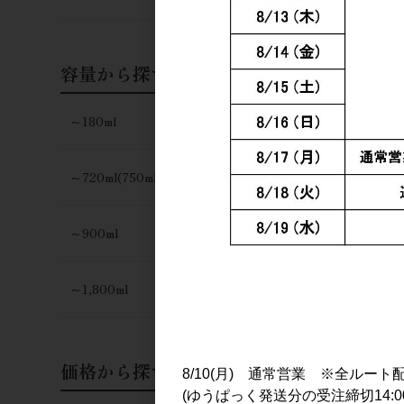
容量から探す
～180ml
～720ml(750ml)
～900ml
～1,800ml
価格から探す
8/10(月) 通常営業 ※全ルート
(ゆうぱっく発送分の受注締切14:0