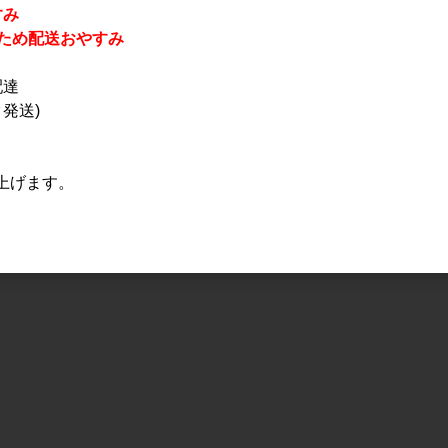
すみ
休業のため配送おやすみ
配達
発送)
上げます。