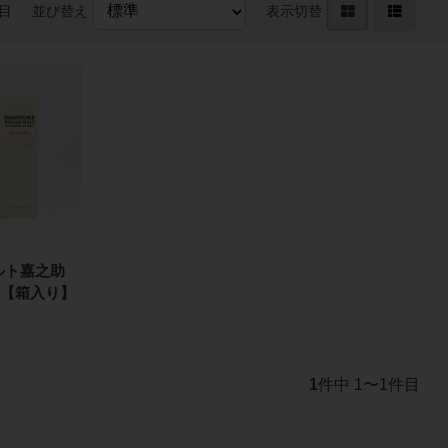
件目
並び替え
表示切替
ルト嘉之助
ml【箱入り】
1
件中 1〜1件目