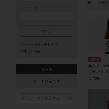
9
件中 1〜9
パスワード
ログイン
パスワードをお忘れの方
新規会員登録
日本酒
奥六 Okuro
カート
crescent 1
2,726円
カートは空です