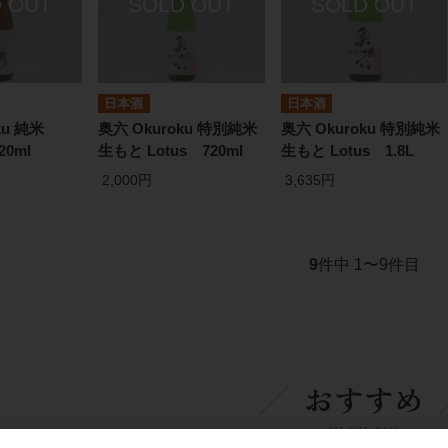
日本酒
日本酒
ku 純米
奥六 Okuroku 特別純米
奥六 Okuroku 特別純米
20ml
生もと Lotus 720ml
生もと Lotus 1.8L
2,000円
3,635円
9
件中 1〜9件目
おすすめ
PICK UP