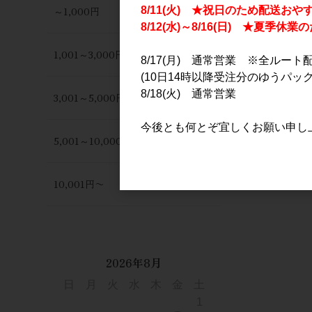
～1,000円
8/11(火) ★祝日のため配送おや
8/12(水)～8/16(日) ★夏季
1,001～3,000円
8/17(月) 通常営業 ※全ルート
(10日14時以降受注分のゆうパック
8/18(火) 通常営業
3,001～5,000円
今後とも何とぞ宜しくお願い申し
5,001～10,000円
10,001円〜
2026年8月
日
月
火
水
木
金
土
1