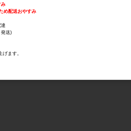
すみ
休業のため配送おやすみ
配達
発送)
上げます。