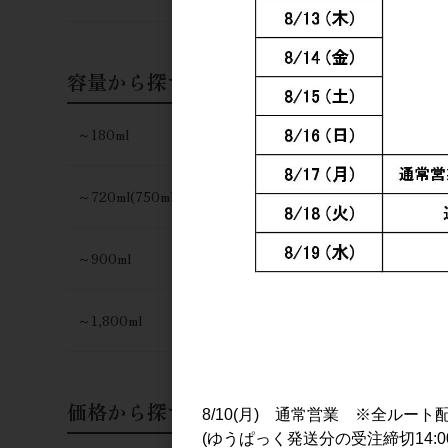
容量から探す
～180ml
～720ml(750ml)
～900ml
～1,800ml
価格から探す
8/10(月) 通常営業 ※全ルート
(ゆうぱっく発送分の受注締切14:0