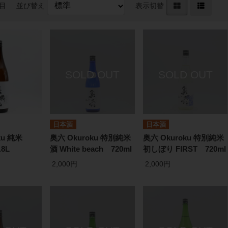
件目
並び替え
表示切替
日本酒
日本酒
ku 純米
奥六 Okuroku 特別純米
奥六 Okuroku 特別純米
.8L
酒 White beach 720ml
初しぼり FIRST 720ml
2,000円
2,000円