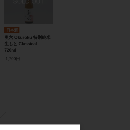
日本酒
奥六 Okuroku 特別純米
生もと Classical
720ml
1,700円