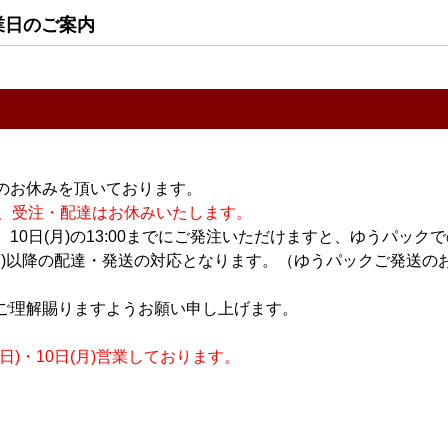
業日のご案内
のお休みを頂いております。
休業の為、受注・配達はお休みいたします。
 Ume
栗駒山 純米吟醸 蔵の
Due Punti Vineyards
10日(月)の13:00までにご発注いただけますと、ゆうパック
華 1.8L
Chardonnay Aki 2025
月)以降の配達・発送の対応となります。（ゆうパックご発送のお
750ml
3,430円
4,200円
ご理解賜りますようお願い申し上げます。
)・10日(月)営業しております。
すべてのおすすめ商品を