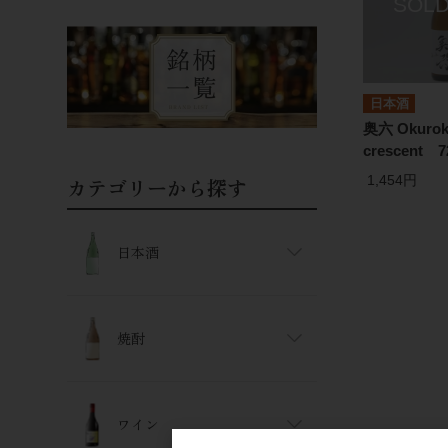
日本酒
奥六 Okuro
crescent 7
1,454円
カテゴリーから探す
日本酒
焼酎
ワイン