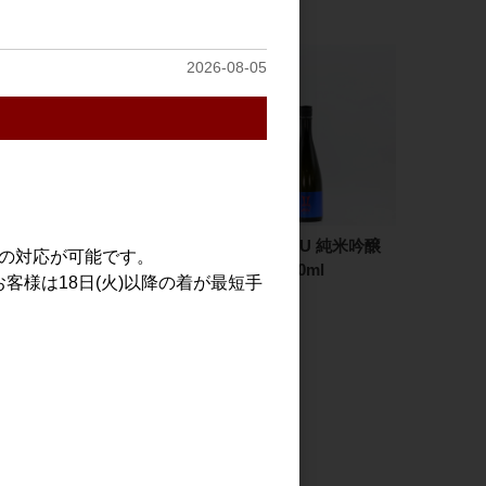
2026-08-05
榮光冨士 純米大吟醸 無
赤武 AKABU 純米吟醸
での対応が可能です。
濾過生原酒 SURVIVAL
酒未来 720ml
客様は18日(火)以降の着が最短手
～サバイバル～ 1.8L
2,600円
3,600円
見る