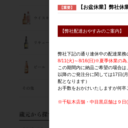
【お盆休業】弊社休
【重要】
ウイスキー･ジン
【弊社配達おやすみのご案内】
リキュール
弊社下記の通り連休中の配達業務
8/11(火)～8/16(日)※夏季
梅酒 あべ
ビール
この期間内に納品ご希望の場合は、
500ml
以降のご発注分に関しては17日(
配となります）
その他
お手数をおかけいたしますが何卒
※千駄木店舗・中目黒店舗は９日(日
蔵元から探す