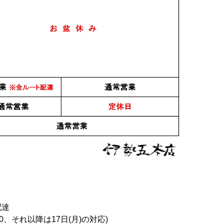
日本酒
日本酒
山田錦 生もと
櫛羅 純米 山田錦 生もと
裏篠峯 無濾過生原酒 甘
720ml
仕込 生原酒 1.8L
口純米仕立 720ml
3,200円
1,500円
47
件中 1〜30件目
1
2
おすすめ
配達
PICK UP
0、それ以降は17日(月)の対応)