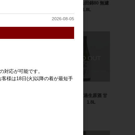
篠峯 Marron 亀ノ尾 純
櫛羅 純米 山田錦80 無濾
米 無濾過生原酒 1.8L
過生原酒 1.8L
3,300円
3,100円
2026-08-05
での対応が可能です。
客様は18日(火)以降の着が最短手
日本酒
日本酒
裏篠峯 純米 にごりざけ
裏篠峯 無濾過生原酒 甘
生原酒 1.8L
口純米仕立 1.8L
3,000円
3,000円