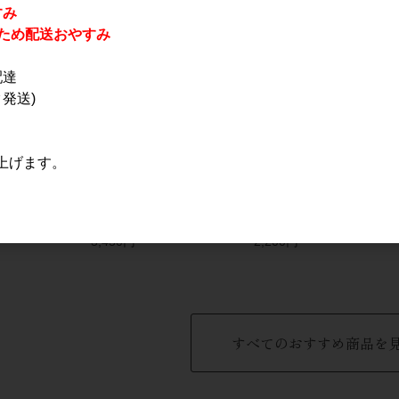
すみ
休業のため配送おやすみ
配達
発送)
上げます。
ineyards
栗駒山 純米吟醸 蔵の
二兎 純米大吟醸 愛山四
y Aki 2025
華 1.8L
十八 火入れ 720ml
3,430円
2,200円
すべてのおすすめ商品を