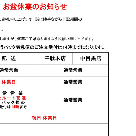
日本酒
日本酒
亀ノ尾70 純米
櫛羅 純米 山田錦 無濾過
篠峯 ろくまる 雄町 純米
 1.8L
生原酒 1.8L
吟醸 秋あがり 1.8L
3,000円
3,000円