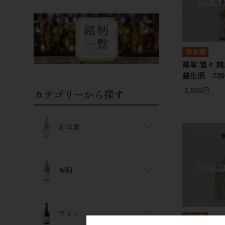
日本酒
篠峯 遊々 純
越生酒 720
1,600円
カテゴリーから探す
日本酒
焼酎
ワイン
日本酒