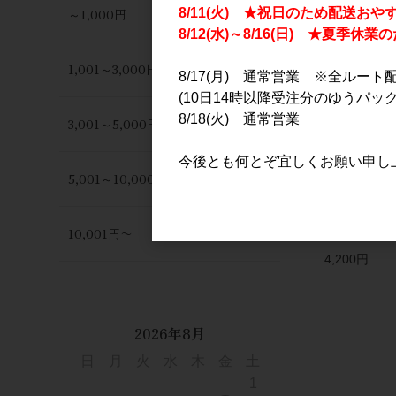
～1,000円
8/11(火) ★祝日のため配送おや
8/12(水)～8/16(日) ★夏季
1,001～3,000円
8/17(月) 通常営業 ※全ルート
(10日14時以降受注分のゆうパック
8/18(火) 通常営業
3,001～5,000円
今後とも何とぞ宜しくお願い申し
5,001～10,000円
Due Punti V
Chardonna
10,001円〜
750ml
4,200円
2026年8月
日
月
火
水
木
金
土
1