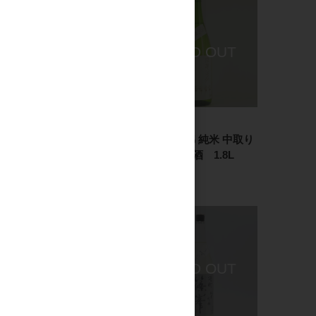
日本酒
日本酒
篠峯 ろくまる 雄町 純米
篠峯 伊勢錦 純米 中取り
吟醸 秋あがり 720ml
無濾過生原酒 1.8L
1,500円
3,000円