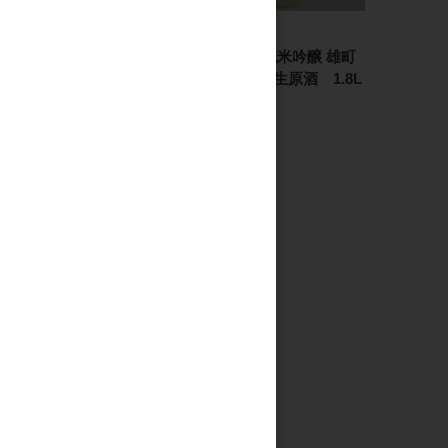
日本酒
日本酒
篠峯 山廃純米吟醸 雄町
篠峯 山廃純米吟醸 雄町
うすにごり生原酒
うすにごり生原酒 1.8L
720ml
3,200円
1,600円