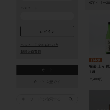
47
件中 1〜3
パスワード
ログイン
パスワードをお忘れの方
新規会員登録
日本酒
篠峯 上々
カート
1.8L
2,400円
カートは空です