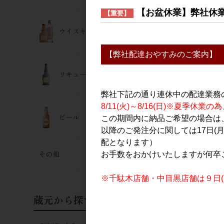
篠峯 愛山 
【お盆休業】弊社休
【重要】
原酒 1.8L
ウイスキー･ジン
3,400円
【弊社配達おやすみのご案内】
リキュール
弊社下記の通り連休中の配達業務
8/11(火)～8/16(日)※夏季
ビール
この期間内に納品ご希望の場合は、
以降のご発注分に関しては17日(
配となります）
日本酒
その他
お手数をおかけいたしますが何卒
櫛羅 純米 山
過生原酒 72
※千駄木店舗・中目黒店舗は９日(日
1,600円
蔵元から探す