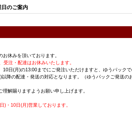
純米 無濾過生
篠峯 愛山 純米 無濾過生
篠峯 Marron 亀ノ尾 純
業日のご案内
原酒 720ml
米 無濾過生原酒 720ml
1,750円
1,700円
のお休みを頂いております。
休業の為、受注・配達はお休みいたします。
10日(月)の13:00までにご発注いただけますと、ゆうパック
月)以降の配達・発送の対応となります。（ゆうパックご発送のお
日本酒
日本酒
ご理解賜りますようお願い申し上げます。
田錦80 無濾
篠峯 ろくまる 山田錦 純
篠峯 ろくまる 山田錦 純
0ml
米吟醸 無濾過生原酒
米吟醸 無濾過生原酒
)・10日(月)営業しております。
720ml
1.8L
1,800円
3,500円