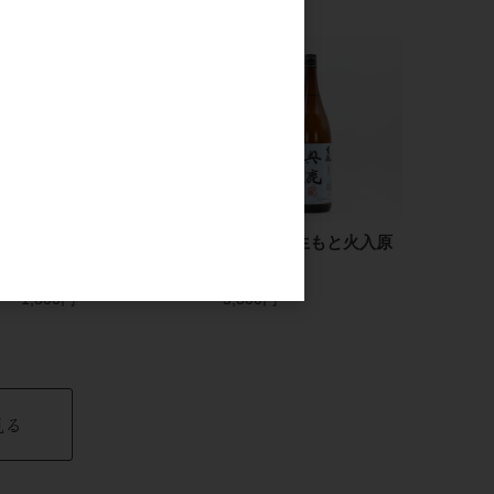
鳳凰美田 芳醇あんず
秋鹿 奥鹿 生もと火入原
酒 720ml
酒 1.8L
1,800円
5,300円
見る