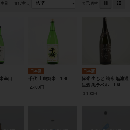
0件目
並び替え
表示切替
日本酒
日本酒
 純米辛口
千代 山廃純米 1.8L
篠峯 生もと 純米 無濾過
生酒 黒ラベル 1.8L
2,400円
3,100円