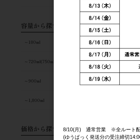
日本酒
櫛羅 純米 
容量から探す
仕込 生原酒 
1,600円
～180ml
～720ml(750ml)
～900ml
～1,800ml
価格から探す
8/10(月) 通常営業 ※全ルート
(ゆうぱっく発送分の受注締切14:0