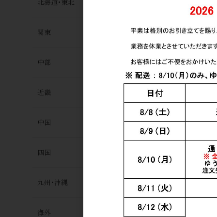
北海道･東北
関東
中部
日本酒
近畿
篠峯 Vert 
無濾過生原酒
3,000円
中国
四国
九州･沖縄
海外