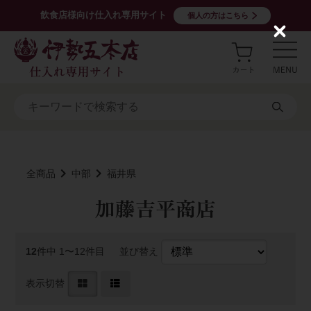
飲食店様向け仕入れ専用サイト
個人の方はこちら
C
l
o
s
e
全商品
中部
福井県
加藤吉平商店
12
件中 1〜12件目
並び替え
表示切替