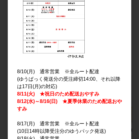
酒 山田錦 720ml
1,700円
1,900円
12
件中 1〜12件目
おすすめ
PICK UP
8/10(月) 通常営業 ※全ルート配達
(ゆうぱっく発送分の受注締切14:00、それ以降
は17日(月)の対応)
8/11(火) ★祝日のため配送おやすみ
8/12(水)～8/16(日) ★夏季休業のため配送おや
すみ
8/17(月) 通常営業 ※全ルート配達
旭万年星 1.8L
よこやま 特別純米 吟
pentaton
(10日14時以降受注分のゆうパック発送)
のさと 壱岐島酵母仕込
500ml
8/18(火) 通常営業
2,700円