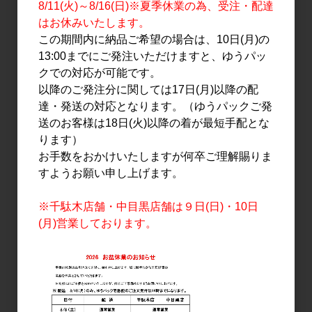
8/11(火)～8/16(日)※夏季休業の為、受注・配達
はお休みいたします。
この期間内に納品ご希望の場合は、10日(月)の
13:00までにご発注いただけますと、ゆうパッ
日本酒
日本酒
クでの対応が可能です。
梵 純米大吟醸 無濾過生原
ぼん 純米大吟醸 艶 1.8L
以降のご発注分に関しては17日(月)以降の配
酒 1.8L
4,000円
達・発送の対応となります。（ゆうパックご発
3,990円
送のお客様は18日(火)以降の着が最短手配とな
ります）
お手数をおかけいたしますが何卒ご理解賜りま
すようお願い申し上げます。
※千駄木店舗・中目黒店舗は９日(日)・10日
(月)営業しております。
日本酒
日本酒
梵・ときしらず 720ml
梵の初雪 しぼりたて生原