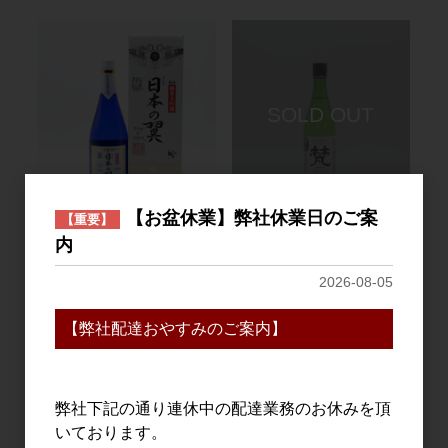
【お盆休業】弊社休業日のご案
日本酒
日本酒
【重要】
内
梵・日本の翼 純米大吟
梵 しぼりたて 五百万石 無
醸 720ml【箱入り】
濾過原酒 720ml
2026-08-05
6,000円
1,750円
【弊社配達おやすみのご案内】
弊社下記の通り連休中の配達業務のお休みを頂
いております。