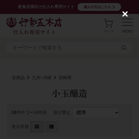
飲食店様向け仕入れ専用サイト
個人の方はこちら
C
l
o
s
e
全商品
九州･沖縄
宮崎県
小玉醸造
18
件中 1〜18件目
並び替え
表示切替