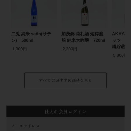
二兎 純米 satin(サテ
加茂錦 荷札酒 短稈渡
AKAYA
ン) 500ml
船 純米大吟醸 720ml
ッツ フ
樽貯蔵 7
1,300円
2,200円
5,800円
すべてのおすすめ商品を見る
仕入れ会員ログイン
メールアドレス