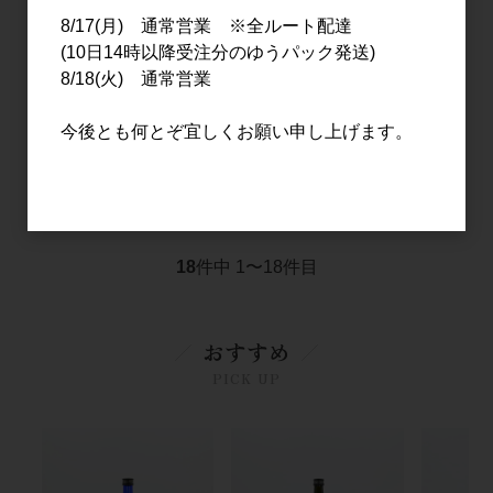
8/17(月) 通常営業 ※全ルート配達
(10日14時以降受注分のゆうパック発送)
8/18(火) 通常営業
焼酎・泡盛
焼酎・泡盛
杜氏潤平 蒸溜したて 黄金
宮の露 ブルーラベル
今後とも何とぞ宜しくお願い申し上げます。
まさり ～新酒 無濾過～
1.8L
1.8L
2,800円
3,300円
18
件中 1〜18件目
おすすめ
PICK UP