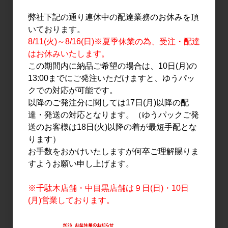
焼酎・泡盛
焼酎・泡盛
杜氏潤平 黄金まさり 長期
杜氏潤平 黄金まさり 長期
弊社下記の通り連休中の配達業務のお休みを頂
発酵もろみ 720ml
発酵もろみ 1.8L
いております。
1,900円
3,300円
8/11(火)～8/16(日)※夏季休業の為、受注・配達
はお休みいたします。
この期間内に納品ご希望の場合は、10日(月)の
13:00までにご発注いただけますと、ゆうパッ
クでの対応が可能です。
以降のご発注分に関しては17日(月)以降の配
達・発送の対応となります。（ゆうパックご発
送のお客様は18日(火)以降の着が最短手配とな
ります）
お手数をおかけいたしますが何卒ご理解賜りま
焼酎・泡盛
焼酎・泡盛
すようお願い申し上げます。
杜氏潤平 1.8L
杜氏潤平 蒸溜したて 宮崎
紅 原酒 ～新酒無濾過～
※千駄木店舗・中目黒店舗は９日(日)・10日
3,771円
720ml
(月)営業しております。
3,500円