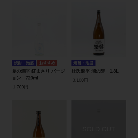
焼酎・泡盛
焼酎・泡盛
夏の潤平 紅まさり バージ
杜氏潤平 潤の醇 1.8L
ョン 720ml
3,100円
1,700円