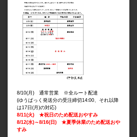
焼酎・泡盛
焼酎・泡盛
杜氏潤平 紅芋原酒
醇米焼酎 杜氏潤平（米焼
500ml【箱入り】
酎） 1.8L
2,500円
2,800円
8/10(月) 通常営業 ※全ルート配達
(ゆうぱっく発送分の受注締切14:00、それ以降
は17日(月)の対応)
8/11(火) ★祝日のため配送おやすみ
8/12(水)～8/16(日) ★夏季休業のため配送おや
すみ