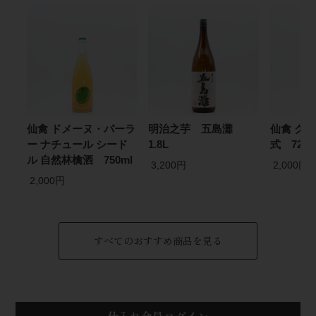
仙禽 ドメーヌ・パーラ
明治之芋 五島灘
仙禽 クラ
ー ナチュール シード
1.8L
式 720m
ル 自然林檎酒 750ml
3,200円
2,000円
2,000円
すべてのおすすめ商品を見る
仕入れ会員ログイン