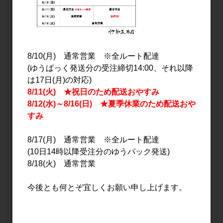
リキュール
リキュール
8/10(月) 通常営業 ※全ルート配達
Shoro Grapefruit Sour
SODA TIME EMOT(エモ
(ゆうぱっく発送分の受注締切14:00、それ以降
500ml
ティー) 1.8L
は17日(月)の対応)
8/11(火) ★祝日のため配送おやすみ
2,950円
3,400円
8/12(水)～8/16(日) ★夏季休業のため配送おや
すみ
8/17(月) 通常営業 ※全ルート配達
(10日14時以降受注分のゆうパック発送)
8/18(火) 通常営業
今後とも何とぞ宜しくお願い申し上げます。
リキュール
リキュール