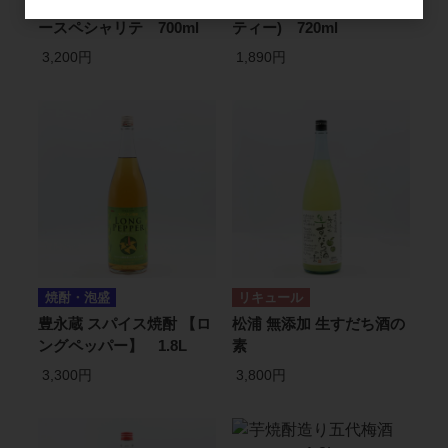
クラフトマン多田 コーヒ
SODA TIME EMOT(エモ
ースペシャリテ 700ml
ティー) 720ml
3,200円
1,890円
焼酎・泡盛
リキュール
豊永蔵 スパイス焼酎 【ロ
松浦 無添加 生すだち酒の
ングペッパー】 1.8L
素
3,300円
3,800円