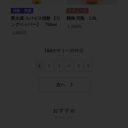
焼酎・泡盛
リキュール
豊永蔵 スパイス焼酎 【ロ
鶴梅 完熟 1.8L
ングペッパー】 700ml
2,200円
1,800円
164
件中 1〜30件目
1
2
3
4
5
6
おすすめ
PICK UP