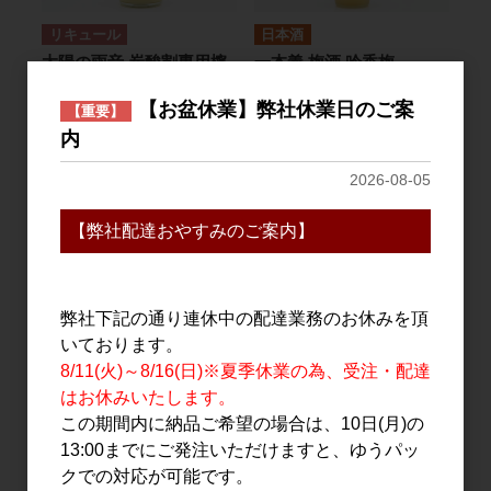
リキュール
日本酒
太陽の雨音 炭酸割専用檸
一本義 梅酒 吟香梅
檬 1.8L
720ml
【お盆休業】弊社休業日のご案
【重要】
3,815円
1,600円
内
2026-08-05
【弊社配達おやすみのご案内】
弊社下記の通り連休中の配達業務のお休みを頂
いております。
8/11(火)～8/16(日)※夏季休業の為、受注・配達
リキュール
スピリッツ
はお休みいたします。
池亀 生ゆずサワーベー
THE HERBALIST YASO
この期間内に納品ご希望の場合は、10日(月)の
ス 1.8L
GIN LIQUEUR Ⅰ Ⅱ
13:00までにご発注いただけますと、ゆうパッ
500ml
3,400円
クでの対応が可能です。
8,000円