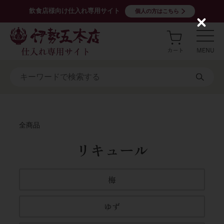
飲食店様向け仕入れ専用サイト
個人の方はこちら
C
l
o
s
e
全商品
リキュール
梅
ゆず