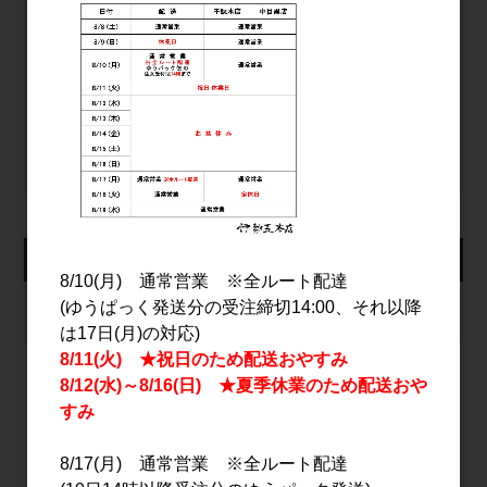
ログイン
パスワードをお忘れの方
新規会員登録
カート
8/10(月) 通常営業 ※全ルート配達
(ゆうぱっく発送分の受注締切14:00、それ以降
カートは空です
は17日(月)の対応)
8/11(火) ★祝日のため配送おやすみ
8/12(水)～8/16(日) ★夏季休業のため配送おや
すみ
2026年8月
日
月
火
水
木
金
土
8/17(月) 通常営業 ※全ルート配達
1