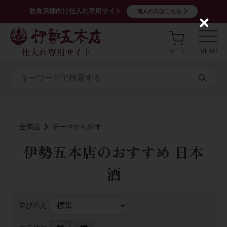
飲食店様向け仕入れ専用サイト
個人の方はこちら
C
l
o
s
e
全商品
テーマから探す
伊勢五本店のおすすめ 日本
酒
並び替え