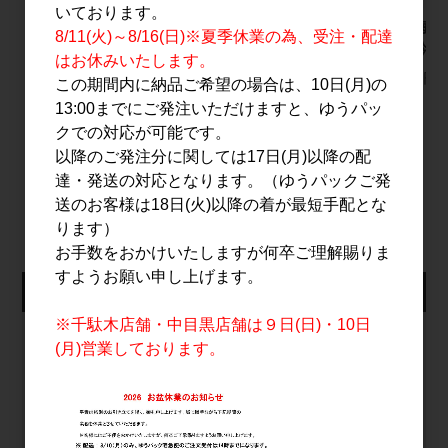
いております。
南泉(なんせん)開闢(か
赤武 翡翠(ひすい) 純米
寒紅梅 ＋
8/11(火)～8/16(日)※夏季休業の為、受注・配達
いびゃく) 720ml
吟醸 1.8L
純米吟醸 
はお休みいたします。
7,000円
4,000円
3,200円
この期間内に納品ご希望の場合は、10日(月)の
13:00までにご発注いただけますと、ゆうパッ
クでの対応が可能です。
以降のご発注分に関しては17日(月)以降の配
達・発送の対応となります。（ゆうパックご発
すべてのおすすめ商品を見る
送のお客様は18日(火)以降の着が最短手配とな
ります）
お手数をおかけいたしますが何卒ご理解賜りま
すようお願い申し上げます。
仕入れ会員ログイン
※千駄木店舗・中目黒店舗は９日(日)・10日
メールアドレス
(月)営業しております。
パスワード