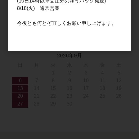
(10日14時以降受注分のゆうパック発送)
2
3
4
5
6
7
8
8/18(火) 通常営業
9
10
11
12
13
14
15
今後とも何とぞ宜しくお願い申し上げます。
16
17
18
19
20
21
22
23
24
25
26
27
28
29
30
31
2026年9月
日
月
火
水
木
金
土
1
2
3
4
5
6
7
8
9
10
11
12
13
14
15
16
17
18
19
20
21
22
23
24
25
26
27
28
29
30