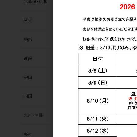
北海道･東北
関東
中部
近畿
シングルモ
中国
2026エデ
700ml
8,200円
四国
九州･沖縄
海外