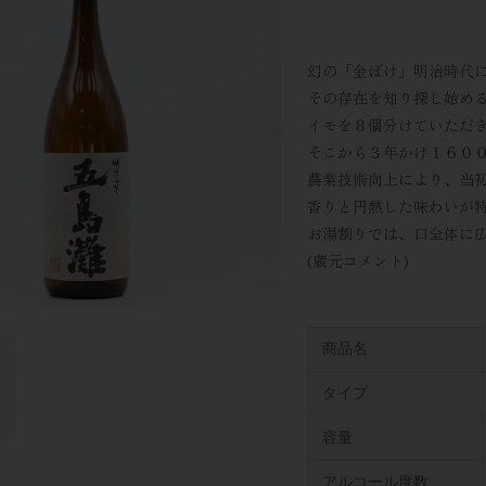
幻の「金ぼけ」明治時代
その存在を知り探し始め
イモを８個分けていただ
そこから３年かけ１６００
農業技術向上により、当
香りと円熟した味わいが
お湯割りでは、口全体に
(蔵元コメント)
商品名
タイプ
容量
アルコール度数