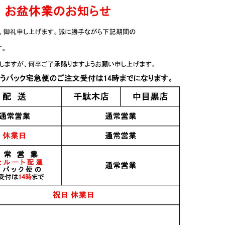
ルト津貫
MARS The Y.A. #05
梅酒 あべ Ume
ィション
700ml
500ml
9,500円
すべてのおすすめ商品を