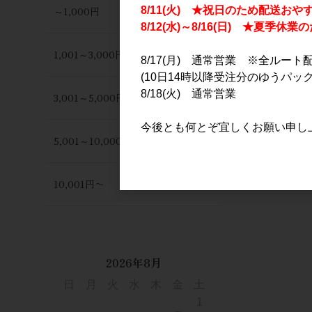
～1,000円
8/11(火) ★祝日のため配送おや
8/12(水)～8/16(日) ★夏季
1,001～3,000円
8/17(月) 通常営業 ※全ルート
(10日14時以降受注分のゆうパック
8/18(火) 通常営業
3,001～5,000円
今後とも何とぞ宜しくお願い申し
5,001～10,000円
10,001円〜
2026年8月
日
月
火
水
木
金
土
1