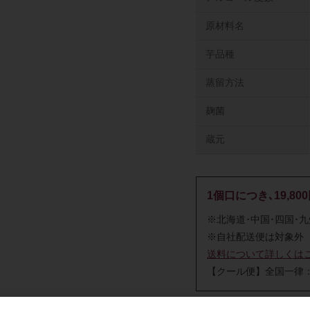
原材料名
芋品種
蒸留方法
麹菌
蔵元
1個口につき､19,8
※北海道･中国･四国･
※自社配送便は対象外
送料について詳しくは
【クール便】全国一律：