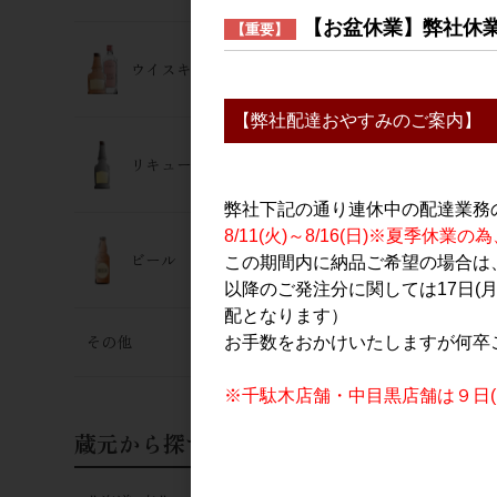
【お盆休業】弊社休
【重要】
ウイスキー･ジン
【弊社配達おやすみのご案内】
リキュール
自社配送 ま
弊社下記の通り連休中の配達業務
明治之芋 
8/11(火)～8/16(日)※夏季
ビール
この期間内に納品ご希望の場合は、
品番
30337
以降のご発注分に関しては17日(
本数
1本
配となります）
その他
お手数をおかけいたしますが何卒
※千駄木店舗・中目黒店舗は９日(日
蔵元から探す