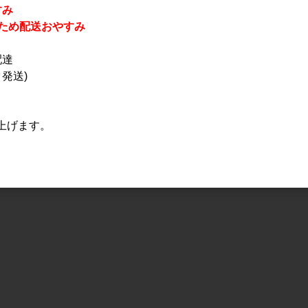
すみ
休業のため配送おやすみ
配達
発送)
上げます。