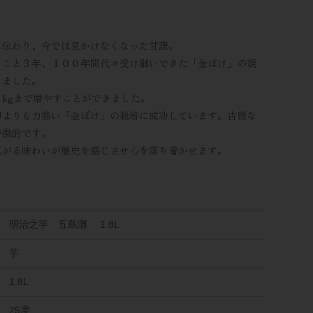
に伝わり、今では見かけなくなった甘藷。
ること３年、１００年間代々受け継いできた「金ぼけ」の親
きました。
kgまで増やすことができました。
初よりも力強い「金ぼけ」の栽培に成功しています。古雅な
特徴的です。
広がる味わいが歴史を感じさせ心を落ち着かせます。
明治之芋 五島灘 1.8L
芋
1.8L
25度