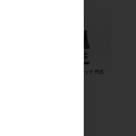
〆張鶴 大吟醸 金ラベ
仙禽 クラシック 弐式
ル 1.8L
720ml
11,000円
2,000円
見る