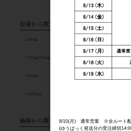
容量から探す
～180ml
～720ml(750ml)
～900ml
～1,800ml
価格から探す
8/10(月) 通常営業 ※全ルート
(ゆうぱっく発送分の受注締切14:0