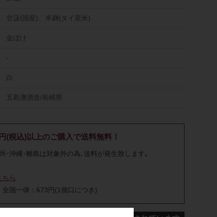
甘藷(国産)、米麹(タイ産米)
金ぼけ
-
白
五島灘酒造/長崎県
00円(税込)以上のご購入で送料無料！
九州･沖縄･離島は対象外の為､送料が発生致します｡
こちら
全国一律：673円(1個口につき)