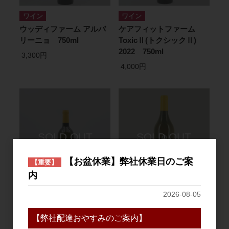
ワイン
ワイン
ウッディファーム アルバ
ケアフィットファーム
リーニョ 750ml
ToxicⅡ(トクシックⅡ)
2022 750ml
3,300円
4,000円
【お盆休業】弊社休業日のご案
【重要】
内
ワイン
ワイン
2026-08-05
ウッディファーム ソーヴ
ウッディファーム 原口畑
ィニヨン・ブラン
プティマンサン オレンジ
【弊社配達おやすみのご案内】
750ml
2020 750ml