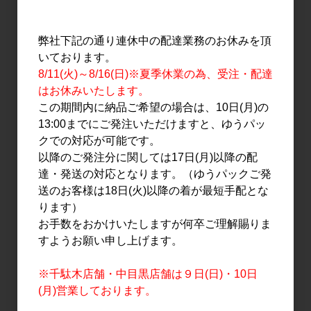
2,700円
5,000円
弊社下記の通り連休中の配達業務のお休みを頂
いております。
8/11(火)～8/16(日)※夏季休業の為、受注・配達
はお休みいたします。
この期間内に納品ご希望の場合は、10日(月)の
13:00までにご発注いただけますと、ゆうパッ
クでの対応が可能です。
以降のご発注分に関しては17日(月)以降の配
達・発送の対応となります。（ゆうパックご発
ワイン
ワイン
送のお客様は18日(火)以降の着が最短手配とな
ウッディファーム プライ
ウッディファーム ウッデ
ります）
ベートリザーブ シャルド
ィルージュ 750ml
お手数をおかけいたしますが何卒ご理解賜りま
ネ 2021 750ml
2,500円
すようお願い申し上げます。
4,500円
※千駄木店舗・中目黒店舗は９日(日)・10日
(月)営業しております。