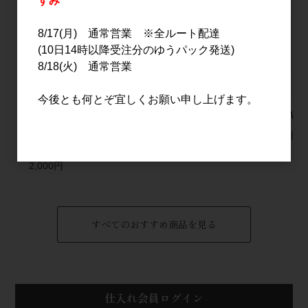
すみ
8/17(月) 通常営業 ※全ルート配達
(10日14時以降受注分のゆうパック発送)
8/18(火) 通常営業
今後とも何とぞ宜しくお願い申し上げます。
仙禽 ドメーヌ・パーラ
嶋自慢 羽伏浦(はぶし
GLOW E
ー ナチュール シード
うら) 1.8L
2,000円
ル 自然林檎酒 750ml
2,199円
2,000円
すべてのおすすめ商品を見る
仕入れ会員ログイン