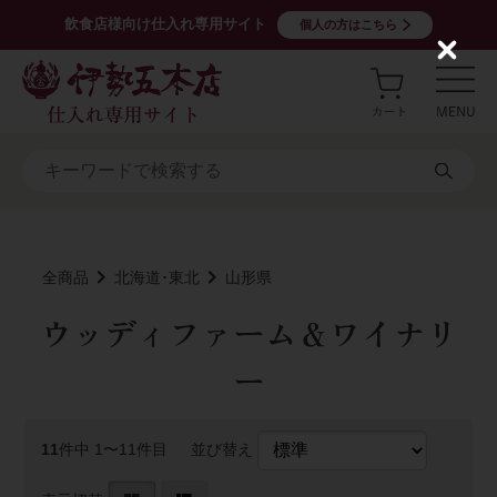
飲食店様向け仕入れ専用サイト
個人の方はこちら
C
l
o
s
e
全商品
北海道･東北
山形県
ウッディファーム＆ワイナリ
ー
11
件中 1〜11件目
並び替え