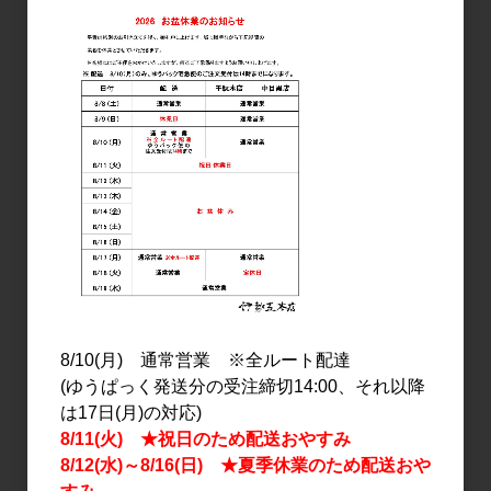
ワイン
ウッディファーム Pet Nat
Yet 2022 750ml
3,000円
11
件中 1〜11件目
8/10(月) 通常営業 ※全ルート配達
(ゆうぱっく発送分の受注締切14:00、それ以降
おすすめ
は17日(月)の対応)
PICK UP
8/11(火) ★祝日のため配送おやすみ
8/12(水)～8/16(日) ★夏季休業のため配送おや