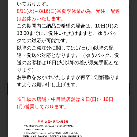
いております。
薩摩利八大鰻(りはちお
梅酒 あべ Ume
伊根満開
8/11(火)～8/16(日)※夏季休業の為、受注・配達
おうなぎ) 1.8L
500ml
720ml
はお休みいたします。
2,600円
3,000円
この期間内に納品ご希望の場合は、10日(月)の
13:00までにご発注いただけますと、ゆうパッ
クでの対応が可能です。
以降のご発注分に関しては17日(月)以降の配
達・発送の対応となります。（ゆうパックご発
すべてのおすすめ商品を見る
送のお客様は18日(火)以降の着が最短手配とな
ります）
お手数をおかけいたしますが何卒ご理解賜りま
すようお願い申し上げます。
仕入れ会員ログイン
※千駄木店舗・中目黒店舗は９日(日)・10日
メールアドレス
(月)営業しております。
パスワード