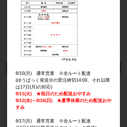
ログイン
パスワードをお忘れの方
新規会員登録
カート
8/10(月) 通常営業 ※全ルート配達
(ゆうぱっく発送分の受注締切14:00、それ以降
カートは空です
は17日(月)の対応)
8/11(火) ★祝日のため配送おやすみ
8/12(水)～8/16(日) ★夏季休業のため配送おや
すみ
2026年8月
日
月
火
水
木
金
土
8/17(月) 通常営業 ※全ルート配達
1