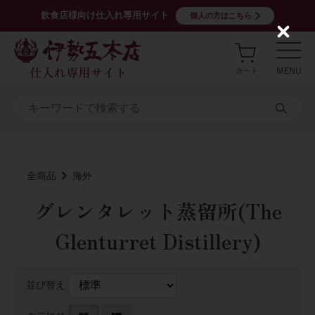
飲食店様向け仕入れ専用サイト
個人の方はこちら
C
l
o
s
e
全商品
海外
グレンタレット蒸留所(The
Glenturret Distillery)
並び替え