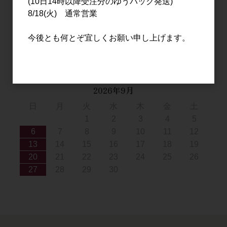
(10日14時以降受注分のゆうパック発送)
2
3
4
5
6
7
8
8/18(火) 通常営業
9
10
11
12
13
14
15
今後とも何とぞ宜しくお願い申し上げます。
16
17
18
19
20
21
22
23
24
25
26
27
28
29
30
31
2026年9月
日
月
火
水
木
金
土
1
2
3
4
5
6
7
8
9
10
11
12
13
14
15
16
17
18
19
20
21
22
23
24
25
26
27
28
29
30