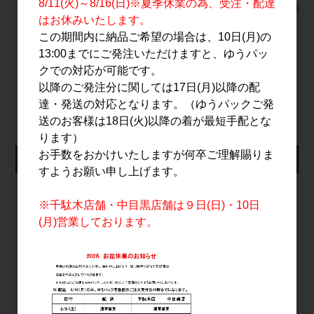
8/11(火)～8/16(日)※夏季休業の為、受注・配達
原酒 1.8L
2,700円
1,590円
はお休みいたします。
5,300円
この期間内に納品ご希望の場合は、10日(月)の
13:00までにご発注いただけますと、ゆうパッ
クでの対応が可能です。
すべてのおすすめ商品を見る
以降のご発注分に関しては17日(月)以降の配
達・発送の対応となります。（ゆうパックご発
送のお客様は18日(火)以降の着が最短手配とな
ります）
お手数をおかけいたしますが何卒ご理解賜りま
仕入れ会員ログイン
すようお願い申し上げます。
メールアドレス
※千駄木店舗・中目黒店舗は９日(日)・10日
(月)営業しております。
パスワード