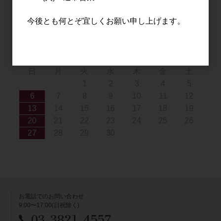
16
17
18
19
20
21
22
23
24
25
26
27
28
29
今後とも何とぞ宜しくお願い申し上げます。
30
31
2026年9月
日
月
火
水
木
金
土
1
2
3
4
5
6
7
8
9
10
11
12
13
14
15
16
17
18
19
20
21
22
23
24
25
26
27
28
29
30
お電話でのお問い合わせ
9:00〜17:00(日祝除く)
03-3821-4557