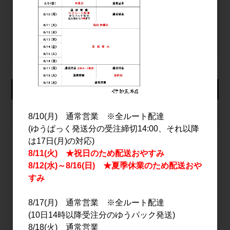
ログイン
パスワードをお忘れの方
新規会員登録
カート
カートは空です
8/10(月) 通常営業 ※全ルート配達
(ゆうぱっく発送分の受注締切14:00、それ以降
は17日(月)の対応)
8/11(火) ★祝日のため配送おやすみ
2026年8月
8/12(水)～8/16(日) ★夏季休業のため配送おや
すみ
日
月
火
水
木
金
土
1
8/17(月) 通常営業 ※全ルート配達
2
3
4
5
6
7
8
(10日14時以降受注分のゆうパック発送)
9
10
11
12
13
14
15
8/18(火) 通常営業