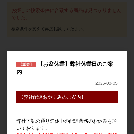
お探しの検索条件に合致する商品は見つかりません
でした。
おすすめ
PICK UP
【お盆休業】弊社休業日のご案
【重要】
内
2026-08-05
【弊社配達おやすみのご案内】
弊社下記の通り連休中の配達業務のお休みを頂
いております。
旭万年星 1.8L
秋鹿 奥鹿 生もと火入
謳歌 720