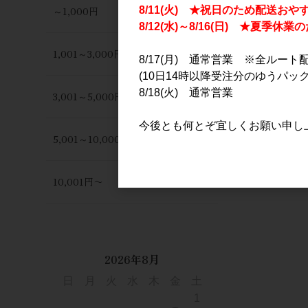
～1,000円
8/11(火) ★祝日のため配送おや
8/12(水)～8/16(日) ★夏季
1,001～3,000円
8/17(月) 通常営業 ※全ルート
(10日14時以降受注分のゆうパック
8/18(火) 通常営業
3,001～5,000円
今後とも何とぞ宜しくお願い申し
5,001～10,000円
10,001円〜
2026年8月
日
月
火
水
木
金
土
1