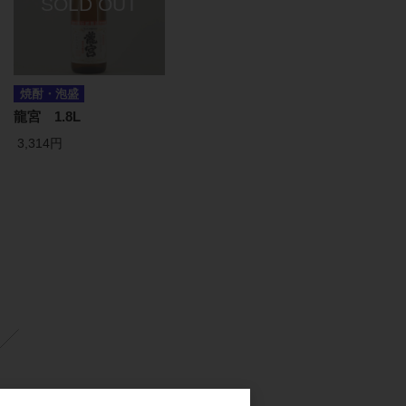
焼酎・泡盛
龍宮 1.8L
3,314円