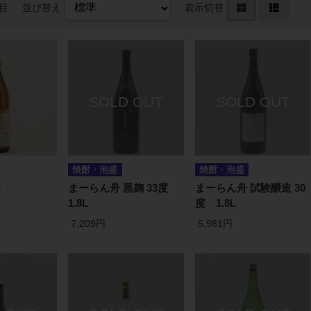
件目
並び替え
表示切替
焼酎・泡盛
焼酎・泡盛
l
まーらん舟 黒麹 33度
まーらん舟 試験醸造 30
1.8L
度 1.8L
7,209円
5,981円