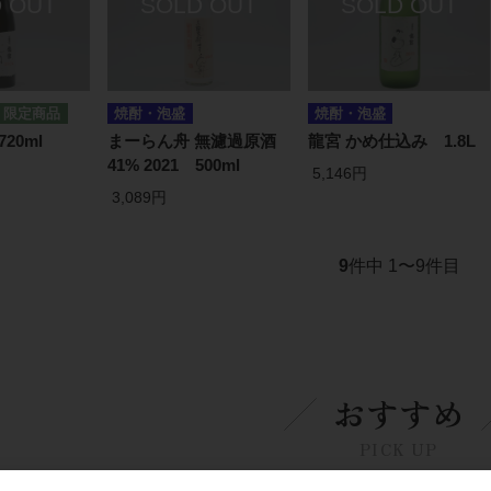
焼酎・泡盛
焼酎・泡盛
20ml
まーらん舟 無濾過原酒
龍宮 かめ仕込み 1.8L
41% 2021 500ml
5,146円
3,089円
9
件中 1〜9件目
おすすめ
PICK UP