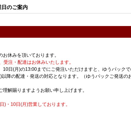
業日のご案内
のお休みを頂いております。
ん)開闢(かい
二兎 純米 satin(サテ
錫釜 紅黄金(あかこが
休業の為、受注・配達はお休みいたします。
0ml
ン) 500ml
ね) 1.8L
10日(月)の13:00までにご発注いただけますと、ゆうパック
1,300円
3,000円
月)以降の配達・発送の対応となります。（ゆうパックご発送のお
ご理解賜りますようお願い申し上げます。
)・10日(月)営業しております。
すべてのおすすめ商品を