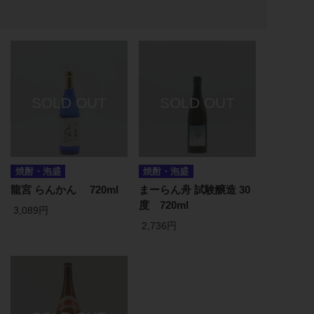
焼酎・泡盛
焼酎・泡盛
龍宮 らんかん 720ml
まーらん舟 試験醸造 30
度 720ml
3,089円
2,736円