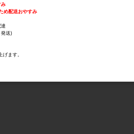
すみ
休業のため配送おやすみ
配達
発送)
上げます。