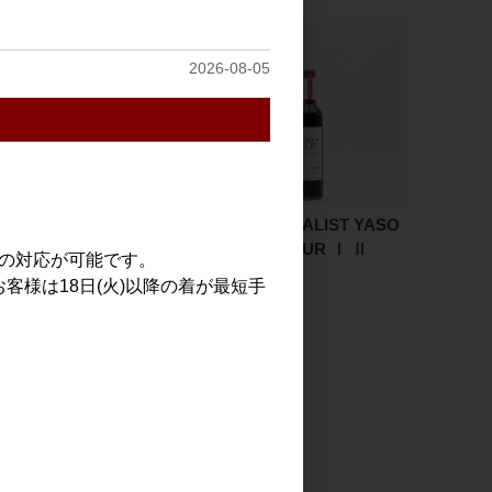
2026-08-05
獅子の里 糀 オリゼー お
THE HERBALIST YASO
りがらみ 720ml
GIN LIQUEUR Ⅰ Ⅱ
での対応が可能です。
500ml
1,700円
客様は18日(火)以降の着が最短手
8,000円
見る