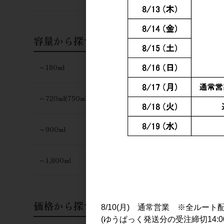
容量から探す
～180ml
～720ml(750ml)
～900ml
～1,800ml
価格から探す
8/10(月) 通常営業 ※全ルート
(ゆうぱっく発送分の受注締切14:0