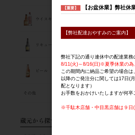
【お盆休業】弊社休
【重要】
ウイスキー･ジン
【弊社配達おやすみのご案内】
リキュール
弊社下記の通り連休中の配達業務
南泉(なんせ
8/11(火)～8/16(日)※夏季
びゃく) 72
ビール
この期間内に納品ご希望の場合は、
7,000円
以降のご発注分に関しては17日(
配となります）
その他
お手数をおかけいたしますが何卒
※千駄木店舗・中目黒店舗は９日(日
蔵元から探す