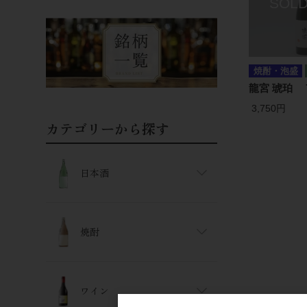
焼酎・泡盛
龍宮 琥珀 7
3,750円
カテゴリーから探す
日本酒
焼酎
ワイン