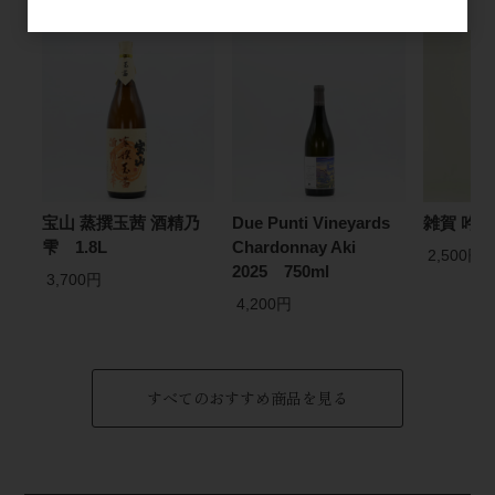
宝山 蒸撰玉茜 酒精乃
Due Punti Vineyards
雑賀 吟醸
雫 1.8L
Chardonnay Aki
2,500円
2025 750ml
3,700円
4,200円
すべてのおすすめ商品を見る