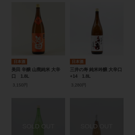
日本酒
日本酒
美田 辛醸 山廃純米 大辛
三井の寿 純米吟醸 大辛口
口 1.8L
+14 1.8L
3,150円
3,280円