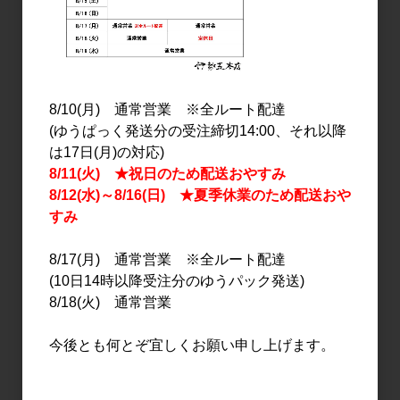
8/10(月) 通常営業 ※全ルート配達
(ゆうぱっく発送分の受注締切14:00、それ以降
は17日(月)の対応)
日本酒
日本酒
8/11(火) ★祝日のため配送おやすみ
三井の寿 純米吟醸 山田錦
三井の寿 純米吟醸 山田錦
8/12(水)～8/16(日) ★夏季休業のため配送おや
60 バトナージュ 720ml
60 バトナージュ 1.8L
すみ
1,540円
3,080円
8/17(月) 通常営業 ※全ルート配達
(10日14時以降受注分のゆうパック発送)
16
件中 1〜16件目
8/18(火) 通常営業
今後とも何とぞ宜しくお願い申し上げます。
おすすめ
PICK UP