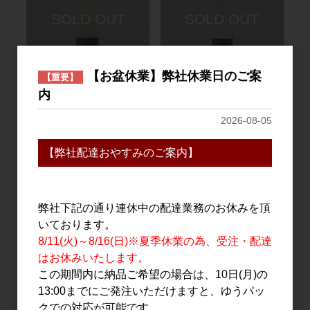
【お盆休業】弊社休業日のご案
【重要】
日本酒
日本酒
内
三井の寿 冬純米活性にご
三井の寿 冬純米活性にご
2026-08-05
り NEVE(ネーベ) 1.8L
り NEVE(ネーベ) 720ml
3,040円
1,520円
【弊社配達おやすみのご案内】
弊社下記の通り連休中の配達業務のお休みを頂
いております。
8/11(火)～8/16(日)※夏季休業の為、受注・配達
はお休みいたします。
この期間内に納品ご希望の場合は、10日(月)の
13:00までにご発注いただけますと、ゆうパッ
クでの対応が可能です。