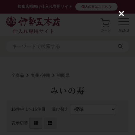
飲食店様向け仕入れ専用サイト
個人の方はこちら
C
l
o
s
e
全商品
九州･沖縄
福岡県
みいの寿
16
件中 1〜16件目
並び替え
表示切替