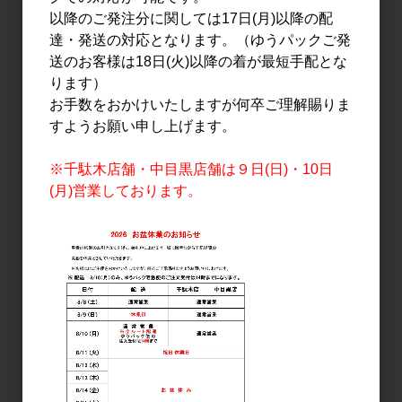
日本酒
日本酒
以降のご発注分に関しては17日(月)以降の配
三井の寿 純米吟醸 大辛口
三井の寿 コチネレ 純米
達・発送の対応となります。（ゆうパックご発
+14 生 720ml
500ml
送のお客様は18日(火)以降の着が最短手配とな
1,640円
1,050円
ります）
お手数をおかけいたしますが何卒ご理解賜りま
すようお願い申し上げます。
※千駄木店舗・中目黒店舗は９日(日)・10日
(月)営業しております。
日本酒
日本酒
山﨑醸 春かすみ 純米吟醸
三井の寿 純米吟醸 大辛口
生原酒 1.8L
+14 720ml
3,050円
1,640円