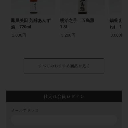
鳳凰美田 芳醇あんず
明治之芋 五島灘
錫釜 紅
酒 720ml
1.8L
ね) 1.8L
1,800円
3,200円
3,000円
すべてのおすすめ商品を見る
仕入れ会員ログイン
メールアドレス