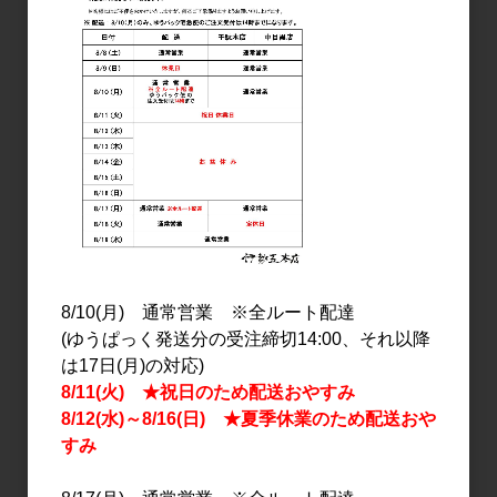
日本酒
日本酒
早瀬浦 山廃純米 雪待酒
早瀬浦 特別純米 ひやしさ
720ml
け 720ml
1,750円
1,850円
8/10(月) 通常営業 ※全ルート配達
(ゆうぱっく発送分の受注締切14:00、それ以降
は17日(月)の対応)
8/11(火) ★祝日のため配送おやすみ
8/12(水)～8/16(日) ★夏季休業のため配送おや
すみ