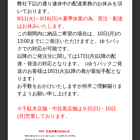
日本酒
日本酒
弊社下記の通り連休中の配達業務のお休みを頂
早瀬浦 特別純米古酒 海ノ
早瀬浦 特別純米古酒 海ノ
いております。
男 1.8L
男 720ml
8/11(火)～8/16(日)※夏季休業の為、受注・配達
3,600円
1,900円
はお休みいたします。
この期間内に納品ご希望の場合は、10日(月)の
13:00までにご発注いただけますと、ゆうパッ
クでの対応が可能です。
以降のご発注分に関しては17日(月)以降の配
達・発送の対応となります。（ゆうパックご発
送のお客様は18日(火)以降の着が最短手配とな
ります）
お手数をおかけいたしますが何卒ご理解賜りま
すようお願い申し上げます。
日本酒
日本酒
早瀬浦 山廃純米 生原酒 盛
早瀬浦 山廃純米 生原酒 盛
※千駄木店舗・中目黒店舗は９日(日)・10日
夏の搾りたて 1.8L
夏の搾りたて 720ml
(月)営業しております。
3,400円
1,800円