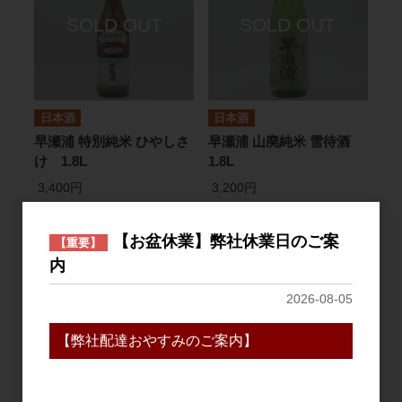
日本酒
日本酒
早瀬浦 特別純米 ひやしさ
早瀬浦 山廃純米 雪待酒
け 1.8L
1.8L
3,400円
3,200円
【お盆休業】弊社休業日のご案
【重要】
内
2026-08-05
【弊社配達おやすみのご案内】