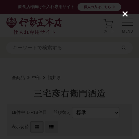
飲食店様向け仕入れ専用サイト
個人の方はこちら
C
l
o
s
e
全商品
中部
福井県
三宅彦右衛門酒造
18
件中 1〜18件目
並び替え
表示切替