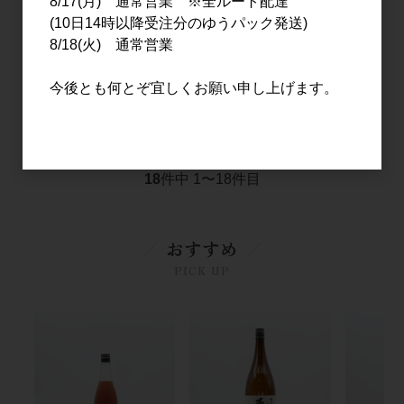
8/17(月) 通常営業 ※全ルート配達
(10日14時以降受注分のゆうパック発送)
8/18(火) 通常営業
日本酒
日本酒
早瀬浦 純米吟醸 山田錦
早瀬浦 浦底 純米滓酒
今後とも何とぞ宜しくお願い申し上げます。
1.8L
1.8L
4,000円
3,500円
18
件中 1〜18件目
おすすめ
PICK UP