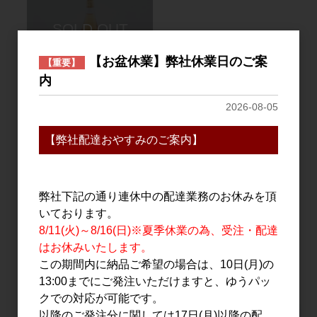
【お盆休業】弊社休業日のご案
【重要】
内
ワイン
2026-08-05
KIEI 駒ヶ谷 デラウェア オ
レンジ 2022 750ml
【弊社配達おやすみのご案内】
2,500円
弊社下記の通り連休中の配達業務のお休みを頂
3
件中 1〜3件目
いております。
8/11(火)～8/16(日)※夏季休業の為、受注・配達
はお休みいたします。
おすすめ
この期間内に納品ご希望の場合は、10日(月)の
PICK UP
13:00までにご発注いただけますと、ゆうパッ
クでの対応が可能です。
以降のご発注分に関しては17日(月)以降の配