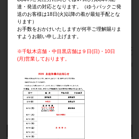
達・発送の対応となります。（ゆうパックご発
送のお客様は18日(火)以降の着が最短手配とな
ります）
お手数をおかけいたしますが何卒ご理解賜りま
すようお願い申し上げます。
二兎 純米 satin(サテ
栗駒山 純米吟醸 蔵の
獅子の里 
※千駄木店舗・中目黒店舗は９日(日)・10日
ン) 500ml
華 1.8L
おりがらみ
(月)営業しております。
1,300円
3,430円
1,700円
すべてのおすすめ商品を見る
仕入れ会員ログイン