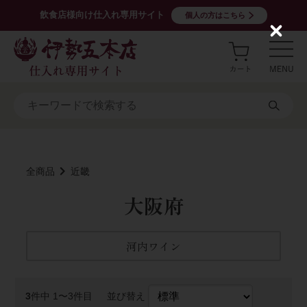
飲食店様向け仕入れ専用サイト
個人の方はこちら
C
l
o
s
e
全商品
近畿
大阪府
河内ワイン
3
件中 1〜3件目
並び替え