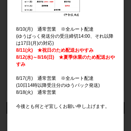
メールアドレス
8/10(月) 通常営業 ※全ルート配達
パスワード
(ゆうぱっく発送分の受注締切14:00、それ以降
は17日(月)の対応)
8/11(火) ★祝日のため配送おやすみ
ログイン
8/12(水)～8/16(日) ★夏季休業のため配送おや
すみ
パスワードをお忘れの方
8/17(月) 通常営業 ※全ルート配達
新規会員登録
(10日14時以降受注分のゆうパック発送)
8/18(火) 通常営業
今後とも何とぞ宜しくお願い申し上げます。
カート
カートは空です