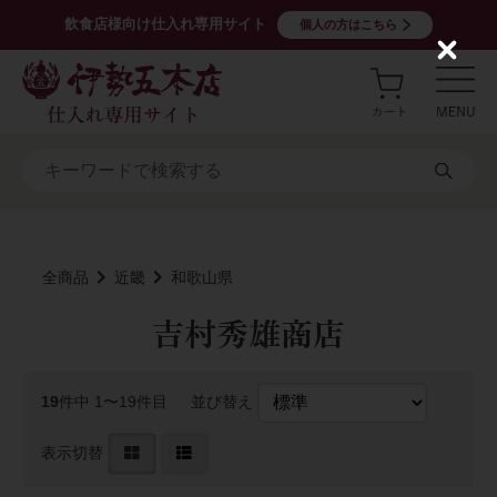
飲食店様向け仕入れ専用サイト
個人の方はこちら
C
l
o
s
e
全商品
近畿
和歌山県
吉村秀雄商店
19
件中 1〜19件目
並び替え
表示切替