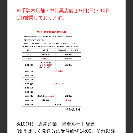
※千駄木店舗・中目黒店舗は９日(日)・10日
(月)営業しております。
日本酒
日本酒
車坂 純米酒 玉栄 生酒
車坂 山廃純米吟醸 生酒
720ml
1.8L
1,154円
3,200円
8/10(月) 通常営業 ※全ルート配達
(ゆうぱっく発送分の受注締切14:00、それ以降