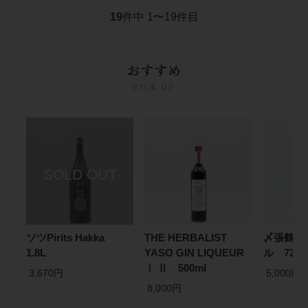
19
件中 1〜19件目
おすすめ
PICK UP
ソツPirits Hakka
THE HERBALIST
〆張鶴 大
1.8L
YASO GIN LIQUEUR
ル 720
Ⅰ Ⅱ 500ml
3,670円
5,000円
8,000円