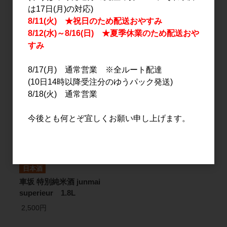
日本酒
日本酒
は17日(月)の対応)
車坂 山廃純米酒 1.8L
車坂 特別純米酒 junmai
8/11(火) ★祝日のため配送おやすみ
superieur 720ml
8/12(水)～8/16(日) ★夏季休業のため配送おや
2,800円
すみ
1,250円
8/17(月) 通常営業 ※全ルート配達
(10日14時以降受注分のゆうパック発送)
8/18(火) 通常営業
今後とも何とぞ宜しくお願い申し上げます。
日本酒
車坂 特別純米酒 junmai
superieur 1.8L
2,500円