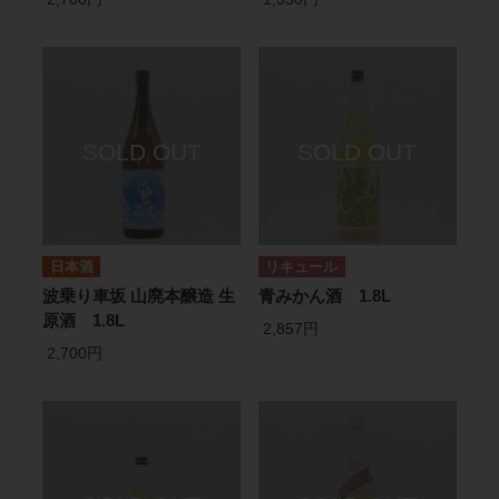
日本酒
リキュール
波乗り車坂 山廃本醸造 生
青みかん酒 1.8L
原酒 1.8L
2,857円
2,700円