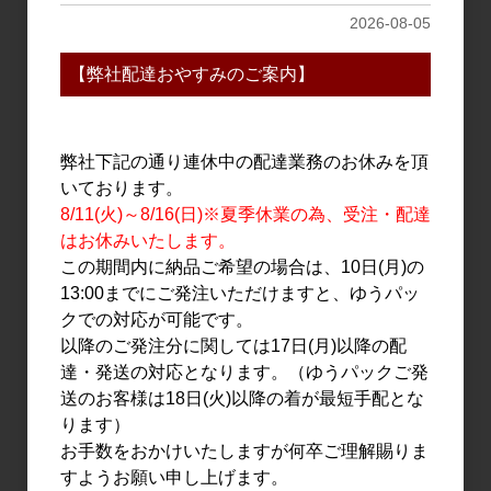
1.8L
1,428円
2026-08-05
2,310円
【弊社配達おやすみのご案内】
弊社下記の通り連休中の配達業務のお休みを頂
いております。
8/11(火)～8/16(日)※夏季休業の為、受注・配達
はお休みいたします。
この期間内に納品ご希望の場合は、10日(月)の
13:00までにご発注いただけますと、ゆうパッ
日本酒
日本酒
クでの対応が可能です。
車坂 山廃純米酒 秋あがり
車坂 山廃純米酒 秋あがり
以降のご発注分に関しては17日(月)以降の配
2019BY 720ml
2019BY 1.8L
達・発送の対応となります。（ゆうパックご発
1,350円
2,700円
送のお客様は18日(火)以降の着が最短手配とな
ります）
お手数をおかけいたしますが何卒ご理解賜りま
すようお願い申し上げます。