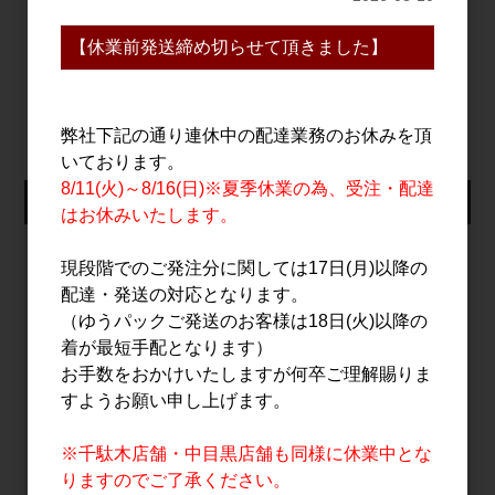
【休業前発送締め切らせて頂きました】
すべてのおすすめ商品を見る
弊社下記の通り連休中の配達業務のお休みを頂
いております。
8/11(火)～8/16(日)※夏季休業の為、受注・配達
仕入れ会員ログイン
はお休みいたします。
メールアドレス
現段階でのご発注分に関しては17日(月)以降の
配達・発送の対応となります。
（ゆうパックご発送のお客様は18日(火)以降の
パスワード
着が最短手配となります）
お手数をおかけいたしますが何卒ご理解賜りま
すようお願い申し上げます。
ログイン
※千駄木店舗・中目黒店舗も同様に休業中とな
りますのでご了承ください。