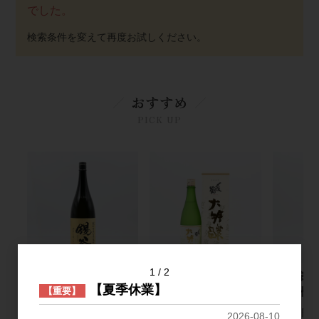
でした。
おすすめ
PICK UP
1
2
錫釜 みちしずく 1.8L
〆張鶴 大吟醸 金ラベ
加茂錦 荷
【夏季休業】
ル 720ml 【箱入り】
船 純米大
【重要】
3,200円
5,000円
2,200円
2026-08-10