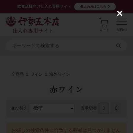
飲食店様向け仕入れ専用サイト
個人の方はこちら
C
l
o
s
e
全商品
ワイン
海外ワイン
赤ワイン
並び替え
表示切替
お探しの検索条件に合致する商品は見つかりません