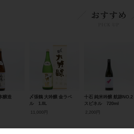
おすすめ
PICK UP
口本醸造
〆張鶴 大吟醸 金ラベ
十石 純米吟醸 航跡NO.2
ル 1.8L
スピネル 720ml
11,000円
2,200円