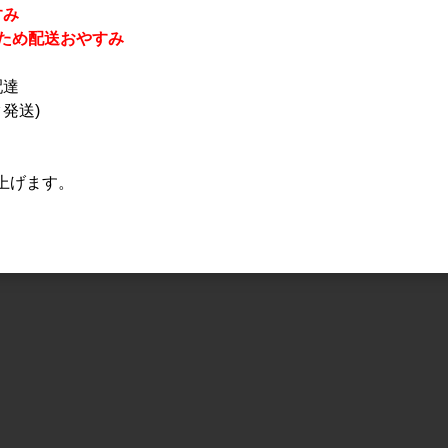
すみ
休業のため配送おやすみ
配達
発送)
上げます。