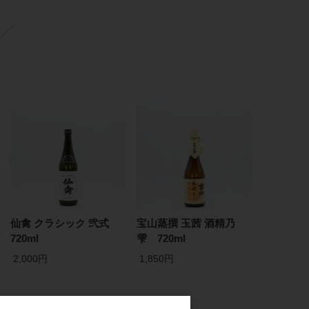
仙禽 クラシック 弐式
宝山蒸撰 玉茜 酒精乃
720ml
雫 720ml
2,000円
1,850円