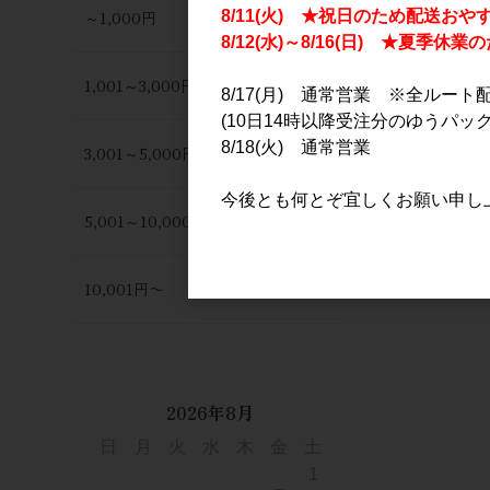
～1,000円
8/11(火) ★祝日のため配送おや
8/12(水)～8/16(日) ★夏季
1,001～3,000円
8/17(月) 通常営業 ※全ルート
(10日14時以降受注分のゆうパック
8/18(火) 通常営業
3,001～5,000円
今後とも何とぞ宜しくお願い申し
5,001～10,000円
10,001円〜
2026年8月
日
月
火
水
木
金
土
1