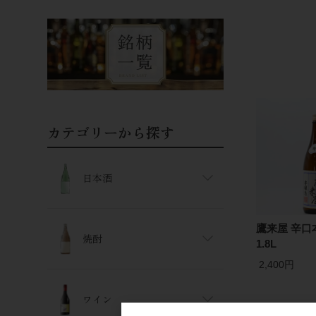
カテゴリーから探す
日本酒
鷹来屋 辛
焼酎
1.8L
2,400円
ワイン