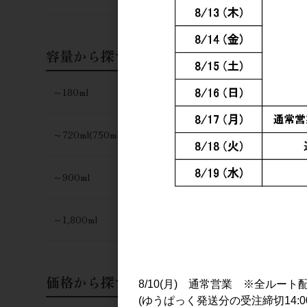
容量から探す
～180ml
～720ml(750ml)
～900ml
～1,800ml
価格から探す
8/10(月) 通常営業 ※全ルート
(ゆうぱっく発送分の受注締切14:0