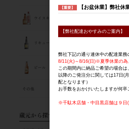
【お盆休業】弊社休
【重要】
ウイスキー･ジン
【弊社配達おやすみのご案内】
リキュール
弊社下記の通り連休中の配達業務
8/11(火)～8/16(日)※夏季
ビール
この期間内に納品ご希望の場合は、
以降のご発注分に関しては17日(
配となります）
その他
お手数をおかけいたしますが何卒
※千駄木店舗・中目黒店舗は９日(日
蔵元から探す