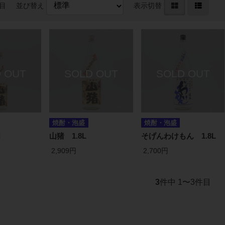
件目
並び替え
表示切替
焼酎・泡盛
焼酎・泡盛
l
山猪 1.8L
そげんわけもん 1.8L
2,909円
2,700円
3
件中 1〜3件目