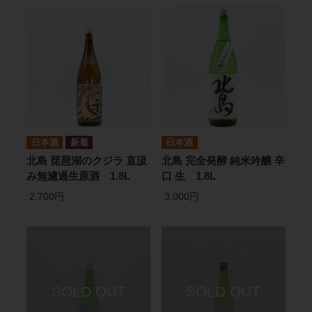
日本酒
日本酒
北島 琵琶湖のクジラ 直汲
北島 完全発酵 純米吟醸 辛
み無濾過生原酒 1.8L
口 生 1.8L
2,700円
3,000円