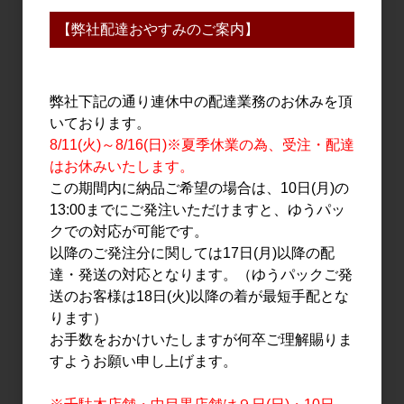
【弊社配達おやすみのご案内】
弊社下記の通り連休中の配達業務のお休みを頂
いております。
8/11(火)～8/16(日)※夏季休業の為、受注・配達
日本酒
日本酒
はお休みいたします。
北島 大入りひっぱりだこ
北島 愛山 生もと純米 無濾
この期間内に納品ご希望の場合は、10日(月)の
純米吟醸 火入れ 1.8L
過生原酒 720ml
13:00までにご発注いただけますと、ゆうパッ
2,900円
1,800円
クでの対応が可能です。
以降のご発注分に関しては17日(月)以降の配
達・発送の対応となります。（ゆうパックご発
送のお客様は18日(火)以降の着が最短手配とな
ります）
お手数をおかけいたしますが何卒ご理解賜りま
すようお願い申し上げます。