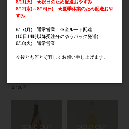
8/11(火) ★祝日のため配送おやすみ
8/12(水)～8/16(日) ★夏季休業のため配送おや
すみ
8/17(月) 通常営業 ※全ルート配達
(10日14時以降受注分のゆうパック発送)
8/18(火) 通常営業
今後とも何とぞ宜しくお願い申し上げます。
日本酒
リキュール
北島 琵琶湖のクジラ 直汲
塩ライチ 1.8L
み無濾過生原酒 720ml
3,100円
1,400円