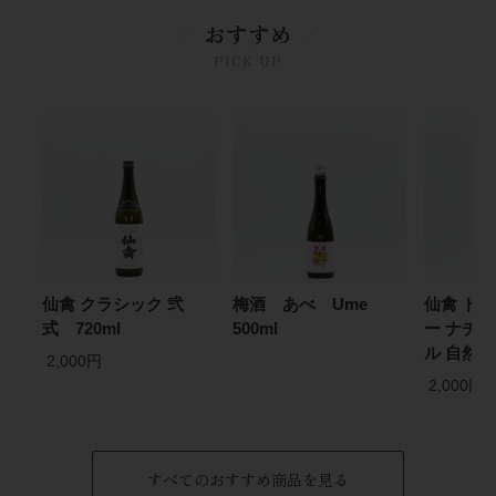
おすすめ
PICK UP
仙禽 クラシック 弐
梅酒 あべ Ume
仙禽 ド
式 720ml
500ml
ー ナチュ
ル 自然林
2,000円
2,000円
すべてのおすすめ商品を見る