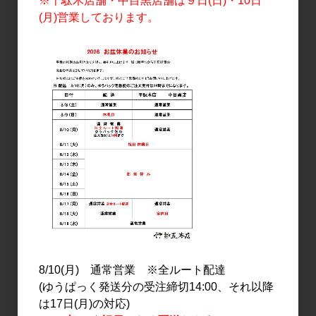
※千駄木店舗・中目黒店舗は９日(日)・10日
(月)営業しております。
日本酒
日本酒
北島 愛山 生もと純米 無濾
北島 純米吟醸 直汲み 美山
過生原酒 1.8L
錦 1.8L
3,400円
3,200円
日本酒
日本酒
北島 純米吟醸 直汲み 美山
北島 燗ガエル 酵母無添加
8/10(月) 通常営業 ※全ルート配達
錦 720ml
生?雄町 純米酒 720ml
(ゆうぱっく発送分の受注締切14:00、それ以降
は17日(月)の対応)
1,650円
1,500円