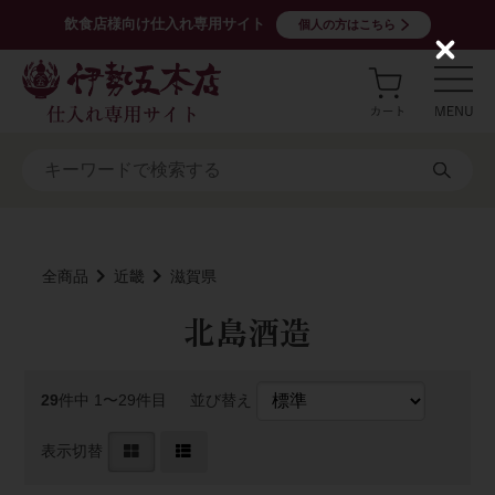
飲食店様向け仕入れ専用サイト
個人の方はこちら
C
l
o
s
e
全商品
近畿
滋賀県
北島酒造
29
件中 1〜29件目
並び替え
表示切替