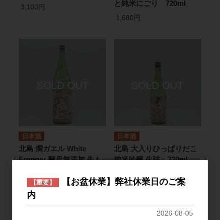
と純米にごり 720ml
3,100円
1,680円
日本酒
日本酒
北島 燗ガエル White
北島 大入りひっぱりだこ
Frogger 酵母無添加 生も
純米吟醸 生詰 720ml
と純米にごり 1.8L
1,680円
【お盆休業】弊社休業日のご案
【重要】
3,100円
内
2026-08-05